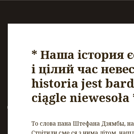
* Наша істория є
і цілий час невес
historia jest bar
ciągle niewesoła 
То слова пана Штефана Дзямбы, н
Стрітили сме ся з нима літом, нашл