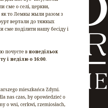
и сме о селі, церкви,
і як то Лемкы жыли разом з
урт вертали до тяжкых
ли сме поділити нашу бесіду і
ю почуєте в
понедільок
ту і неділю о 16:00
.
tarszego mieszkańca Zdyni.
dla nas czas, by opowiedzieć o
 o wsi, cerkwi, rzemiosłach,