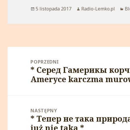
Opublikowano
5 listopada 2017
Autor
Radio-Lemko.pl
Ka
Bl
Nawigacja
wpisu
POPRZEDNI
* Серед Гамерикы корч
Poprzedni
Ameryce karczma muro
wpis:
NASTĘPNY
* Тепер не така природа
Następny
już nie taka *
wpis: