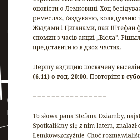
оповісти о Лемковині. Хоц бесідувал
ремеслах, ґаздуваню, колядуваню 
Жыдами і Циґанами, пан Штефан ф
спомин з часів акциі „Вісла”. Рішы
представити ю в двох частях.
Першу авдицию посвячену выселін
(6.11) о год. 20:00.
Повторіня в
субо
– – – – – – – – – – – – – – – –
To słowa pana Stefana Dziamby, najs
Spotkaliśmy się z nim latem, znalazł 
Łemkowszczyźnie. Choć rozmawialiśmy