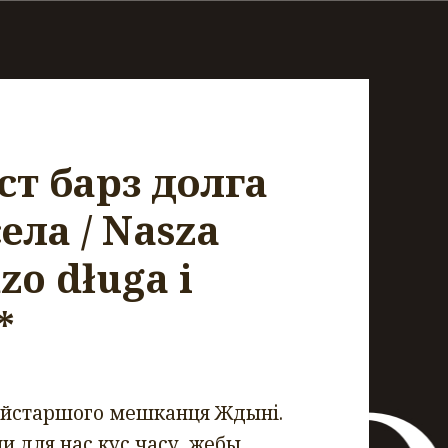
ст барз долга
ела / Nasza
dzo długa i
*
айстаршого мешканця Ждыні.
и для нас кус часу, жебы