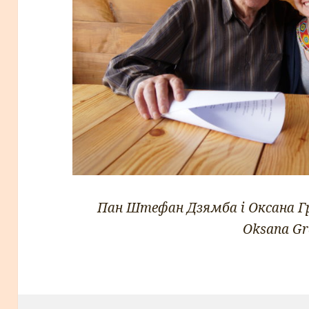
Пан Штефан Дзямба і Оксана Гра
Oksana G