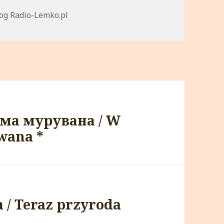
tegorie
og Radio-Lemko.pl
ма мурувана / W
wana *
 / Teraz przyroda