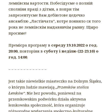
лемківскы вартости. Побесідуєме о полній
сполніня праці з дітми, а попри тім
запрезентуєме Вам дебіютове цедечко
ансамблю „Ластівчата”, котре появило ся того
рока не лемківскім выдавничім рынку. Щыро
просиме!
Премієра проґраму в
середу 19.10.2022 о год.
20:00
, повторіня в
суботу і неділю (22-23.10) о
год. 14:00
.
– – – – – – – – – – – – –
Jest takie niewielkie miasteczko na Dolnym Śląsku,
o którym ludzie mawiają
„Przemków stolica
Łemków”
. Nie bez powodu, ponieważ na
przemkowskim podwórku działa aktywna
łemkowska społeczność, która organizuje
różnorodne wydarzenia społeczno-kulturalne.