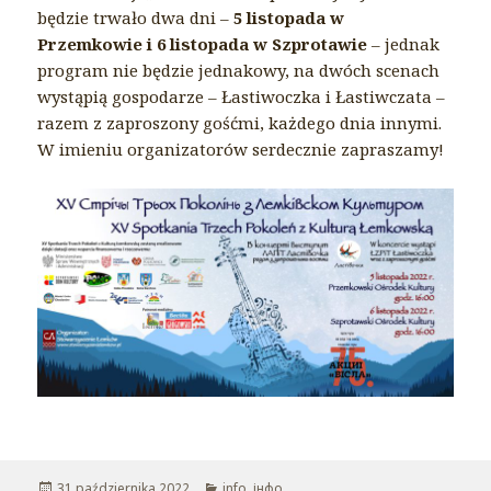
będzie trwało dwa dni –
5 listopada w
Przemkowie i 6 listopada w Szprotawie
– jednak
program nie będzie jednakowy, na dwóch scenach
wystąpią gospodarze – Łastiwoczka i Łastiwczata –
razem z zaproszony gośćmi, każdego dnia innymi.
W imieniu organizatorów serdecznie zapraszamy!
Opublikowano
31 października 2022
Kategorie
info
,
інфо