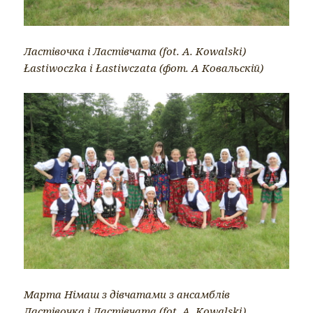
Ластівочка і Ластівчата (fot. A. Kowalski)
Łastiwoczka i Łastiwczata (фот. А Ковальскій)
Марта Німаш з дівчатами з ансамблів
Ластівочка і Ластівчата (fot. A. Kowalski)