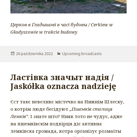
Церков в Ґладышові в часі будовы / Cerkiew w
Gładyszowie w trakcie budowy
Opublikowano
26 października 2022
Kategorie
Upcoming broadcasts
Ластівка значыт надія /
Jaskółka oznacza nadzieję
Єст такє невеликє містечко на Нижнім Шлеску,
о котрім люде бесідуют
„Пшемків столиця
Лемків”
. І знате што? Нияк тото не чудує, адже
на пшемківскім подвірци діє активна
лемківска громада, котра орґанізує розмаіты