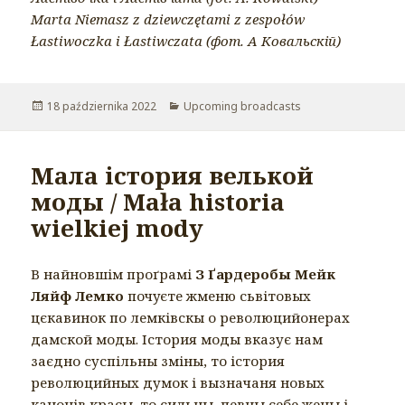
Marta Niemasz z dziewczętami z zespołów
Łastiwoczka i Łastiwczata (фот. А Ковальскій)
Opublikowano
18 października 2022
Kategorie
Upcoming broadcasts
Мала істория велькой
моды / Mała historia
wielkiej mody
В найновшім проґрамі
З Ґардеробы Мейк
Ляйф Лемко
почyєте жменю сьвітовых
цєкавинок по лемківскы о революцийонерах
дамской моды. Істория моды вказує нам
заєдно суспільны зміны, то істория
революцийных думок і вызначаня новых
канонів красы, то сильны, певны себе жены і