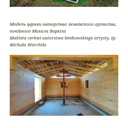
Модель церкви авторства лемківского артисты,
покійного Михала Вархіла
Makieta cerkwi autorstwa łemkowskiego artysty, śp.
Michała Warchiła