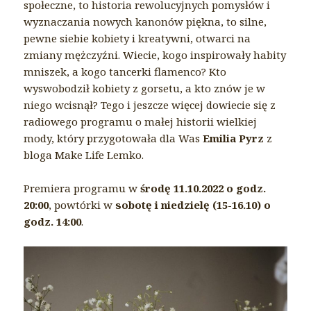
społeczne, to historia rewolucyjnych pomysłów i
wyznaczania nowych kanonów piękna, to silne,
pewne siebie kobiety i kreatywni, otwarci na
zmiany mężczyźni. Wiecie, kogo inspirowały habity
mniszek, a kogo tancerki flamenco? Kto
wyswobodził kobiety z gorsetu, a kto znów je w
niego wcisnął? Tego i jeszcze więcej dowiecie się z
radiowego programu o małej historii wielkiej
mody, który przygotowała dla Was
Emilia Pyrz
z
bloga Make Life Lemko.
Premiera programu w
środę 11.10.2022 o godz.
20:00
, powtórki w
sobotę i niedzielę (15-16.10) o
godz. 14:00
.