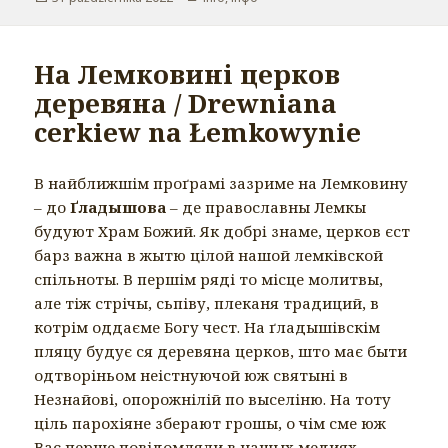
На Лемковині церков
деревяна / Drewniana
cerkiew na Łemkowynie
В найближшім проґрамі зазриме на Лемковину
– до
Ґладышова
– де православны Лемкы
будуют Храм Божий. Як добрi знаме, церков єст
барз важна в жытю цілой нашой лемківской
спільноты. В першім ряді то місце молитвы,
але тіж стрічы, сьпіву, плеканя традиций, в
котрім оддаєме Богу чест. На ґладышівскім
пляцу будує ся деревяна церков, што має быти
одтворіньом неістнуючой юж святыні в
Незнайові, опорожнілій по выселіню. На тоту
ціль парохіяне зберают грошы, о чім сме юж
Вас перше повідомляли в нашых медиях.