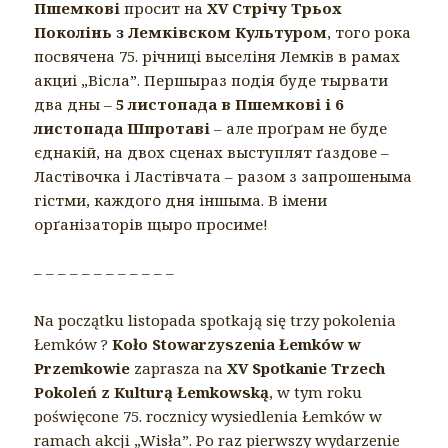
Пшемкові
просит на
XV Стрічу Трьох
Поколінь з Лемківском Культуром
, того рока
посвячена 75. річниці выселіня Лемків в рамах
акциі „Вісла”. Першыраз подія буде тырвати
два дны –
5 листопада в Пшемкові і 6
листопада Шпротаві
– але проґрам не буде
єднакій, на двох сценах выступлят ґаздове –
Ластівочка і Ластівчата – разом з запрошеныма
гістми, каждого дня іншыма. В імени
орґанізаторів щыро просиме!
– – – – – – – – – – – –
Na początku listopada spotkają się trzy pokolenia
Łemków ?
Koło Stowarzyszenia Łemków w
Przemkowie
zaprasza na
XV Spotkanie Trzech
Pokoleń z Kulturą Łemkowską
, w tym roku
poświęcone 75. rocznicy wysiedlenia Łemków w
ramach akcji „Wisła”. Po raz pierwszy wydarzenie