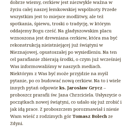
dobrze wiemy, cerkiew jest niezwykle ważna w
życiu całej naszej łemkowskiej wspólnoty. Przede
wszystkim jest to miejsce modlitwy, ale też
spotkania, śpiewu, troski o tradycję, w którym
oddajemy Bogu cześć. Na gładyszowskim placu
wznoszona jest drewniana cerkiew, która ma być
rekonstrukcją nieistniejącej już świątyni w
Nieznajowej, opustoszałej po wysiedleniu. Na ten
cel parafianie zbierają środki, o czym już wcześniej
Was informowaliśmy w naszych mediach.
Niektórym z Was być może przyjdzie na myśl
pytanie, po co budować nową cerkiew. Na to i wiele
innych pytań odpowie
ks. Jarosław Grycz
–
proboszcz prarafii św. Jana Chrzciciela. Usłyszycie o
początkach nowej świątyni, co udało się już zrobić i
jak idą prace. Z proboszczem porozmawiał i niesie
Wam wieść z rodzimych gór
Tomasz Bolech
ze
Zdyni.