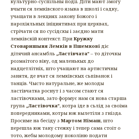
культурно-суспільны подіі. Діти мают змогу
вчыти ся лемківского языка в школі і садку,
учащати в лекциях закону Божого і
парохіяльных ініциятивах при церквах,
стрічати ся по сусідскы і заєдно мати
лемківскій контекст. При
Кружку
Стоваришыня Лемків в Пшемкові
діє
дітячий ансамбль
„Ластівчата”
– то діточкы
розмаітого віку, од маленькых до
надцетлітніх, што учащают на артистичны
занятя, де вчат ся лемківскых сьпіванок і
танців. Чысто натуральне, же молоды
ластівчатка роснут і з часом стают ся
ластівочками, зато формує нам ся нова старша
група
„Ластівочка”
, котра іде в сьлід за своіма
попередниками, котры юж вылетіли з гнізда.
Просиме на бесіду з
Мартом Німаш
, што
перешла юж таку стежку і тепер сама стоіт о
тото, жебы молодому поколіню подати