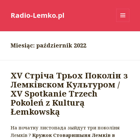
Radio-Lemko.pl
MENU
I
WIDGETY
Miesiąc:
październik 2022
XV Стріча Трьох Поколін з
Лемківском Культуром /
XV Spotkanie Trzech
Pokoleń z Kulturą
Łemkowską
На початку листопада зыйдут три поколіня
Лемків ?
Кружок Стоваришыня Лемків в