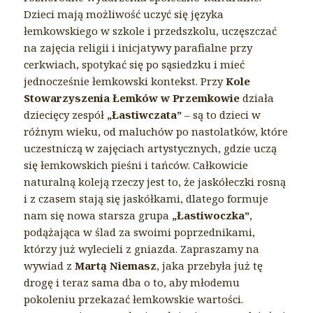
Dzieci mają możliwość uczyć się języka
łemkowskiego w szkole i przedszkolu, uczęszczać
na zajęcia religii i inicjatywy parafialne przy
cerkwiach, spotykać się po sąsiedzku i mieć
jednocześnie łemkowski kontekst. Przy
Kole
Stowarzyszenia Łemków w Przemkowie
działa
dziecięcy zespół
„Łastiwczata”
– są to dzieci w
różnym wieku, od maluchów po nastolatków, które
uczestniczą w zajęciach artystycznych, gdzie uczą
się łemkowskich pieśni i tańców. Całkowicie
naturalną koleją rzeczy jest to, że jaskółeczki rosną
i z czasem stają się jaskółkami, dlatego formuje
nam się nowa starsza grupa
„Łastiwoczka”
,
podążająca w ślad za swoimi poprzednikami,
którzy już wylecieli z gniazda. Zapraszamy na
wywiad z
Martą Niemasz
, jaka przebyła już tę
drogę i teraz sama dba o to, aby młodemu
pokoleniu przekazać łemkowskie wartości.