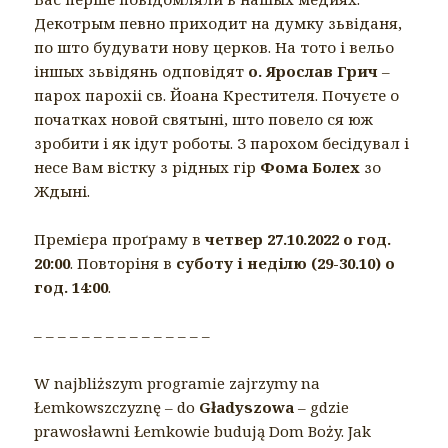
Декотрым певно приходит на думку зьвiданя,
по што будувати нову церков. На тото і вельо
іншых зьвідянь одповідят
о. Ярослав Грич
–
парох парохіі св. Йоана Крестителя. Почуєте о
початках новой святынi, што повело ся юж
зробити і як ідут роботы. З парохом бесідувал і
несе Вам вістку з рідных гір
Фома Болех
зо
Ждыні.
Премієра проґраму в
четвер 27.10.2022 о год.
20:00
. Повторіня в
суботу і неділю (29-30.10) о
год. 14:00
.
– – – – – – – – – – – – – – –
W najbliższym programie zajrzymy na
Łemkowszczyznę – do
Gładyszowa
– gdzie
prawosławni Łemkowie budują Dom Boży. Jak