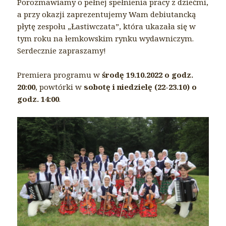
Porozmawiamy o pełnej spełnienia pracy z dziećmi,
a przy okazji zaprezentujemy Wam debiutancką
płytę zespołu „Łastiwczata”, która ukazała się w
tym roku na łemkowskim rynku wydawniczym.
Serdecznie zapraszamy!
Premiera programu w
środę 19.10.2022 o godz.
20:00
, powtórki w
sobotę i niedzielę (22-23.10) o
godz. 14:00
.