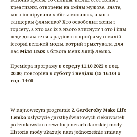
креативны, отворены на зміны мужове. Знате,
кого інспірували хабіты монашок, а кого
танцеркы фляменко? Хто освободил жены з
ґорсету, а хто зас іх в нього втиснул? Тото і іщы
веце дознате ся з радіового проґраму о малій
істориі велькой моды, котрий зрыхтувала для
Вас
Міля Пыж
з бльоґа Мейк Ляйф Лемко.
Премієра проґраму в
середу 11.10.2022 о год.
20:00
, повторіня в
суботу і неділю (15-16.10) о
год. 14:00
.
– – – – – – – – – – –
W najnowszym programie
Z Garderoby Make Life
Lemko
usłyszycie garstkę światowych ciekawostek
po łemkowsku o rewolucjonerach damskiej mody.
Historia mody ukazuje nam jednocześnie zmiany