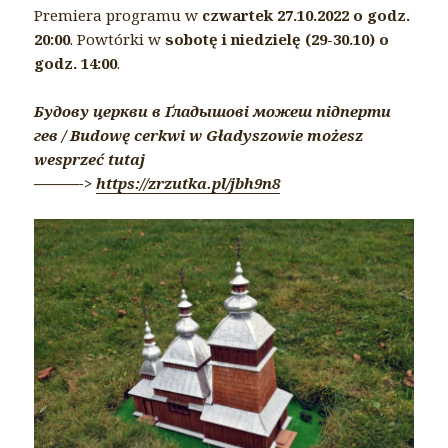
Premiera programu w
czwartek 27.10.2022 o godz.
20:00
. Powtórki w
sobotę i niedzielę (29-30.10) o
godz. 14:00
.
Будову церкви в Ґладышові можеш підперти
гев / Budowę cerkwi w Gładyszowie możesz
wesprzeć tutaj
———->
https://zrzutka.pl/jbh9n8