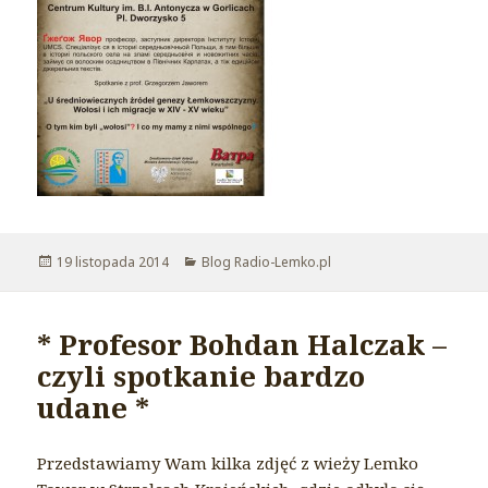
Opublikowano
19 listopada 2014
Kategorie
Blog Radio-Lemko.pl
* Profesor Bohdan Halczak –
czyli spotkanie bardzo
udane *
Przedstawiamy Wam kilka zdjęć z wieży Lemko