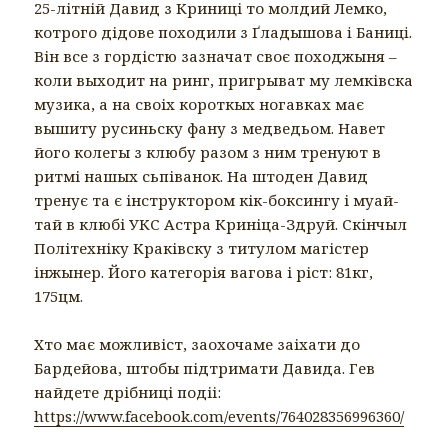
25-літній Давид з Криниці то молдий Лемко,
котрого дідове походили з Ґладышова i Баницi.
Він все з гордістю зазнач
ат своє походжыня –
коли выходит на ринг, пригрыват му лемківска
музика, а на своіх короткых ногавках має
вышиту русиньску фану з медведьом. Навет
його колегы з клюбу разом з ним тренуют в
ритмі нашых сьпіванок. На штоден Давид
тренує та є інструктором кік-боксингу і муай-
тай в клюбі УКС Астра Криніца-Здруй. Скінчыл
Політехніку Краківску з титулом магістер
інжынер. Його категорія вагова і ріст: 81кг,
175цм.
Хто має можливіст, заохочаме заіхати до
Бардейова, штобы підтримати Давида. Гев
найдете дрібниці подіі:
https://www.facebook.com/events/764028356996360/