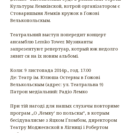
Культуры Лемківской, котрой організатором є
Стоваришыня Лемків кружок в Ґожові
В
елькопольскым.
Театральний выступ попередит концерт
ансамблю Lemko Tower. Музиканты
запрезентуют репертуар, котрый юж недолго
зявит ся на іх новим альбомі.
Коли: 9 листопада 2014р., год. 17.00
Де: Театр ім. Юлюша Остервы в Ґожові
Велькольскым (адрес: ул. Театральна 9)
Патрон медіальний: Радіо Лемко
При тій нагоді для нашых слухачы повториме
програм „О ‚Лемку’ по польскы”, в котрым
бесiдувалисме з Яцком Ґломбом, директором
Театру Моджеєвской в Лігниці і Робертом