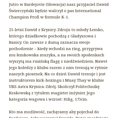
Jutro w Bardejovie (Słowacja) nasz przyjaciel Dawid
Świerczyński będzie walczył o pas International
Champion Profi w formule К-1.
25-letni Dawid z Krynicy-Zdroju to młody Łemko,
którego dziadkowie pochodzą z Gładyszowa i
Banicy. On zawsze z dumą zaznacza swoje
pochodzenie – kiedy wchodzi na ring, przygrywa
mu łemkowska muzyka, a na swoich spodenkach
wyszytą ma rusińską flagę z niedźwiedziem. Nawet
jego koledzy z klubu razem z nim trenują w rytmie
naszych piosenek. Na co dzień Dawid trenuje i jest
instruktorem kick-boxingu i Muay Thay w klubie
UKS Astra Krynica-Zdrój. Skończył Politechnikę
Krakowską z tytułem magister inżynier. Jego
kategoria wagowa i wzrost: 81kg, 175cm.
Kto ma możliwość, zachęcamy aby pojechał do