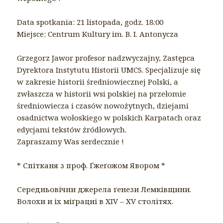
Data spotkania: 21 listopada, godz. 18:00
Miejsce: Centrum Kultury im. B. I. Antonycza
Grzegorz Jawor profesor nadzwyczajny, Zastępca
Dyrektora Instytutu Historii UMCS. Specjalizuje się
w zakresie historii średniowiecznej Polski, a
zwłaszcza w historii wsi polskiej na przełomie
średniowiecza i czasów nowożytnych, dziejami
osadnictwa wołoskiego w polskich Karpatach oraz
edycjami tekstów źródłowych.
Zapraszamy Was serdecznie !
* Спітканя з проф. Ґжеґожом Явором *
Середньовічни джерела ґенези Лемківщини.
Волохи и іх міґрациі в XIV – XV столітях.