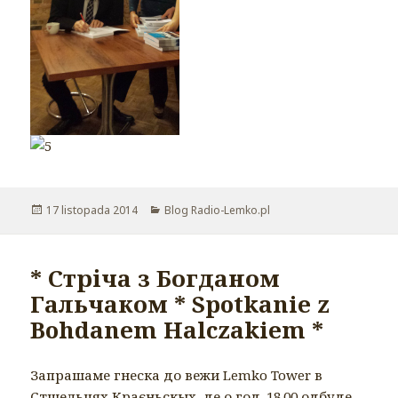
Opublikowano
17 listopada 2014
Kategorie
Blog Radio-Lemko.pl
* Стріча з Богданом
Гальчаком * Spotkanie z
Bohdanem Halczakiem *
Запрашаме гнеска до вежи Lemko Tower в
Стшельцях Краєньскых, де о год. 18.00 одбуде