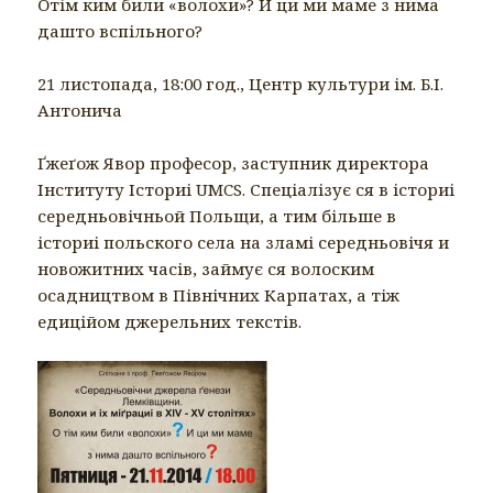
Отім ким били «волохи»? И ци ми маме з нима
дашто вспільного?
21 листопада, 18:00 год., Центр культури ім. Б.І.
Антонича
Ґжеґож Явор професор, заступник директора
Інституту Істориі UMCS. Спеціалізує ся в істориі
середньовічньой Польщи, а тим більше в
істориі польского села на зламі середньовічя и
новожитних часів, займує ся волоским
осадництвом в Північних Карпатах, а тіж
едиційом джерельних текстів.