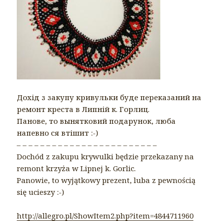
Дохід з закупу кривульки буде переказаний на
ремонт креста в Липній к. Горлиц.
Панове, то вынятковий подарунок, люба
напевно ся втішит
:-)
– – – – – – – – – – – – – – – – – – – – – – – –
Dochód z zakupu krywulki będzie przekazany na
remont krzyża w Lipnej k. Gorlic.
Panowie, to wyjątkowy prezent, luba z pewnością
się ucieszy :-)
http://allegro.pl/ShowItem2.php?item=4844711960