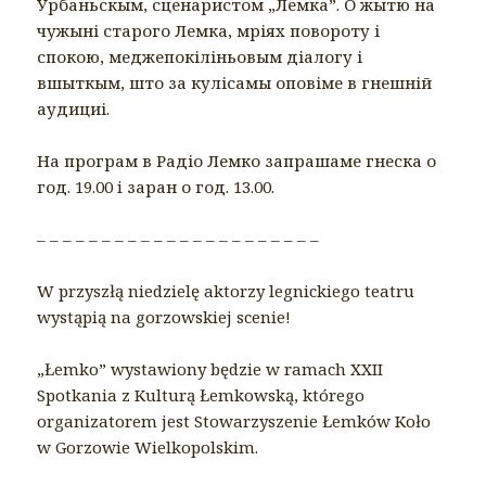
Урбаньскым, сценаристом „Лемка”. О жытю на
чужыні старого Лемка, мріях повороту і
спокою, меджепокіліньовым діалогу і
вшыткым, што за кулісамы оповіме в гнешній
аудициі.
На програм в Радіо Лемко запрашаме гнеска о
год. 19.00 i заран о год. 13.00.
– – – – – – – – – – – – – – – – – – – – – –
W przyszłą niedzielę aktorzy legnickiego teatru
wystąpią na gorzowskiej scenie!
„Łemko” wystawiony będzie w ramach XXII
Spotkania z Kulturą Łemkowską, którego
organizatorem jest Stowarzyszenie Łemków Koło
w Gorzowie Wielkopolskim.