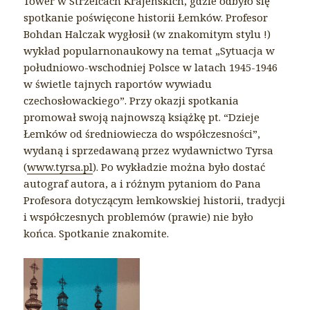
Tower w Strzelcach Krajeńskich, gdzie odbyło się
spotkanie poświęcone historii Łemków. Profesor
Bohdan Halczak wygłosił (w znakomitym st
ylu !)
wykład popularnonaukowy na temat „Sytuacja w
południowo-wschodniej Polsce w latach 1945-1946
w świetle tajnych raportów wywiadu
czechosłowackiego”. Przy okazji spotkania
promował swoją najnowszą książkę pt. “Dzieje
Łemków od średniowiecza do współczesności”,
wydaną i sprzedawaną przez wydawnictwo Tyrsa
(
www.tyrsa.pl
). Po wykładzie można było dostać
autograf autora, a i różnym pytaniom do Pana
Profesora dotyczącym łemkowskiej historii, tradycji
i współczesnych problemów (prawie) nie było
końca. Spotkanie znakomite.