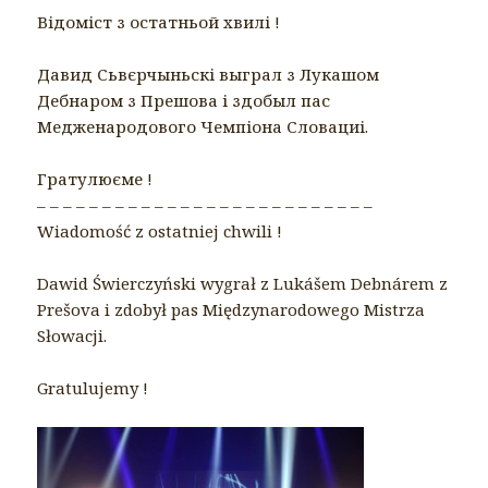
Відоміст з остатньой хвилі !
Давид Сьвєрчыньскі выграл з Лукашом
Дебнаром з Прешова і здобыл пас
Медженародового Чемпіона Словациі.
Гратулюєме !
– – – – – – – – – – – – – – – – – – – – – – – – – –
Wiadomość z ostatniej chwili !
Dawid Świerczyński wygrał z Lukášem Debnárem z
Prešova i zdobył pas Międzynarodowego Mistrza
Słowacji.
Gratulujemy !