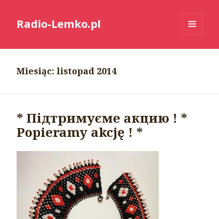
Radio-Lemko.pl
MENU
I
WIDGETY
Miesiąc:
listopad 2014
* Підтримуєме акцию ! *
Popieramy akcję ! *