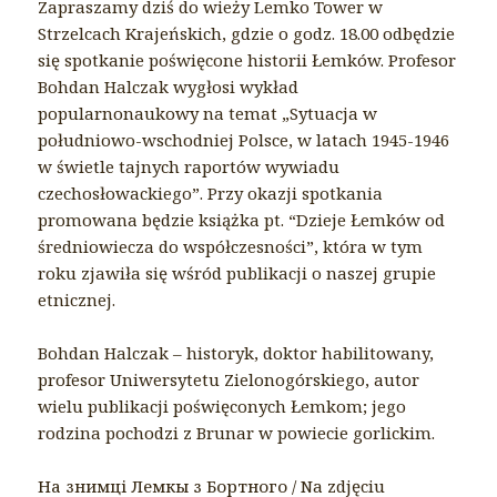
Zapraszamy dziś do wieży Lemko Tower w
Strzelcach Krajeńskich, gdzie o godz. 18.00 odbędzie
się spotkanie poświęcone historii Łemków. Profesor
Bohdan Halczak wygłosi wykład
popularnonaukowy na temat „Sytuacja w
południowo-wschodniej Polsce, w latach 1945-1946
w świetle tajnych raportów wywiadu
czechosłowackiego”. Przy okazji spotkania
promowana będzie książka pt. “Dzieje Łemków od
średniowiecza do współczesności”, która w tym
roku zjawiła się wśród publikacji o naszej grupie
etnicznej.
Bohdan Halczak – historyk, doktor habilitowany,
profesor Uniwersytetu Zielonogórskiego, autor
wielu publikacji poświęconych Łemkom; jego
rodzina pochodzi z Brunar w powiecie gorlickim.
На знимці Лемкы з Бортного / Na zdjęciu