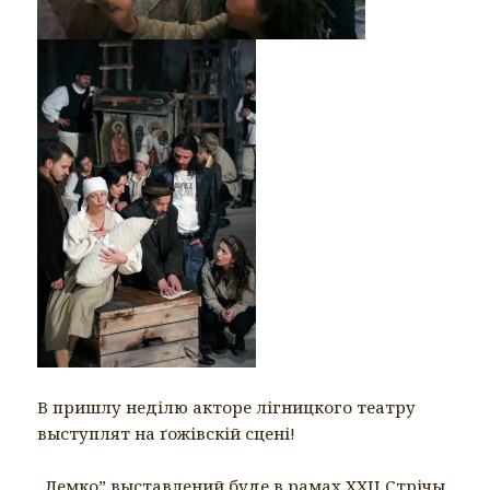
В пришлу неділю акторе лігницкого театру
выступлят на ґожівскій сцені!
„Лемко” выставлений буде в рамах ХХІІ Стрічы