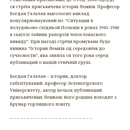
ся стріча присьвячена істориі Лемків. Професор
Богдан Гальчак выголосит виклад
популярнон
ауковий нт. “Ситуация в
полудньово-східньой Польщи в роках 1945-1946
в сьвітлі тайних рапортів чехословаского
вивяду”. При нагоді стрічи промувана буде
книжка “Істория Лемків од середовічя до
сучасности”, яка зявила ся того рока серед
публикаций о нашій етнічній групі.
Богдан Гальчак – історик, дохтор
габілітуваний, професор Зеленогірского
Університету, автор вельох публикаций
присьвяченых Лемкам; його родина походит з
Брунар горлицкого повіту.
– – – – – – – – – – – – – – – – – – – – – – – –