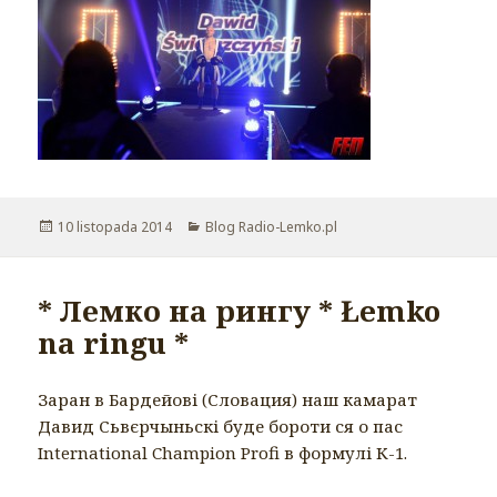
Opublikowano
10 listopada 2014
Kategorie
Blog Radio-Lemko.pl
* Лемко на рингу * Łemko
na ringu *
Заран в Бардейові (Словация) наш камарат
Давид Сьвєрчыньскі буде бороти ся о пас
International Champion Profi в формулі К-1.