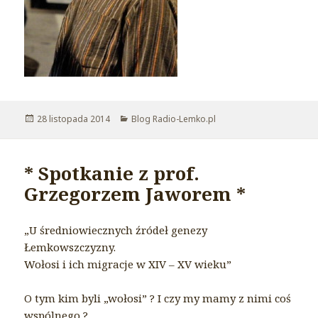
Opublikowano
28 listopada 2014
Kategorie
Blog Radio-Lemko.pl
* Spotkanie z prof.
Grzegorzem Jaworem *
„U średniowiecznych źródeł genezy
Łemkowszczyzny.
Wołosi i ich migracje w XIV – XV wieku”
O tym kim byli „wołosi” ? I czy my mamy z nimi coś
wspólnego ?