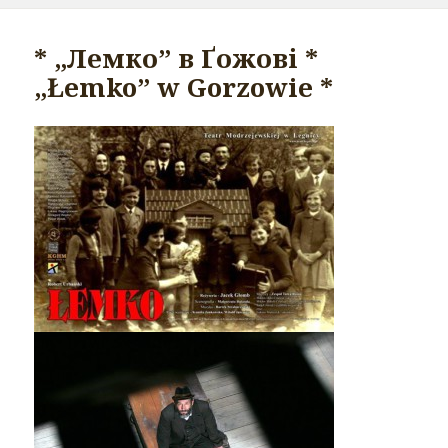
* „Лемко” в Ґожові *
„Łemko” w Gorzowie *