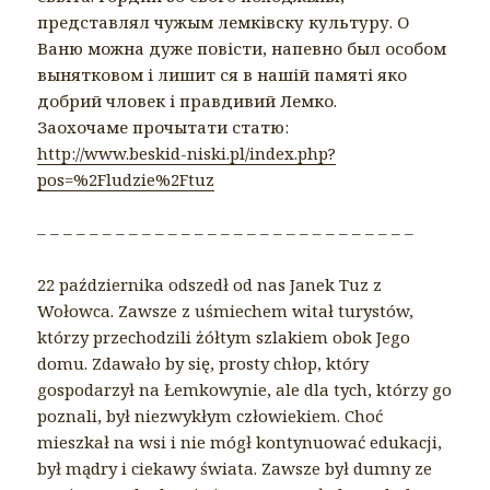
представлял чужым лемківску культуру. О
Ваню можна дуже повісти, напевно был особом
вынятковом і лишит ся в нашій памяті яко
добрий чловек і правдивий Лемко.
Заохочаме прочытати статю:
http://www.beskid-niski.pl/index.php?
pos=%2Fludzie%2Ftuz
– – – – – – – – – – – – – – – – – – – – – – – – – – – – –
22 października odszedł od nas Janek Tuz z
Wołowca. Zawsze z uśmiechem witał turystów,
którzy przechodzili żółtym szlakiem obok Jego
domu. Zdawało by się, prosty chłop, który
gospodarzył na Łemkowynie, ale dla tych, którzy go
poznali, był niezwykłym człowiekiem. Choć
mieszkał na wsi i nie mógł kontynuować edukacji,
był mądry i ciekawy świata. Zawsze był dumny ze