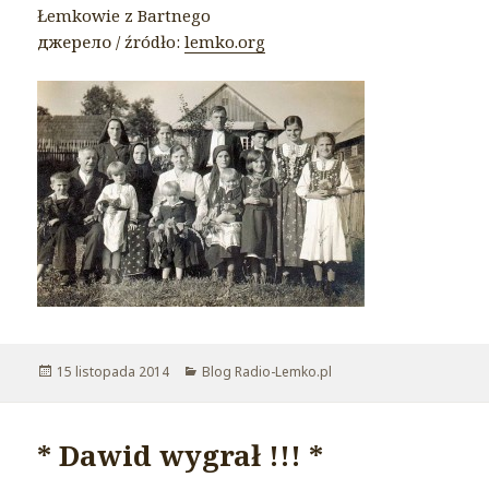
Łemkowie z Bartnego
джерело / źródło:
lemko.org
Opublikowano
15 listopada 2014
Kategorie
Blog Radio-Lemko.pl
* Dawid wygrał !!! *