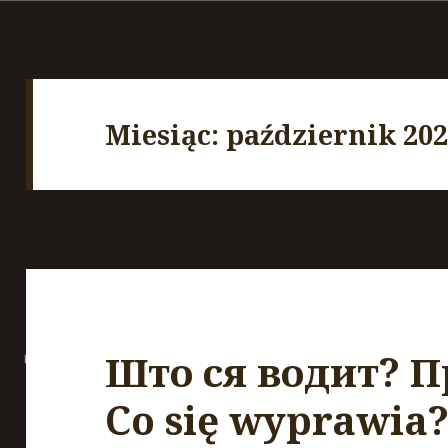
Miesiąc:
październik 20
Што ся водит? П
Co się wyprawia