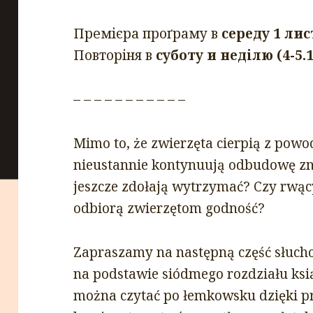
Премієра проґраму в
середу 1 лис
Повторіня в
суботу и неділю (4-5.1
– – – – – – – – – – –
Mimo to, że zwierzęta cierpią z powod
nieustannie kontynuują odbudowę zni
jeszcze zdołają wytrzymać? Czy rwąc
odbiorą zwierzętom godność?
Zapraszamy na następną część słuc
na podstawie siódmego rozdziału ksi
można czytać po łemkowsku dzięki 