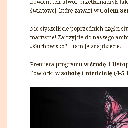
bowiem ten utwór przetłumaczył, tak j
światowej, które zawarł w
Golem Se
Nie słyszeliście poprzednich części sł
martwcie! Zajrzyjcie do naszego
arc
„słuchowisko” – tam je znajdziecie.
Premiera programu
w środę 1 listo
Powtórki w
sobotę i niedzielę (4-5.