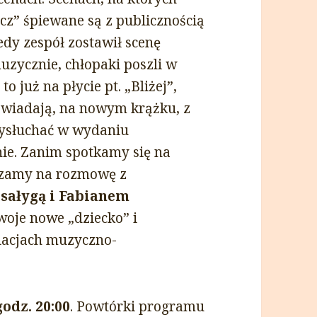
cz” śpiewane są z publicznością
edy zespół zostawił scenę
muzycznie, chłopaki poszli w
 już na płycie pt. „Bliżej”,
owiadają, na nowym krążku, z
ysłuchać w wydaniu
ie. Zanim spotkamy się na
aszamy na rozmowę z
sałygą i Fabianem
woje nowe „dziecko” i
lacjach muzyczno-
godz. 20:00
. Powtórki programu