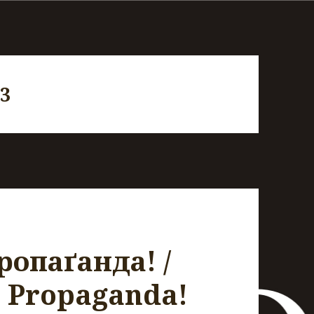
23
ропаґанда! /
? Propaganda!