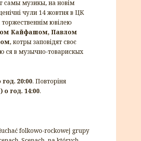
ят самы музикы, на новім
енічні чули 14 жовтня в ЦК
а торжественнім ювілею
ом Кайфашом, Павлом
ком
, котры заповідят своє
ню ся в музычно-товарискых
о год. 20:00
. Повторіня
) о год. 14:00
.
słuchać folkowo-rockowej grupy
scenach. Scenach, na których