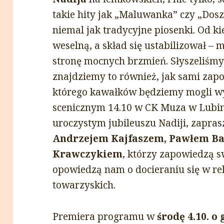
takie hity jak „Maluwanka” czy „Dosz
niemal jak tradycyjne piosenki. Od ki
weselną, a skład się ustabilizował – 
stronę mocnych brzmień. Słyszeliśmy to
znajdziemy to również, jak sami zap
którego kawałków będziemy mogli w
scenicznym 14.10 w CK Muza w Lubin
uroczystym jubileuszu Nadiji, zapr
Andrzejem Kajfaszem, Pawłem Ba
Krawczykiem
, którzy zapowiedzą s
opowiedzą nam o docieraniu się w re
towarzyskich.
Premiera programu w
środę 4.10. o 