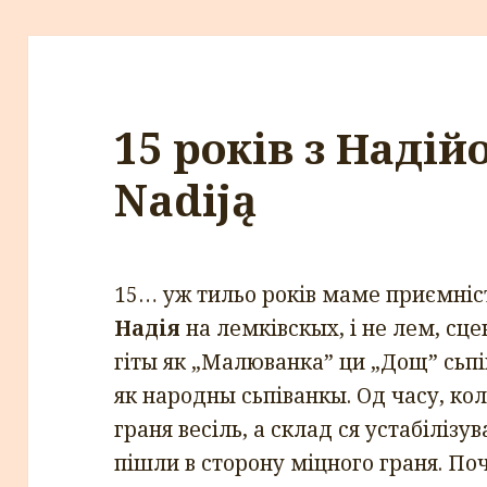
15 років з Надійом
Nadiją
15… уж тильо років маме приємніс
Надія
на лемківскых, і не лем, сце
гіты як „Малюванка” ци „Дощ” сьпі
як народны сьпіванкы. Од часу, к
граня весіль, а склад ся устабіліз
пішли в сторону міцного граня. По