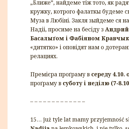
„Ближе”, найдеме тіж тото, як рад
кружку, котрого фалаткы будеме сц
Муза в Любіні. Закля зыйдеме ся н
Надіі, просиме на бесіду з
Андрий
Басалыґом і Фабіяном Кравчы
«дитятко» і оповідят нам о дотера
релациях.
Премієра проґраму в
середу 4.10. 
проґраму в
суботу і неділю (7-8.10
– – – – – – – – – – – – –
15… już tyle lat mamy przyjemność 
Nadija
na łemkowskich, i nie tylko, 