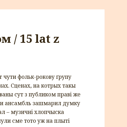
 / 15 lat z
т чути фольк-рокову ґрупу
нах. Сценах, на котрых такы
ваны сут з публиком праві же
оли ансамбль зашмарил думку
увал – музичні хлопчыска
чули сме тото уж на плыті