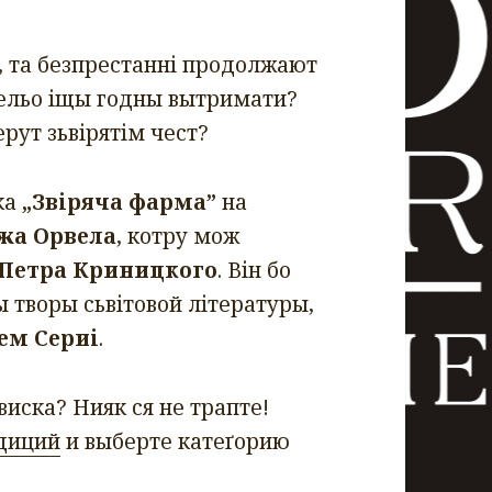
д, та безпрестанні продолжают
кельо іщы годны вытримати?
рут зьвірятім чест?
ка
„Звіряча фарма”
на
жа Орвела
, котру мож
Петра Криницкого
. Він бо
 творы сьвітовой літературы,
ем Сериі
.
виска? Нияк ся не трапте!
вдиций
и выберте катеґорию