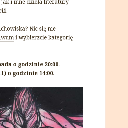
ak i inne dzieła literatury
rii
.
uchowiska? Nic się nie
hiwum
i wybierzcie kategorię
pada o godzinie 20:00
.
11) o godzinie 14:00
.