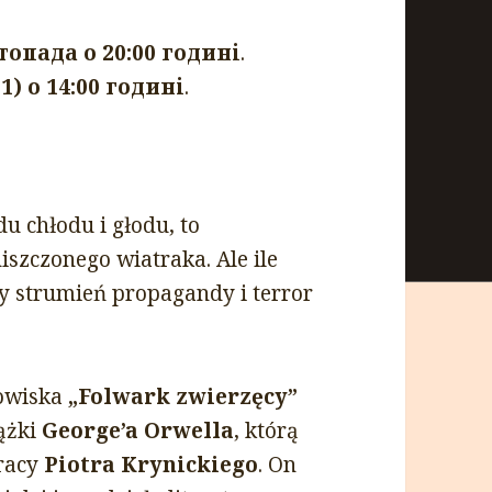
топада о 20:00 годині
.
1) о 14:00 годині
.
u chłodu i głodu, to
szczonego wiatraka. Ale ile
y strumień propagandy i terror
howiska
„Folwark zwierzęcy”
ążki
George’a Orwella
, którą
pracy
Piotra Krynickiego
. On