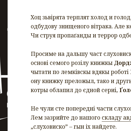
Хоц зьвірята терплят холод и голо
одбудову знищеного вітрака. Але 
Чи струя пропаґанды и террор одбе
Просиме на дальшу част слуховис
основі семого розілу книжкы
Дорд
чытати по лемківскы вдякы роботі
ону книжку преложыл, тако и другы
котры облапил до єдной сериі,
Ґол
Не чули сте попередні части слухо
Лем зазрийте до нашого
складу а
„слуховиско” – гын іх найдете.