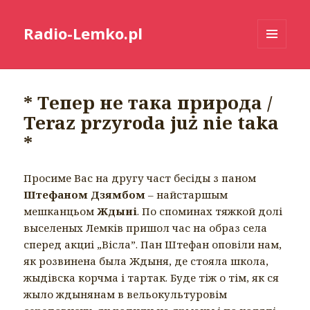
Radio-Lemko.pl
MENU
I
WIDGETY
* Тепер не така природа /
Teraz przyroda już nie taka
*
Просиме Вас на другу част бесіды з паном
Штефаном Дзямбом
– найстаршым
мешканцьом
Ждыні
. По споминах тяжкой долі
выселеных Лемків пришол час на образ села
сперед акциі „Вісла”. Пан Штефан оповіли нам,
як розвинена была Ждыня, де стояла школа,
жыдівска корчма і тартак. Буде тіж о тім, як ся
жыло ждынянам в вельокультуровім