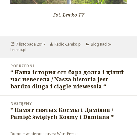
Fot. Lemko TV
Opublikowano
7 listopada 2017
Autor
Radio-Lemko.pl
Kategorie
Blog Radio-
Lemko.pl
Nawigacja
POPRZEDNI
wpisu
* Наша істория єст барз долга і цілий
Poprzedni
час невесела / Nasza historia jest
wpis:
bardzo długa i ciągle niewesoła *
NASTĘPNY
* Памят святых Космы і Даміяна /
Następny
Pamięć świętych Kosmy i Damiana *
wpis:
Dumnie wspierane przez WordPressa