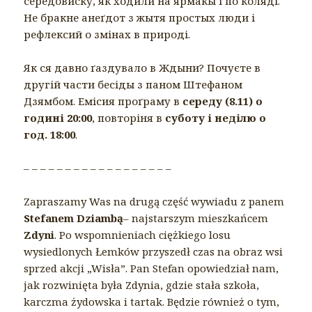
середовиску, як ходили на ярмакы і по коляді.
Не бракне анеґдот з жытя простых люди і
рефлексий о змінах в природі.
Як ся давно ґаздувало в Ждыни? Почуєте в
другій части бесіды з паном Штефаном
Дзямбом. Емісия проґраму в
середу (8.11) о
годині 20:00
, повторіня в
суботу і неділю о
год. 18:00
.
– – – – – – – – – – – – – – – – – –
Zapraszamy Was na drugą część wywiadu z panem
Stefanem Dziambą
– najstarszym mieszkańcem
Zdyni
. Po wspomnieniach ciężkiego losu
wysiedlonych Łemków przyszedł czas na obraz wsi
sprzed akcji „Wisła”. Pan Stefan opowiedział nam,
jak rozwinięta była Zdynia, gdzie stała szkoła,
karczma żydowska i tartak. Będzie również o tym,