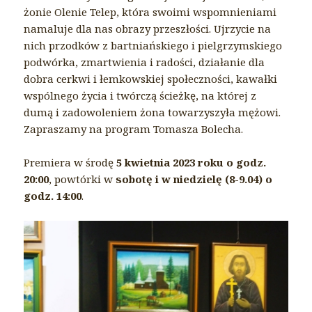
żonie Olenie Telep, która swoimi wspomnieniami
namaluje dla nas obrazy przeszłości. Ujrzycie na
nich przodków z bartniańskiego i pielgrzymskiego
podwórka, zmartwienia i radości, działanie dla
dobra cerkwi i łemkowskiej społeczności, kawałki
wspólnego życia i twórczą ścieżkę, na której z
dumą i zadowoleniem żona towarzyszyła mężowi.
Zapraszamy na program Tomasza Bolecha.
Premiera w środę
5 kwietnia 2023 roku o godz.
20:00
, powtórki w
sobotę i w niedzielę (8-9.04) o
godz. 14:00
.