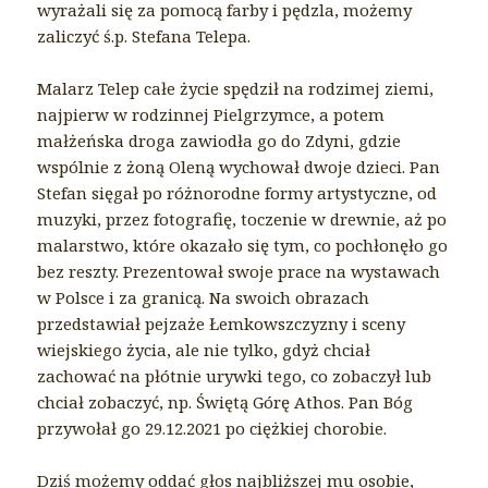
wyrażali się za pomocą farby i pędzla, możemy
zaliczyć ś.p. Stefana Telepa.
Malarz Telep całe życie spędził na rodzimej ziemi,
najpierw w rodzinnej Pielgrzymce, a potem
małżeńska droga zawiodła go do Zdyni, gdzie
wspólnie z żoną Oleną wychował dwoje dzieci. Pan
Stefan sięgał po różnorodne formy artystyczne, od
muzyki, przez fotografię, toczenie w drewnie, aż po
malarstwo, które okazało się tym, co pochłonęło go
bez reszty. Prezentował swoje prace na wystawach
w Polsce i za granicą. Na swoich obrazach
przedstawiał pejzaże Łemkowszczyzny i sceny
wiejskiego życia, ale nie tylko, gdyż chciał
zachować na płótnie urywki tego, co zobaczył lub
chciał zobaczyć, np. Świętą Górę Athos. Pan Bóg
przywołał go 29.12.2021 po ciężkiej chorobie.
Dziś możemy oddać głos najbliższej mu osobie,