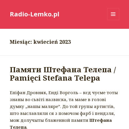
Radio-Lemko.pl
MENU
I
WIDGETY
Miesiąc:
kwiecień 2023
Памяти Штефана Телепа /
Pamięci Stefana Telepa
Епiфан Дровняк, Ендi Ворголь – кєд чуєме тоты
знаны во сьвіті назвиска, та маме в головi
думку „нашы маляре”. До той групы артиcтiв,
што выславляли ся з помочом фарб і пендзля,
мож долучыты блаженной памяти
Штефана
Телепа
.