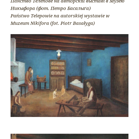
Панство Телепове на авторскій выставі в Музею
Никыфора (фот. Петро Басалыґа)
Państwo Telepowie na autorskiej wystawie w
Muzeum Nikifora (fot. Piotr Basałyga)