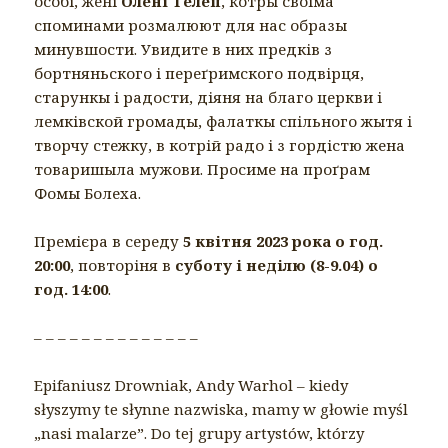
особі, жені
Олені Телеп
, котры своіма
споминами розмалюют для нас образы
минувшости. Увидите в них предків з
бортняньского і переґримского подвірця,
старункы і радости, діяня на благо церкви і
лемківской громады, фалаткы спільного жытя і
творчу стежку, в котрій радо і з гордістю жена
товаришыла мужови. Просиме на проґрам
Фомы Болеха.
Премієра в середу
5 квітня 2023 рока о год.
20:00
, повторіня в
суботу і неділю (8-9.04) о
год. 14:00
.
– – – – – – – – – – – – – –
Epifaniusz Drowniak, Andy Warhol – kiedy
słyszymy te słynne nazwiska, mamy w głowie myśl
„nasi malarze”. Do tej grupy artystów, którzy