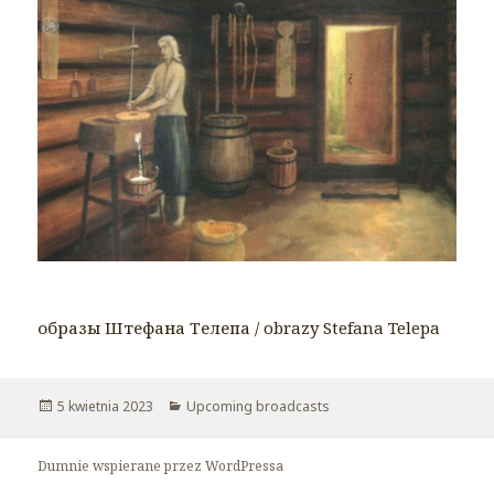
образы Штефана Телепа / obrazy Stefana Telepa
Opublikowano
5 kwietnia 2023
Kategorie
Upcoming broadcasts
Dumnie wspierane przez WordPressa