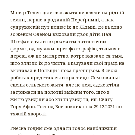
Маляр Телеп цiле своє жытя перевели на рiднiй
земли, перше в родииній Переґримці, а пак
супружескій пут понюс іх до Ждыні, де въєдно
зо женом Оленом выховали двоє діти. Пан
Штефан сігали по розмаіты артистичны
формы, од музикы, през фотоґрафію, точыня в
дереві, аж по малярство, котре вказало ся тым,
што втягло іх до чыста. Вказували своі праці на
выставах в Польщи і поза границьом. В своіх
роботах представляли краєвиды Лемковины і
сцены сельского жытя, але не лем, адже хтіли
затримати на полотні выімкы того, што в
жытю увиділи або хтіли увидіти, нп. Святу
Гору Афон. Господ Бог покликал іх 29.12.2021 по
тяжкій хворотi.
Гнеска годны сме оддати голос найближшій