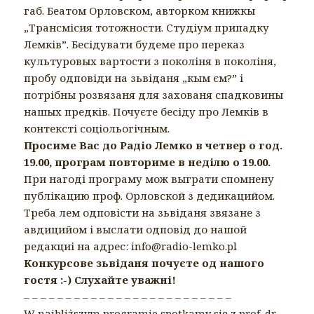
габ. Беатом Орловском, авторком книжкы
„Трансмісия тотожности. Студіум припадку
Лемків”. Бесідувати будеме про переказ
культуровых вартости з поколіня в поколіня,
пробу одповіди на зьвіданя „кым єм?” і
потрібны розвязаня для захованя спадковины
нашых предків. Почуєте бесіду про Лемків в
контексті соціольогічным.
Просиме Вас до Радіо Лемко в четвер о год.
19.00, програм повториме в неділю о 19.00.
При нагоді програму мож выграти спомнену
публікацию проф. Орловской з дедикацийом.
Треба лем одповісти на зьвіданя звязане з
авдицийом і выслати одповід до нашой
редакциі на адрес: info@radio-lemko.pl
Конкурсове зьвіданя почуєте од нашого
гостя :-) Слухайте уважні!
– – – –
– – – – – – – – – – – – – – – – – – – – –
W najbliższym programie spotkamy się z prof. dr