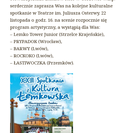
serdecznie zaprasza Was na kolejne kulturalne
spotkanie w Teatrze im. Juliusza Osterwy. 22
listopada o godz. 16. na scenie rozpocznie się
program artystyczny, a wystąpią dla Was:
– Lemko Tower Junior (Strzelce Krajeńskie),
– PRYPADOK (Wrocław),
– BARWY (Lwów),
– ROCKOKO (Lwów),
– ŁASTIWOCZKA (Przemków).