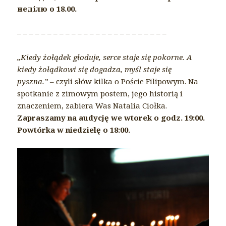
неділю о 18.00.
– – – – – – – – – – – – – – – – – – – – – – – – –
„Kiedy żołądek głoduje, serce staje się pokorne. A
kiedy żołądkowi się dogadza, myśl staje się
pyszna.” –
czyli słów kilka o Poście Filipowym. Na
spotkanie z zimowym postem, jego historią i
znaczeniem, zabiera Was Natalia Ciołka.
Zapraszamy na audycję we wtorek o godz. 19:00.
Powtórka w niedzielę o 18:00.