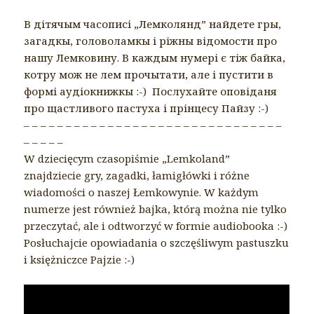
В дітячым часописі „Лемколянд” найдете гры,
загадкы, головоламкы і ріжны відомости про
нашу Лемковину. В каждым нумері є тіж байка,
котру мож не лем прочытати, але і пустити в
формі аудіокнижкы :-) Послухайте оповіданя
про щастливого пастуха і прінцесу Пайзу :-)
– – – – – – – – – – – – – – – – – – – – – – – – – – – – – – –
– – – – –
W dziecięcym czasopiśmie „Lemkoland”
znajdziecie gry, zagadki, łamigłówki i różne
wiadomości o naszej Łemkowynie. W każdym
numerze jest również bajka, którą można nie tylko
przeczytać, ale i odtworzyć w formie audiobooka :-)
Posłuchajcie opowiadania o szczęśliwym pastuszku
i księżniczce Pajzie :-)