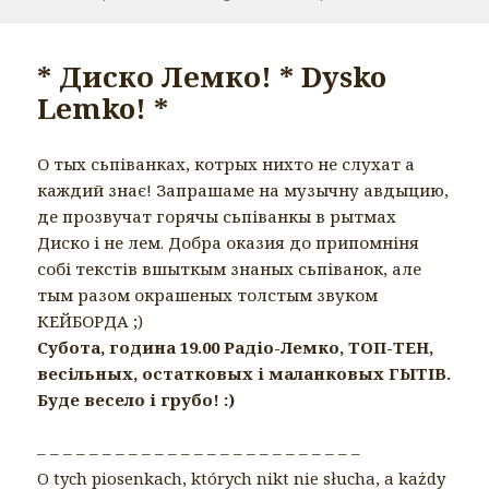
* Диско Лемко! * Dysko
Lemko! *
О тых сьпіванках, котрых нихто не слухат а
каждий знає! Запрашаме на музычну авдыцию,
де прозвучат горячы сьпіванкы в рытмах
Диско і не лем. Добра оказия до припомніня
собі текстів вшыткым знаных сьпіванок, але
тым разом окрашеных толстым звуком
КЕЙБОРДА ;)
Субота, година 19.00 Радіо-Лемко, ТОП-ТЕН,
весільных, остатковых і маланковых ГЫТІВ.
Буде весело і грубо! :)
– – – – – – – – – – – – – – – – – – – – – – – – –
O tych piosenkach, których nikt nie słucha, a każdy