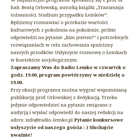
hab. Beatą Orłowską, autorką książki „Transmisja
tożsamości. Studium przypadku Łemków”.
Będziemy rozmawiać o przekazie wartości
kulturowych z pokolenia na pokolenie, próbie
odpowiedzi na pytanie „kim jestem?” i potrzebnych
rozwiązaniach w celu zachowania spuścizny
naszych przodków. Usłyszycie rozmowę o Łemkach
w kontekście socjologicznym.
Zapraszamy Was do Radio Lemko w czwartek o
godz. 19.00, program powtórzymy w niedzielę o
19.00.
Przy okazji programu można wygrać wspomnianą
publikację prof. Orłowskiej z dedykacją. Trzeba
jedynie odpowiedzieć na pytanie związane z
audycją i wysłać odpowiedź do naszej redakcji na
adres: info@radio-lemko.pl
Pytanie konkursowe
usłyszycie od naszego gościa :-) Słuchajcie
uważnie!