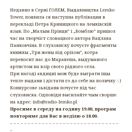
Недавно в Сериі ҐОЛЕМ, Выдавництва Lemko
Tower, появила ся наступна публікация в
перекладі Петра Криницкого на лемківскій
язык. По „Малым Прінци” і „Бомблю” пришол
час на творчіст словацкого автора Вацлава
Панковчіна. В слуховиску почуєте фрагменты
книжкы „Три жены під оріхом”, котра
переносит нас до Маракеша, выдуманого
артистом на взір свого рідного села.
При нагоді авдициі мож буде выграти іщы
тепле выданя і дістати го до себе на поличку :-)
Конкурсове зьвіданя почуєте під час
слуховиска. Одповіди высилайте чым скорше
на адрес: info@radio-lemko.pl
Просиме в середу на годину 19.00, програм
повториме для Вас в неділю о 18.00.
– – – – – – – – – – – – – – – – – – – – – – – – – – – – – – –
–