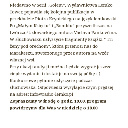
Niedawno w Serii „Golem”, Wydawnictwa
Lemko
Tower, pojawiła się kolejna publikacja w
przekładzie Piotra Krynickiego na język łemkowski.
Po „Małym Księciu” i „Bomblu” przyszedł czas na
twórczość słowackiego autora Václava Pankovčína.
W słuchowisku usłyszycie fragmenty książki ” Tri
ženy pod orechom”, która przenosi nas do
Marakeszu, stworzonego przez autora na wzór
własnej wsi.
Przy okazji audycji można będzie wygrać jeszcze
ciepłe wydanie i dostać je na swoją półkę :-)
Konkursowe pytanie usłyszycie podczas
słuchowiska. Odpowiedzi wysyłajcie czym prędzej
na adres: info@radio-lemko.pl
Zapraszamy w środę o godz. 19.00, program
powtórzymy dla Was w niedzielę o 18.00