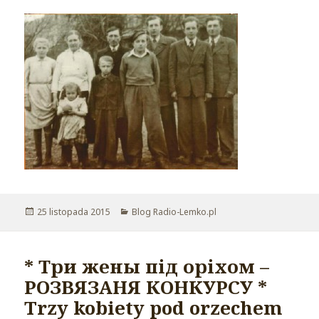
Opublikowano
25 listopada 2015
Kategorie
Blog Radio-Lemko.pl
* Три жены під оріхом –
РОЗВЯЗАНЯ КОНКУРСУ *
Trzy kobiety pod orzechem