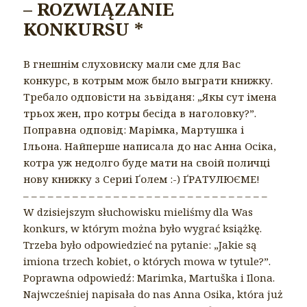
– ROZWIĄZANIE
KONKURSU *
В гнешнім слуховиску мали сме для Вас
конкурс, в котрым мож было выграти книжку.
Требало одповісти на зьвіданя: „Якы сут імена
трьох жен, про котры бесіда в наголовку?”.
Поправна одповід: Марімка, Мартушка і
Ільона. Найперше написала до нас Анна Осіка,
котра уж недолго буде мати на своій поличці
нову книжку з Сериі Ґолем :-) ҐРАТУЛЮЄМЕ!
– – – – – – – – – – – – – – – – – – – – – – – – – – – – – –
W dzisiejszym słuchowisku mieliśmy dla Was
konkurs, w którym można było wygrać książkę.
Trzeba było odpowiedzieć na pytanie: „Jakie są
imiona trzech kobiet, o których mowa w tytule?”.
Poprawna odpowiedź: Marimka, Martuška i Ilona.
Najwcześniej napisała do nas Anna Osika, która już