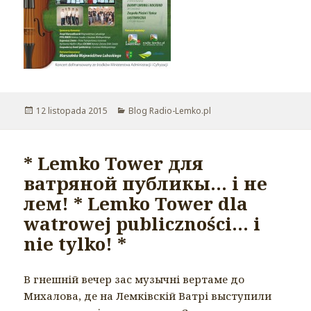
Opublikowano
12 listopada 2015
Kategorie
Blog Radio-Lemko.pl
* Lemko Tower для
ватряной публикы… і не
лем! * Lemko Tower dla
watrowej publiczności… i
nie tylko! *
В гнешній вечер зас музычні вертаме до
Михалова, де на Лемківскій Ватрі выступили