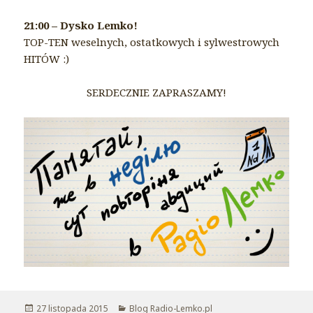
21:00 – Dysko Lemko!
TOP-TEN weselnych, ostatkowych i sylwestrowych
HITÓW :)
SERDECZNIE ZAPRASZAMY!
Opublikowano
27 listopada 2015
Kategorie
Blog Radio-Lemko.pl