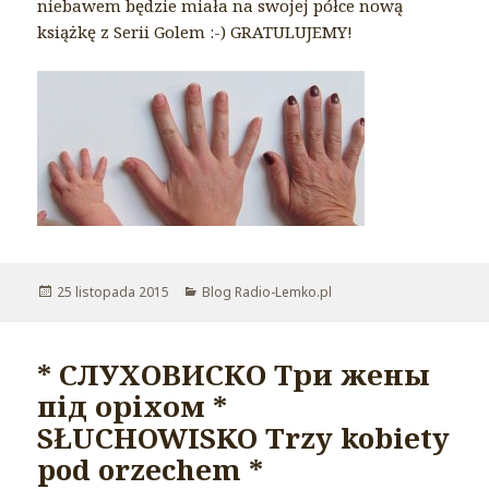
niebawem będzie miała na swojej półce nową
książkę z Serii Golem :-) GRATULUJEMY!
Opublikowano
25 listopada 2015
Kategorie
Blog Radio-Lemko.pl
* СЛУХОВИСКО Три жены
під оріхом *
SŁUCHOWISKO Trzy kobiety
pod orzechem *