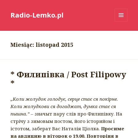
Radio-Lemko.pl
MENU
I
WIDGETY
Miesiąc:
listopad 2015
* Филипівка / Post Filipowy
*
„Коли жолудок голодує, серце стає ся покірне.
Коли жолудкови ся догаджат, думка стає ся
пышна.”
– значыт пару слів про Филипівку. На
стрічу з зимовым постом, його історийом і
істотом, заберат Вас Наталія Ціолка.
Просиме
на авдицию в віторок о 19.00. Повторіня в