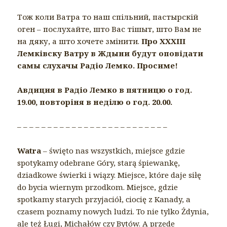
Тож коли Ватра то наш спільний, пастырскій
оген – послухайте, што Вас тішыт, што Вам не
на дяку, а што хочете змінити.
Про ХХХІІІ
Лемківску Ватру в Ждыни будут оповідати
самы слухачы Радіо Лемко. Просиме!
Авдиция в Радіо Лемко в пятницю о год.
19.00, повторіня в неділю о год. 20.00.
– – – –
– – – – – – – – – – – – – – – – – – – – –
Watra
– święto nas wszystkich, miejsce gdzie
spotykamy odebrane Góry, starą śpiewankę,
dziadkowe świerki i wiązy. Miejsce, które daje siłę
do bycia wiernym przodkom. Miejsce, gdzie
spotkamy starych przyjaciół, ciocię z Kanady, a
czasem poznamy nowych ludzi. To nie tylko Żdynia,
ale też Ługi, Michałów czy Bytów. A przede