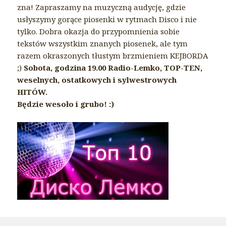
zna! Zapraszamy na muzyczną audycję, gdzie
usłyszymy gorące piosenki w rytmach Disco i nie
tylko. Dobra okazja do przypomnienia sobie
tekstów wszystkim znanych piosenek, ale tym
razem okraszonych tłustym brzmieniem KEJBORDA
;)
Sobota, godzina 19.00 Radio-Lemko, TOP-TEN,
weselnych, ostatkowych i sylwestrowych
HITÓW.
Będzie wesoło i grubo! :)