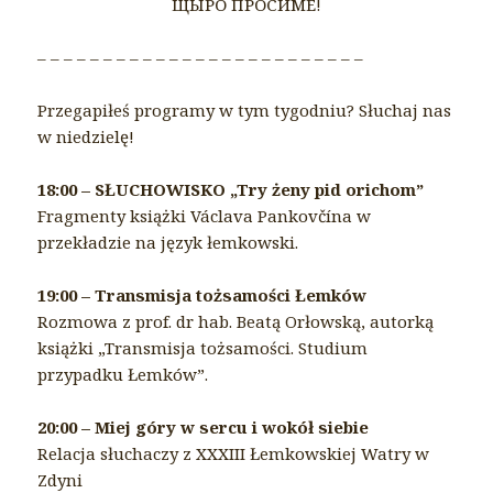
ЩЫРО ПРОСИМЕ!
– – – – – – – – – – – – – – – – – – – – – – – – –
Przegapiłeś programy w tym tygodniu? Słuchaj nas
w niedzielę!
18:00 – SŁUCHOWISKO „Try żeny pid orichom”
Fragmenty książki Václava Pankovčína w
przekładzie na język łemkowski.
19:00 – Transmisja tożsamości Łemków
Rozmowa z prof. dr hab. Beatą Orłowską, autorką
książki „Transmisja tożsamości. Studium
przypadku Łemków”.
20:00 – Miej góry w sercu i wokół siebie
Relacja słuchaczy z XXXIII Łemkowskiej Watry w
Zdyni