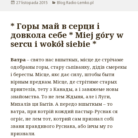
Opublikowano
27 listopada 2015
Kategorie
Blog Radio-Lemko.pl
* Горы май в серци і
довкола себе * Miej góry w
sercu i wokół siebie *
Ватра
– свято нас вшыткых, місце де стрічаме
одобраны горы, стару сьпіванку, дідів смерекы
і бересты. Місце, якє дає силу, штобы быти
вірным предкам. Місце, де стрітиме старых
приятелів, тету з Канады, а і завяжеме новы
знайомства. То не лем Ждыня, але і Луги,
Михалів ци Бытів. А передо вшыткым – то
ватра, при котрій кождий пастыр-Руснак ся
огріє, не лем тот, котрий сам признал собі
званя правдивого Руснака, або інчы му го
признали.