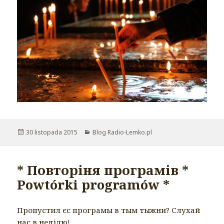
Opublikowano
30 listopada 2015
Kategorie
Blog Radio-Lemko.pl
* Повторіня програмів *
Powtórki programów *
Пропустил єс програмы в тым тыжни? Слухай
нас в неділю!