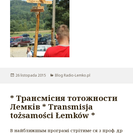
Opublikowano
26 listopada 2015
Kategorie
Blog Radio-Lemko.pl
* Трансмісия тотожности
Лемків * Transmisja
tożsamości Łemków *
В найближшым програмі стрітиме ся з проф. др