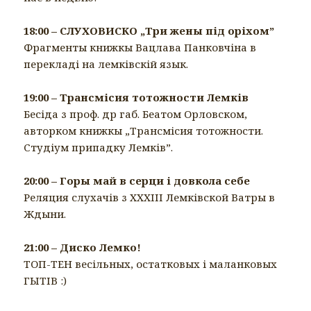
18:00 – СЛУХОВИСКО „Три жены під оріхом”
Фрагменты книжкы Вацлава Панковчіна в
перекладі на лемківскій язык.
19:00 – Трансмісия тотожности Лемків
Бесіда з проф. др габ. Беатом Орловском,
авторком книжкы „Трансмісия тотожности.
Студіум припадку Лемків”.
20:00 – Горы май в серци і довкола себе
Реляция слухачів з ХХХІІІ Лемківской Ватры в
Ждыни.
21:00 – Диско Лемко!
ТОП-ТЕН весільных, остатковых і маланковых
ГЫТІВ :)