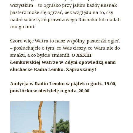
wszystkim – to ognisko przy jakim każdy Rusnak-
pasterz może się ogrzać, bez względu na to, czy
nadał sobie tytuł prawdziwego Rusnaka lub nadali
mu go inni.
Skoro więc Watra to nasz wspólny, pasterski ogień
– posłuchajcie o tym, co Was cieszy, co Wam nie do
smaku, a co byście zmienili.
O XXXIII
Łemkowskiej Watrze w Zdyni opowiedzą sami
słuchacze Radia Lemko. Zapraszamy!
Audycja w Radio Lemko w piątek o godz. 19.00,
powtórka w niedzielę o godz. 20.00