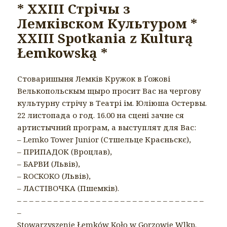
* XXIII Стрічы з
Лемківском Культуром *
XXIII Spotkania z Kulturą
Łemkowską *
Стоваришыня Лемків Кружок в Ґожові
Велькопольскым щыро просит Вас на чергову
культурну стрічу в Театрі ім. Юліюша Остервы.
22 листопада о год. 16.00 на сцені зачне ся
артистычний програм, а выступлят для Вас:
– Lemko Tower Junior (Стшельце Краєньскє),
– ПРИПАДОК (Вроцлав),
– БАРВИ (Львів),
– ROCKOKO (Львів),
– ЛАСТІВОЧКА (Пшемків).
– – – – – – – – – – – – – – – – – – – – – – – – – – – – – – –
–
Stowarzyszenie Łemków Koło w Gorzowie Wlkp.