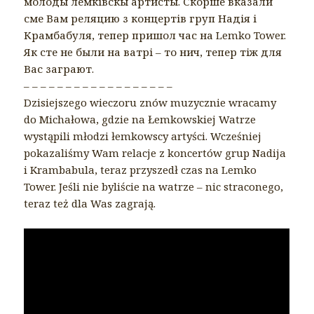
молоды лемківскы артисты. Скорше вказали
сме Вам реляцию з концертів груп Надія і
Крамбабуля, тепер пришол час на Lemko Tower.
Як сте нe были на ватрі – то нич, тепер тіж для
Вас заграют.
– – – – – – – – – – – – – – – – – –
Dzisiejszego wieczoru znów muzycznie wracamy
do Michałowa, gdzie na Łemkowskiej Watrze
wystąpili młodzi łemkowscy artyści. Wcześniej
pokazaliśmy Wam relacje z koncertów grup Nadija
i Krambabula, teraz przyszedł czas na Lemko
Tower. Jeśli nie byliście na watrze – nic straconego,
teraz też dla Was zagrają.