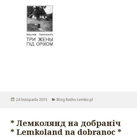
Opublikowano
24 listopada 2015
Kategorie
Blog Radio-Lemko.pl
* Лемколянд на добраніч
* Lemkoland na dobranoc *