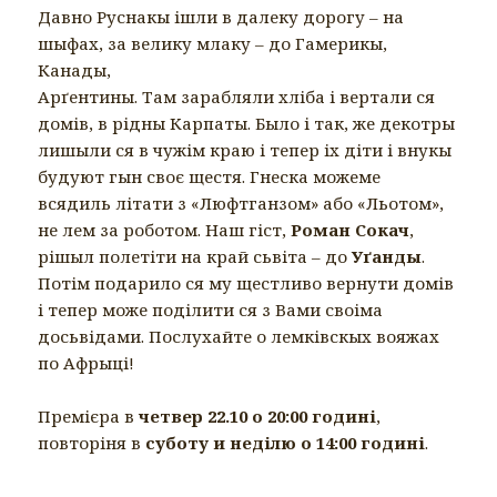
Давно Руснакы ішли в далеку дорогу – на
шыфах, за велику млаку – до Гамерикы,
Канады,
Арґентины. Там зарабляли хліба і вертали ся
домів, в рідны Карпаты. Было і так, же декотры
лишыли ся в чужім краю і тепер іх діти і внукы
будуют гын своє щестя. Гнеска можеме
всядиль літати з «Люфтганзом» або «Льотом»,
не лем за роботом. Наш гіст,
Роман Сокач
,
рішыл полетіти на край сьвіта – до
Уґанды
.
Потім подарило ся му щестливо вернути домів
і тепер може поділити ся з Вами своіма
досьвідами. Послухайте о лемківскых вояжах
по Афрыці!
Премієра в
четвер 22.10 о 20:00 годині
,
повторіня в
суботу и неділю о 14:00 годині
.
– – – – – – – – – – – – – – – – –