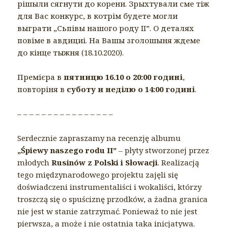
рішыли сягнути до корени. Зрыхтували сме тіж
для Вас конкурс, в котрім будете могли
выграти „Сьпівы нашого роду II”. О деталях
повіме в авдициі. На Вашы зголошыня ждеме
до кінце тыжня (18.10.2020).
Премієра в
пятницю 16.10 о 20:00 годині
,
повторіня в
суботу и неділю о 14:00 годині
.
– – – – – – – – – – – – – – – –
Serdecznie zapraszamy na recenzję albumu
„Śpiewy naszego rodu ІІ”
– płyty stworzonej przez
młodych
Rusinów z Polski i Słowacji
. Realizacją
tego międzynarodowego projektu zajęli się
doświadczeni instrumentaliści i wokaliści, którzy
troszczą się o spuściznę przodków, a żadna granica
nie jest w stanie zatrzymać. Ponieważ to nie jest
pierwsza, a może i nie ostatnia taka inicjatywa.