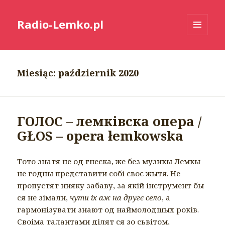
Radio-Lemko.pl
MENU
I
WIDGETY
Miesiąc:
październik 2020
ГОЛОС – лемківска опера /
GŁOS – opera łemkowska
Тото знатя не од гнеска, же без музикы Лемкы
не годны представити собі своє жытя. Не
пропустят нияку забаву, за якій інструмент бы
ся не зімали,
чути іх аж на другє село
, а
гармонізувати знают од наймолодшых років.
Своіма талантами ділят ся зо сьвітом,