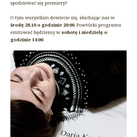
spodziewać się premiery?
O tym wszystkim dowiecie się, słuchając nas w
środę 28.10 o godzinie 20:00
. Powtórki programu
emitować będziemy w
sobotę i niedzielę o
godzinie 14:00
.