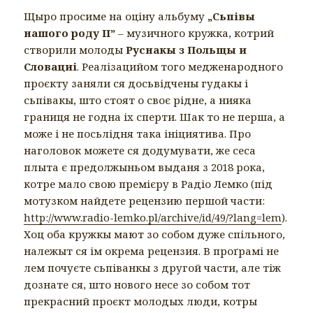
Щыро просиме на оціну альбуму
„Сьпівы
нашого роду II”
– музичного кружка, котрий
створили молоды
Руснакы з Польщы и
Словациі
. Реалізацийом того медженародного
проєкту заняли ся досьвідчены гудакы і
сьпівакы, што стоят о своє рідне, а нияка
границя не годна іх сперти. Шак то не перша, а
може і не посьлідня така ініциятива. Про
наголовок можете ся додумувати, же сеса
плыта є предолжыньом выданя з 2018 рока,
котре мало свою премієру в Радіо Лемко (під
мотузком найдете рецензию першой части:
http://www.radio-lemko.pl/archive/id/49/?lang=lem
).
Хоц оба кружкы мают зо собом дуже спільного,
належыт ся ім окрема рецензия. В проґрамі не
лем почуєте сьпіванкы з другой части, але тіж
дознате ся, што нового несе зо собом тот
прекрасний проєкт молодых люди, котры