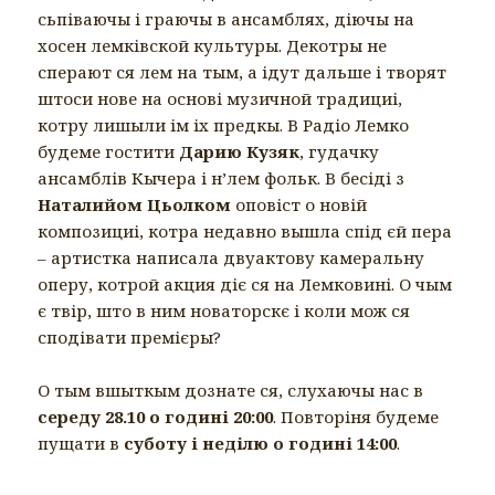
сьпіваючы і граючы в ансамблях, діючы на
хосен лемківской культуры. Декотры не
сперают ся лем на тым, а ідут дальше і творят
штоси нове на основі музичной традициі,
котру лишыли ім іх предкы. В Радіо Лемко
будеме гостити
Дарию Кузяк
, гудачку
ансамблів Кычера і н’лем фольк. В бесіді з
Наталийом Цьолком
оповіст о новій
композициі, котра недавно вышла спід єй пера
– артистка написала двуактову камеральну
оперу, котрой акция діє ся на Лемковині. О чым
є твір, што в ним новаторскє і коли мож ся
сподівати премієры?
О тым вшыткым дознате ся, слухаючы нас в
середу 28.10 о годині 20:00
. Повторіня будеме
пущати в
суботу і неділю о годині 14:00
.