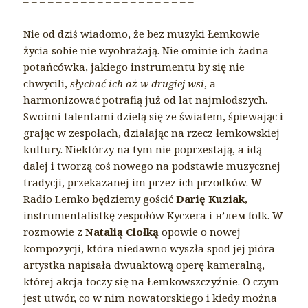
– – – – – – – – – – – – – – – – – – – – –
Nie od dziś wiadomo, że bez muzyki Łemkowie
życia sobie nie wyobrażają. Nie ominie ich żadna
potańcówka, jakiego instrumentu by się nie
chwycili,
słychać ich aż w drugiej wsi
, a
harmonizować potrafią już od lat najmłodszych.
Swoimi talentami dzielą się ze światem, śpiewając i
grając w zespołach, działając na rzecz łemkowskiej
kultury. Niektórzy na tym nie poprzestają, a idą
dalej i tworzą coś nowego na podstawie muzycznej
tradycji, przekazanej im przez ich przodków. W
Radio Lemko będziemy gościć
Darię Kuziak
,
instrumentalistkę zespołów Kyczera i н’лем folk. W
rozmowie z
Natalią Ciołką
opowie o nowej
kompozycji, która niedawno wyszła spod jej pióra –
artystka napisała dwuaktową operę kameralną,
której akcja toczy się na Łemkowszczyźnie. O czym
jest utwór, co w nim nowatorskiego i kiedy można