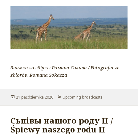
Знимка зо збіркы Романа Сокача / Fotografia ze
zbiorów Romana Sokacza
Opublikowano
21 października 2020
Kategorie
Upcoming broadcasts
Сьпівы нашого роду II /
Śpiewy naszego rodu II