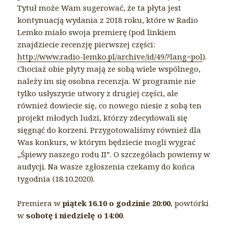
Tytuł może Wam sugerować, że ta płyta jest
kontynuacją wydania z 2018 roku, które w Radio
Lemko miało swoja premierę (pod linkiem
znajdziecie recenzję pierwszej części:
http://www.radio-lemko.pl/archive/id/49/?lang=pol
).
Chociaż obie płyty mają ze sobą wiele wspólnego,
należy im się osobna recenzja. W programie nie
tylko usłyszycie utwory z drugiej części, ale
również dowiecie się, co nowego niesie z sobą ten
projekt młodych ludzi, którzy zdecydowali się
sięgnąć do korzeni. Przygotowaliśmy również dla
Was konkurs, w którym będziecie mogli wygrać
„Śpiewy naszego rodu II”. O szczegółach powiemy w
audycji. Na wasze zgłoszenia czekamy do końca
tygodnia (18.10.2020).
Premiera w
piątek 16.10 o godzinie 20:00
, powtórki
w
sobotę i niedzielę o 14:00
.