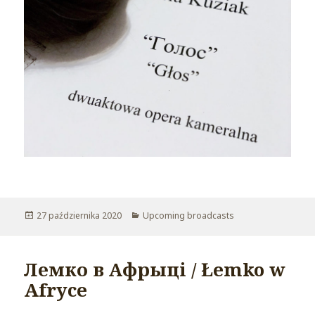
Opublikowano
27 października 2020
Kategorie
Upcoming broadcasts
Лемко в Афрыці / Łemko w
Afryce