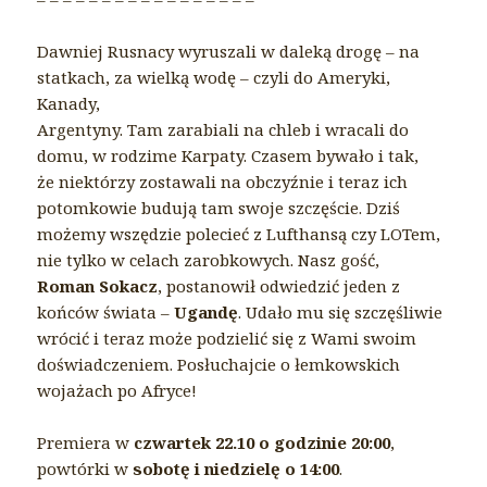
Dawniej Rusnacy wyruszali w daleką drogę – na
statkach, za wielką wodę – czyli do Ameryki,
Kanady,
Argentyny. Tam zarabiali na chleb i wracali do
domu, w rodzime Karpaty. Czasem bywało i tak,
że niektórzy zostawali na obczyźnie i teraz ich
potomkowie budują tam swoje szczęście. Dziś
możemy wszędzie polecieć z Lufthansą czy LOTem,
nie tylko w celach zarobkowych. Nasz gość,
Roman Sokacz
, postanowił odwiedzić jeden z
końców świata –
Ugandę
. Udało mu się szczęśliwie
wrócić i teraz może podzielić się z Wami swoim
doświadczeniem. Posłuchajcie o łemkowskich
wojażach po Afryce!
Premiera w
czwartek 22.10 o godzinie 20:00
,
powtórki w
sobotę i niedzielę o 14:00
.