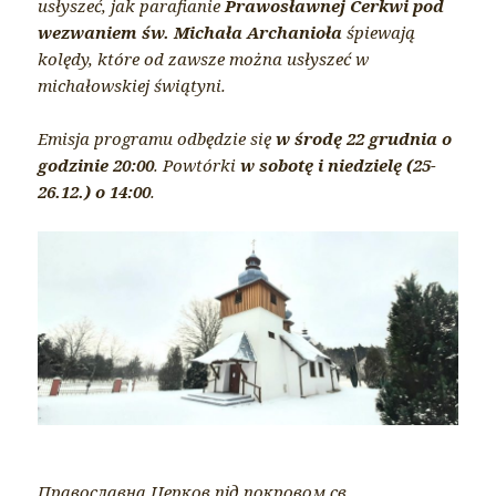
usłyszeć, jak parafianie
Prawosławnej Cerkwi pod
wezwaniem św. Michała Archanioła
śpiewają
kolędy, które od zawsze można usłyszeć w
michałowskiej świątyni.
Emisja programu odbędzie się
w środę 22 grudnia o
godzinie 20:00
. Powtórki
w sobotę i niedzielę (25-
26.12.) o 14:00
.
Православна Церков під покровом св.