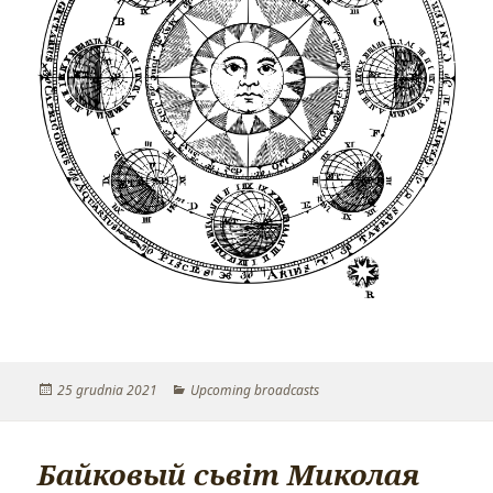
Opublikowano
25 grudnia 2021
Kategorie
Upcoming broadcasts
Байковый сьвіт Миколая