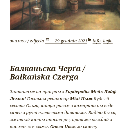
знимкы / zdjęcia
O
29 grudnia 2021
K
info
,
інфо
p
a
u
t
b
e
Балканьска Черґа /
l
g
Bałkańska Czerga
i
o
k
r
o
i
Запрашаме на проґрам з
Гардеробы Мейк Ляйф
w
e
Лемко
! Гостьом редактор
Мілі Пыж
буде єй
a
сестра Ольга, котра разом з камаратком веде
n
склеп з ручні плетеныма диванами. Виділо бы ся,
o
же такій килим проста річ, праві же каждий з
нас має іх в хыжи.
Ольга Пыж
зо склепу