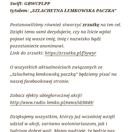
Swift: GBWCPLPP
tytułem: „SZLACHETNA ŁEMKOWSKA PACZKA”
Postanowiliśmy również stworzyć
zrzutkę
na ten cel.
Dzięki temu sami decydujecie, czy na liście wpłat
pojawi się wasze imię, imię i nazwisko bądź
pozostaniecie anonimowi.
Link do zrzutki:
https://zrzutka.pl/f5ywyr
O wszystkich aktualnościach związanych ze
„Szlachetną łemkowską paczką” będziemy pisać na
naszej facebookowej stronie.
Zobacz efekty ubiegłorocznej akcji!
http://www.radio-lemko.pl/news/id/6849/
Dziękujemy wszystkim, którzy już wcześniej wzięli
udział w akcji, zarówno wolontariuszom, jak i
ludziom dobrej woli. Mamy nadzieję, że będzie nas