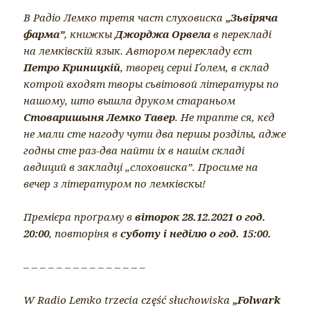
В Радіо Лемко третя част слуховиска
„Зьвіряча
фарма”
, книжкы
Джорджа Орвела
в перекладі
на лемківскій язык. Автором перекладу єст
Петро Криницкій
, творец сериі Ґолем, в склад
котрой входят творы сьвітовой літературы по
нашому, што вышла друком стараньом
Стоваришыня Лемко Тавер
. Не трапте ся, кєд
не мали сте нагоду чути два першы розділы, адже
годны сте раз-два найти іх в нашім складі
авдиций в закладці „слоховиска”. Просиме на
вечер з літературом по лемківскы!
Премієра проґраму в
віторок 28.12.2021 о год.
20:00
, повторіня в
суботу і неділю о год. 15:00.
– – – – – – – – – – – – – – –
W Radio Lemko trzecia część słuchowiska
„Folwark