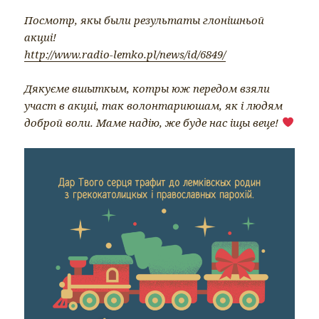
Посмотр, якы были результаты глонішньой
акциі!
http://www.radio-lemko.pl/news/id/6849/
Дякуєме вшыткым, котры юж передом взяли
участ в акциі, так волонтариюшам, як і людям
доброй воли. Маме надію, же буде нас іщы веце!