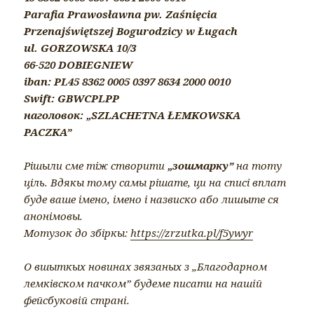
Parafia Prawosławna pw. Zaśnięcia
Przenajświętszej Bogurodzicy w Ługach
ul. GORZOWSKA 10/3
66-520 DOBIEGNIEW
iban: PL45 8362 0005 0397 8634 2000 0010
Swift: GBWCPLPP
наголовок: „SZLACHETNA ŁEMKOWSKA
PACZKA”
Рішыли сме тіж створити
„зошмарку”
на тоту
ціль. Вдякы тому самы рішате, ци на списі вплат
буде ваше імено, імено і назвиско або лишыте ся
анонімовы.
Мотузок до збіркы:
https://zrzutka.pl/f5ywyr
О вшыткых новинах звязаных з „Благодарном
лемківском пачком” будеме писати на нашiй
фейсбуковiй странi.