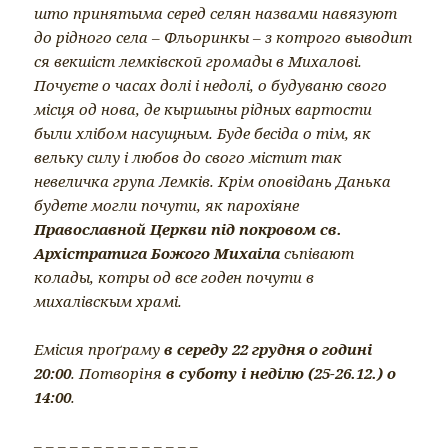
што принятыма серед селян назвами навязуют
до рідного села – Фльоринкы – з котрого выводит
ся векшіст лемківской громады в Михалові.
Почуєте о часах долі і недолі, о будуваню свого
місця од нова, де кыршыны рідных вартости
были хлібом насущным. Буде бесіда о тім, як
вельку силу і любов до свого містит так
невеличкa групa Лемків. Крім оповідань Данька
будете могли почути, як парохіяне
Православной Церкви під покровом св.
Архістратига Божого Михаіла
сьпівают
колады, котры од все годен почути в
михалівскым храмі.
Емісия проґраму
в середу 22 грудня о годинi
20:00
. Потворiня
в суботу i недiлю (25-26.12.) о
14:00
.
– – – – – – – – – – – – – –