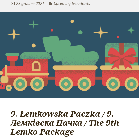
Opublikowano
23 grudnia 2021
Kategorie
Upcoming broadcasts
9. Łemkowska Paczka / 9.
Лемківска Пачка / The 9th
Lemko Package