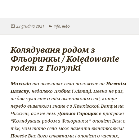
Opublikowano
23 grudnia 2021
Kategorie
info
,
інфо
Колядуваня родом з
Фльоринкы / Kolędowanie
rodem z Florynki
Михалів
то невеличкє село положене на
Нижнім
Шлеску
, недалеко Любіна і Лігниці. Певно не раз,
не два чули сте о тім вынятковім селі, котре
передо вшыткым знане є з Лемківской Ватры на
Чижыні, але не лем.
Данько Горощак
в проґрамі
“Колядуваня родом з Фльоринкы ” оповіст Вам о
тім, чом тото село мож назвати вынятковым!
Поведе Вас його стежками і оповіст о частях,