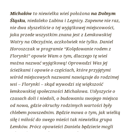
Michałów
to niewielka wieś położona
na Dolnym
Śląsku
, niedaleko Lubina i Legnicy. Zapewne nie raz,
nie dwa słyszeliście o tej wyjątkowej miejscowości,
jaka przede wszystkim znana jest z Łemkowskiej
Watry na Obczyźnie, aczkolwiek nie tylko. Daniel
Horoszczak w programie “Kolędowanie rodem z
Florynki” opowie Wam o tym, dlaczego tę wieś
można nazwać wyjątkową! Oprowadzi Was jej
ścieżkami i opowie o częściach, które przyjętymi
wśród miejscowych nazwami nawiązuje do rodzimej
wsi – Florynki – skąd wywodzi się większość
łemkowskiej społeczności Michałowa. Usłyszycie o
czasach doli i niedoli, o budowaniu swojego miejsca
od nowa, gdzie okruchy rodzimych wartości były
chlebem powszednim. Będzie mowa o tym, jak wielką
siłę i miłość do swego mieści tak niewielka grupa
Łemków. Prócz opowieści Daniela będziecie mogli