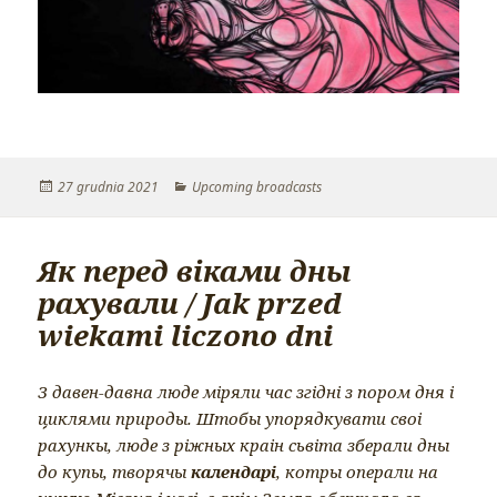
Opublikowano
27 grudnia 2021
Kategorie
Upcoming broadcasts
Як перед віками дны
рахували / Jak przed
wiekami liczono dni
З давен-давна люде міряли час згідні з пором дня і
циклями природы. Штобы упорядкувати своі
рахункы, люде з ріжных краін сьвіта зберали дны
до купы, творячы
календарі
, котры операли на