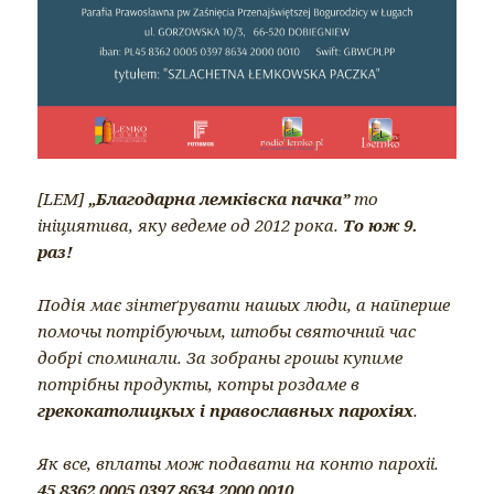
[LEM]
„Благодарна лемківска пачка”
то
ініциятива, яку ведеме од 2012 рока.
То юж 9.
раз!
Подiя має зiнтеґрувати нашых люди, а найперше
помочы потрiбуючым, штобы святочний час
добрi споминали. За зобраны грошы купиме
потрiбны продукты, котры роздаме в
грекокатолицкых і православных парохiях
.
Як все, вплаты мож подавати на конто парохіі.
45 8362 0005 0397 8634 2000 0010