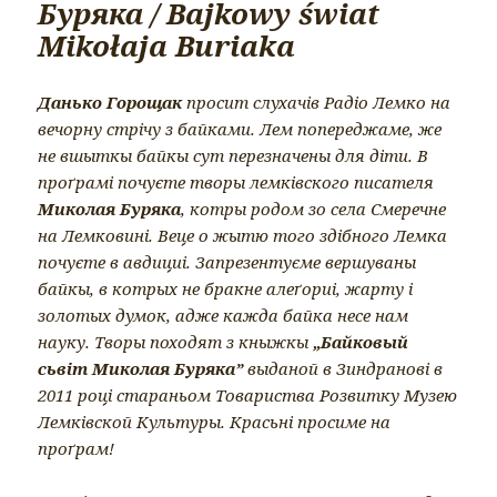
Буряка / Bajkowy świat
Mikołaja Buriaka
Данько Горощак
просит слухачів Радіо Лемко на
вечорну стрічу з байками. Лем попереджаме, же
не вшыткы байкы сут перезначены для діти. В
проґрамі почуєте творы лемківского писателя
Миколая Буряка
, котры родом зо села Смеречне
на Лемковині. Веце о жытю того здібного Лемка
почуєте в авдициі. Запрезентуєме вершуваны
байкы, в котрых не бракне алеґориі, жарту і
золотых думок, адже кажда байка несе нам
науку. Творы походят з кныжкы
„Байковый
сьвіт Миколая Буряка”
выданой в Зиндранові в
2011 році стараньом Товариства Розвитку Музею
Лемківской Культуры. Красьні просиме на
проґрам!