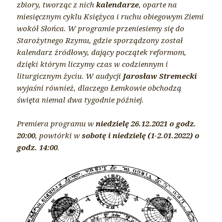
zbiory, tworząc z nich
kalendarze
, oparte na
miesięcznym cyklu Księżyca i ruchu obiegowym Ziemi
wokół Słońca. W programie przeniesiemy się do
Starożytnego Rzymu, gdzie sporządzony został
kalendarz źródłowy, dający początek reformom,
dzięki którym liczymy czas w codziennym i
liturgicznym życiu. W audycji
Jarosław Stremecki
wyjaśni również, dlaczego Łemkowie obchodzą
święta niemal dwa tygodnie później.
Premiera programu w
niedzielę 26.12.2021 o godz.
20:00
, powtórki w
sobotę i niedzielę (1-2.01.2022) o
godz. 14:00
.