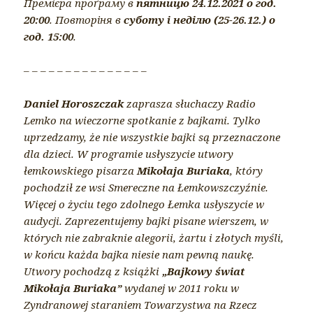
Премієра проґраму в
пятницю 24.12.2021 о год.
20:00
. Повторіня в
суботу і неділю (25-26.12.) о
год. 15:00
.
– – – – – – – – – – – – – – –
Daniel Horoszczak
zaprasza słuchaczy Radio
Lemko na wieczorne spotkanie z bajkami. Tylko
uprzedzamy, że nie wszystkie bajki są przeznaczone
dla dzieci. W programie usłyszycie utwory
łemkowskiego pisarza
Mikołaja Buriaka
, który
pochodził ze wsi Smereczne na Łemkowszczyźnie.
Więcej o życiu tego zdolnego Łemka usłyszycie w
audycji. Zaprezentujemy bajki pisane wierszem, w
których nie zabraknie alegorii, żartu i złotych myśli,
w końcu każda bajka niesie nam pewną naukę.
Utwory pochodzą z książki
„Bajkowy świat
Mikołaja Buriaka”
wydanej w 2011 roku w
Zyndranowej staraniem Towarzystwa na Rzecz