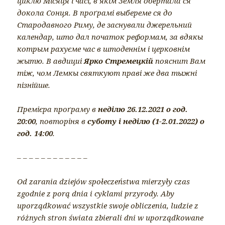
циклю Місяця і часі, в якім Земля обертала ся
докола Сонця. В проґрамі выбереме ся до
Стародавного Риму, де заснували джерельний
календар, што дал початок реформам, за вдякы
котрым рахуєме час в штоденнім і церковнім
жытю. В авдициі
Ярко Стремецкій
пояснит Вам
тіж, чом Лемкы святкуют праві же два тыжні
пізнійше.
Премієра проґраму в
неділю 26.12.2021 о год.
20:00
, повторіня в
суботу і неділю (1-2.01.2022) о
год. 14:00
.
– – – – – – – – – – – –
Od zarania dziejów społeczeństwa mierzyły czas
zgodnie z porą dnia i cyklami przyrody. Aby
uporządkować wszystkie swoje obliczenia, ludzie z
różnych stron świata zbierali dni w uporządkowane