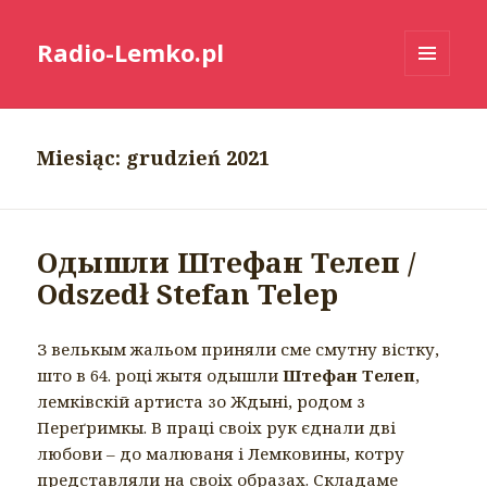
Radio-Lemko.pl
MENU
I
WIDGETY
Miesiąc:
grudzień 2021
Одышли Штефан Телеп /
Odszedł Stefan Telep
З велькым жальом приняли сме смутну вістку,
што в 64. році жытя одышли
Штефан Телеп
,
лемківскій артиста зо Ждыні, родом з
Переґримкы. В праці своіх рук єднали дві
любови – до малюваня і Лемковины, котру
представляли на своіх образах. Складаме