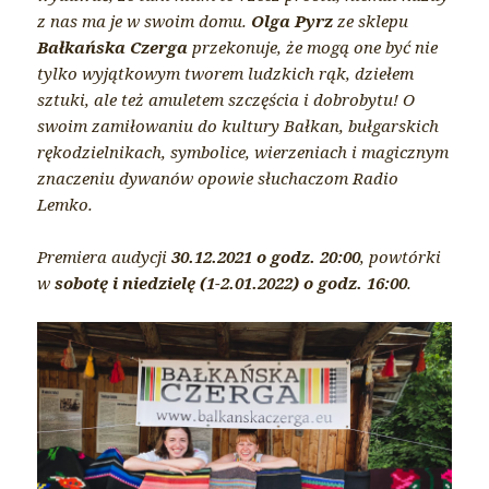
z nas ma je w swoim domu.
Olga Pyrz
ze sklepu
Bałkańska Czerga
przekonuje, że mogą one być nie
tylko wyjątkowym tworem ludzkich rąk, dziełem
sztuki, ale też amuletem szczęścia i dobrobytu! O
swoim zamiłowaniu do kultury Bałkan, bułgarskich
rękodzielnikach, symbolice, wierzeniach i magicznym
znaczeniu dywanów opowie słuchaczom Radio
Lemko.
Premiera audycji
30.12.2021 o godz. 20:00
, powtórki
w
sobotę i niedzielę (1-2.01.2022) o godz. 16:00
.