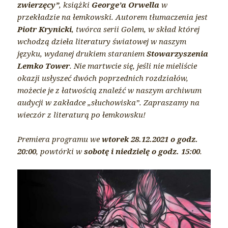
zwierzęcy”
, książki
George’a Orwella
w
przekładzie na łemkowski. Autorem tłumaczenia jest
Piotr Krynicki
, twórca serii Golem, w skład której
wchodzą dzieła literatury światowej w naszym
języku, wydanej drukiem staraniem
Stowarzyszenia
Lemko Tower
. Nie martwcie się, jeśli nie mieliście
okazji usłyszeć dwóch poprzednich rozdziałów,
możecie je z łatwością znaleźć w naszym archiwum
audycji w zakładce „słuchowiska”. Zapraszamy na
wieczór z literaturą po łemkowsku!
Premiera programu we
wtorek 28.12.2021 o godz.
20:00
, powtórki w
sobotę i niedzielę o godz. 15:00
.