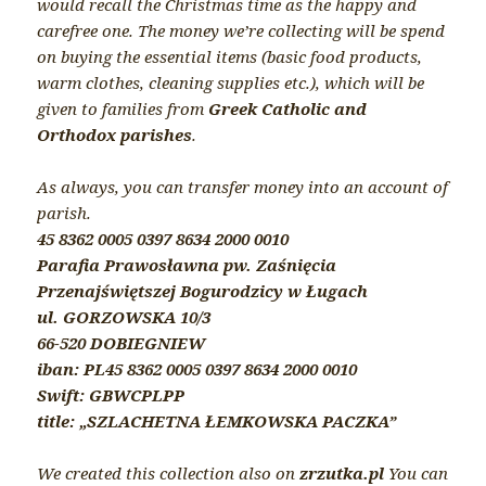
would recall the Christmas time as the happy and
carefree one. The money we’re collecting will be spend
on buying the essential items (basic food products,
warm clothes, cleaning supplies etc.), which will be
given to families from
Greek Catholic and
Orthodox parishes
.
As always, you can transfer money into an account of
parish.
45 8362 0005 0397 8634 2000 0010
Parafia Prawosławna pw. Zaśnięcia
Przenajświętszej Bogurodzicy w Ługach
ul. GORZOWSKA 10/3
66-520 DOBIEGNIEW
iban: PL45 8362 0005 0397 8634 2000 0010
Swift: GBWCPLPP
title: „SZLACHETNA ŁEMKOWSKA PACZKA”
We created this collection also on
zrzutka.pl
You can