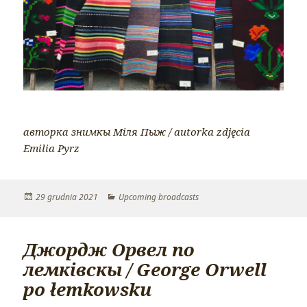
авторка знимкы Міля Пыж / autorka zdjęcia
Emilia Pyrz
Opublikowano
29 grudnia 2021
Kategorie
Upcoming broadcasts
Джордж Орвел по
лемківскы / George Orwell
po łemkowsku