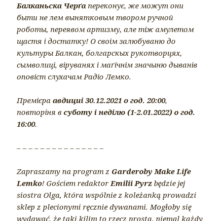
Балканьска Черґа
переконує, же можут они
быти не лем вынятковым твором ручной
роботы, переявом артизму, але тіж амулетом
щастя і достатку! О своім залюбуваню до
культуры Балкан, болгарскых рукотворцях,
сымволиці, віруванях і маґічнім значыню дыванів
оповіст слухачам Радіо Лемко.
Премієра
авдициі 30.12.2021 о год. 20:00
,
повторіня в
суботу і неділю (1-2.01.2022) о год.
16:00
.
– – – – – – – – – – – – – – –
Zapraszamy na program z
Garderoby Make Life
Lemko
! Gościem redaktor
Emilii Pyrz
będzie jej
siostra Olga, która wspólnie z koleżanką prowadzi
sklep z plecionymi ręcznie dywanami. Mogłoby się
wydawać, że taki kilim to rzecz prosta, niemal każdy