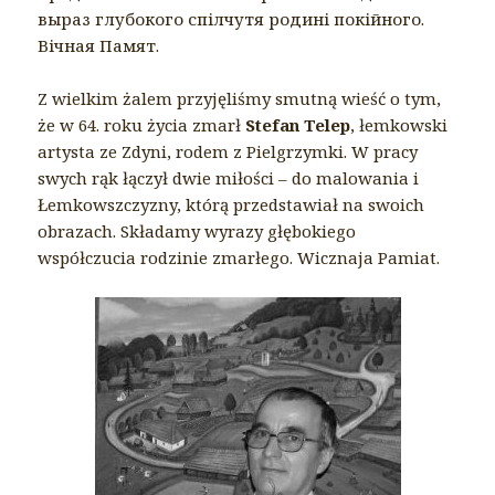
выраз глубокого спілчутя родині покійного.
Вічная Памят.
Z wielkim żalem przyjęliśmy smutną wieść o tym,
że w 64. roku życia zmarł
Stefan Telep
, łemkowski
artysta ze Zdyni, rodem z Pielgrzymki. W pracy
swych rąk łączył dwie miłości – do malowania i
Łemkowszczyzny, którą przedstawiał na swoich
obrazach. Składamy wyrazy głębokiego
współczucia rodzinie zmarłego. Wicznaja Pamiat.