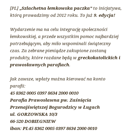
[PL]
„Szlachetna łemkowska paczka”
to inicjatywa,
którą prowadzimy od 2012 roku. To już
9. edycja!
Wydarzenie ma na celu integrację społeczności
łemkowskiej, a przede wszystkim pomoc najbardziej
potrzebującym, aby miło wspominali świąteczny
czas. Za zebrane pieniądze zakupione zostaną
produkty, które rozdane będą w
greckokatolickich i
prawosławnych parafiach
.
Jak zawsze, wpłaty można kierować na konto
parafii:
45 8362 0005 0397 8634 2000 0010
Parafia Prawosławna pw. Zaśnięcia
Przenajświętszej Bogurodzicy w Ługach
ul. GORZOWSKA 10/3
66-520 DOBIEGNIEW
iban: PL45 8362 0005 0397 8634 2000 0010