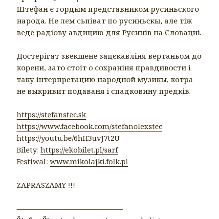
Штефан є гордым представником русиньского
народа. Не лем сьпіват по русиньскы, але тіж
веде радіову авдицию для Русинів на Словациі.
Достерігат звекшене зацєкавліня вертаньом до
корени, зато стоіт о сохраніня правдивости і
таку інтерпретацию народной музикы, котра
не выкривит подаваня і спадковину предків.
https://stefanstec.sk
https://www.facebook.com/stefanolexstec
https://youtu.be/6hH3uvJ7t2U
Bilety:
https://ekobilet.pl/sarf
Festiwal:
www.mikolajki.folk.pl
ZAPRASZAMY !!!
——————————————–