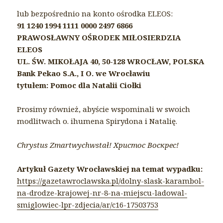
lub bezpośrednio na konto ośrodka ELEOS:
91 1240 1994 1111 0000 2497 6866
PRAWOSŁAWNY OŚRODEK MIŁOSIERDZIA
ELEOS
UL. ŚW. MIKOŁAJA 40, 50-128 WROCŁAW, POLSKA
Bank Pekao S.A., I O. we Wrocławiu
tytułem: Pomoc dla Natalii Ciołki
Prosimy również, abyście wspominali w swoich
modlitwach o. ihumena Spirydona i Natalię.
Chrystus Zmartwychwstał! Христос Воскрес!
Artykuł Gazety Wrocławskiej na temat wypadku:
https://gazetawroclawska.pl/dolny-slask-karambol-
na-drodze-krajowej-nr-8-na-miejscu-ladowal-
smiglowiec-lpr-zdjecia/ar/c16-17503753