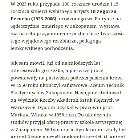
W 2023 roku przypada 100. rocznica urodzin i 15.
rocznica śmierci wybitnego artysty
Grzegorza
Pecucha (1923-2008)
, urodzonego we Florynce na
Sądecczyźnie, zmarłego w Zakopanem. Wystawa
ma na celu przypomnienie postaci oraz twórczości
tego wyjątkowego rzeźbiarza, pedagoga
łemkowskiego pochodzenia.
Jak sam mówił, już od najmłodszych lat
interesowała go rzeźba, a pierwsze prace
powstawały na pastwisku podczas pasienia krów.
W 1950 roku ukończył Państwowe Liceum Technik
Plastycznych w Zakopanem. Następnie studiował
na Wydziale Rzeźby Akademii Sztuk Pięknych w
Warszawie. Dyplom uzyskał w pracowni prof.
Mariana Wnuka w 1956 roku. Po ukończeniu
studiów przyjął ofertę pracy w szkole artystycznej
w Zakopanem. W tym czasie dyrektorem szkoły był
Antoni Kenar, a uczyli znakomici artyści, tj. Antoni