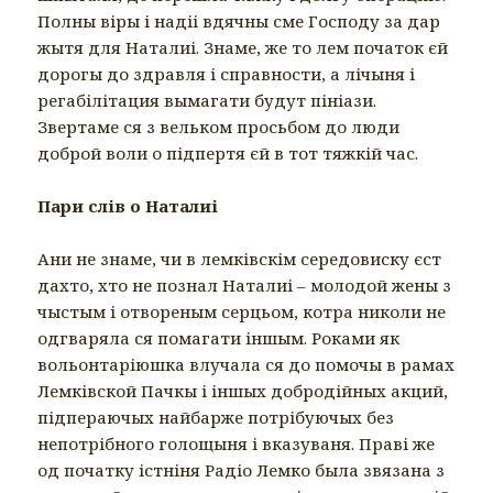
Полны віры і надіі вдячны сме Господу за дар
жытя для Наталиі. Знаме, же то лем початок єй
дорогы до здравля і справности, а лічыня і
регабілітация вымагати будут пініази.
Звертаме ся з вельком просьбом до люди
доброй воли о підпертя єй в тот тяжкій час.
Пари слів о Наталиі
Ани не знаме, чи в лемківскім середовиску єст
дахто, хто не познал Наталиі – молодой жены з
чыстым і отвореным серцьом, котра николи не
одгваряла ся помагати іншым. Роками як
вольонтаріюшка влучала ся до помочы в рамах
Лемківской Пачкы і іншых добродійных акций,
підпераючых найбарже потрібуючых без
непотрібного голощыня і вказуваня. Праві же
од початку істніня Радіо Лемко была звязана з