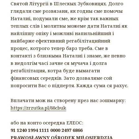
Святой Літургіі в Шлескых Зубковицях. Долго
глядали сме розвязаня, як годны сме помочы
Наталиі, подумали сме, же крім так важных
теплых слів і молитвы можеме дати Наталиі як
найліпшу опіку і можливі напильнійший і
найбарже ефективний регабілітацийний
процес, котрого тепер барз треба. Сме в
контакті з близкыма Наталиі і знаме, же певно
в недолгім часі зачне ся мучача і долга
регабілітация, котра буде вымагати
фінансовых середків. Зато дозваляме сой
попросити Вас о підпертя. Кажда сума ся рахує.
Вплачати мож на створену през нас зошмарку:
https://zrzutka.pl/88cbuk
або на конто осередка ЕЛЕОС:
91 1240 1994 1111 0000 2497 6866
PRAWOSŁAWNY OŚRODEK MIŁOSIERDZIA