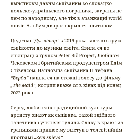
вынятковы давны сьпіванкы зо словацко-
польско-украіньского погранича, заграны не
лем по народному, але тіж в аранжациі world
music. Альбум двараз вкрыл ся плятином.
Цедечко
“Дує вітор”
з 2019 рока внесло струю
сьвіжости до музикы сьвіта. Явила ся во
спілпраці з ґрупом Peter Bič Project, Любіцом
Чековском і бритийскым продуцентром Едім
Стівенсом. Найновша сьпіванка Штефана
“Верба”
нашла ся на стежці голосу до фільму
„The Maid”
, котрий вкаже ся в кінах під конец
2022 рока.
Серед любителів традицийной культуры
артисту знают як сьпівака, такой здібного
танечника і учытеля гуляня. Славу в краю і за
границями принюс му выступ в телевізийнім
проґрамі
„Zem spieva”
.