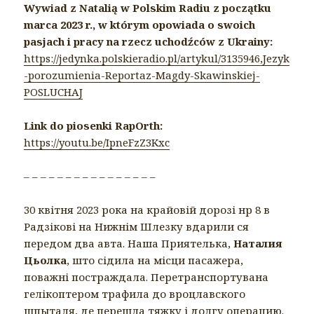
Wywiad z Natalią w Polskim Radiu z początku
marca 2023 r., w którym opowiada o swoich
pasjach i pracy na rzecz uchodźców z Ukrainy:
https://jedynka.polskieradio.pl/artykul/3135946,Jezyk
-porozumienia-Reportaz-Magdy-Skawinskiej-
POSLUCHAJ
Link do piosenki RapOrth:
https://youtu.be/IpneFzZ3Kxc
– – – – – – – – – – – – – – – –
30 квітня 2023 рока на крайовій дорозі нр 8 в
Радзікові на Нижнім Шлезку вдарили ся
передом два авта. Наша Приятелька,
Наталия
Цьолка
, што сідила на місци пасажера,
поважні постраждала. Перетранспортувана
гелікоптером трафила до вроцлавского
шпыталя, де перешла тяжку і долгу операцию.