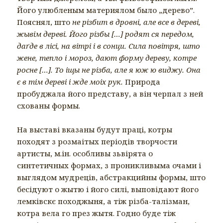
Його улюбленым материялом было „дерево”.
Пояснял, што
не різбит в дровні, але все в дереві,
жывім дереві. Його різбы […] родят ся передом,
даґде в лісі, на вітрі і в сонци. Сила повітря, што
жене, тепло і мороз, дают форму дереву, котре
росне […]. То іщы не різба, але я юж ю виджу. Она
є в тім дереві і жде моіх рук.
Природа
пробуджала його представу, а він черпал з ней
схованы формы.
На выставі вказаны будут праці, котры
походят з розмаітых періодів творчости
артисты, м.ін. особливы зьвірята о
синтетичных формах, з проникливыма очами і
выглядом мудреців, абстракцийны формы, што
бесідуют о жытю і його силі, выповідают його
лемківскє походжыня, а тіж різба-талізман,
котра вела го през жытя. Годно буде тіж