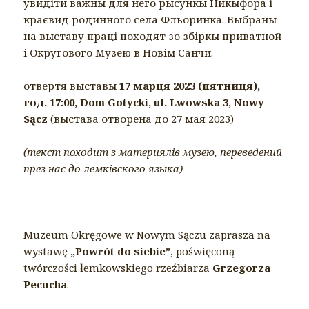
увидіти важны для него рысункы Никыфора і
краєвид родинного села Фльоринка. Выбраны
на выставу праці походят зо збіркы приватной
і Округового Музею в Новім Санчи.
отвертя выставы
17 марця 2023 (пятниця),
год. 17:00, Dom Gotycki, ul. Lwowska 3, Nowy
Sącz
(выстава отворена до 27 мая 2023)
(текст походит з материялів музею, переведений
през нас до лемківского языка)
– – – – – – – – – – – – –
Muzeum Okręgowe w Nowym Sączu zaprasza na
wystawę
„Powrót do siebie”
, poświęconą
twórczości łemkowskiego rzeźbiarza
Grzegorza
Pecucha
.