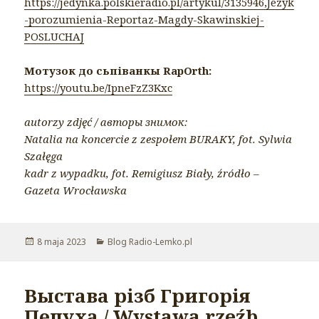
https://jedynka.polskieradio.pl/artykul/3135946,Jezyk
-porozumienia-Reportaz-Magdy-Skawinskiej-
POSLUCHAJ
Мотузок до сьпіванкы RapOrth:
https://youtu.be/IpneFzZ3Kxc
autorzy zdjęć / авторы знимок:
Natalia na koncercie z zespołem BURAKY, fot. Sylwia
Szałęga
kadr z wypadku, fot. Remigiusz Biały, źródło –
Gazeta Wrocławska
Opublikowano
8 maja 2023
Kategorie
Blog Radio-Lemko.pl
Выстава різб Григорія
Пецуха / Wystawa rzeźb