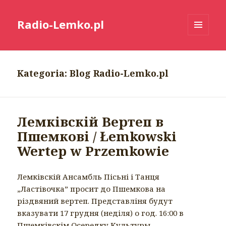
Radio-Lemko.pl
MENU
I
WIDGETY
Kategoria:
Blog Radio-Lemko.pl
Лемківскій Вертеп в
Пшемкові / Łemkowski
Wertep w Przemkowie
Лемківскій Ансамбль Пісьні і Танця
„Ластівочка” просит до Пшемкова на
різдвяний вертеп. Представліня будут
вказувати 17 грудня (неділя) о год. 16:00 в
Пшемківскім Осередку Культуры.