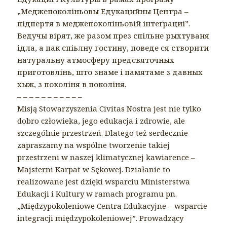
„Меджепоколіньовы Едукацийны Центра –
підпертя в меджепоколіньовій інтеґрациі”.
Ведучы вірят, же разом през спільне рыхтуваня
ідла, а пак спіьлну гостину, поведе ся створити
натуральну атмосферу предсвяточных
приготовлінь, што знаме і памятаме з давных
хыж, з поколіня в поколіня.
– – – – – – – – – – –
Misją Stowarzyszenia Civitas Nostra jest nie tylko
dobro człowieka, jego edukacja i zdrowie, ale
szczególnie przestrzeń. Dlatego też serdecznie
zapraszamy na wspólne tworzenie takiej
przestrzeni w naszej klimatycznej kawiarence –
Majsterni Karpat w Sękowej. Działanie to
realizowane jest dzięki wsparciu Ministerstwa
Edukacji i Kultury w ramach programu pn.
„Międzypokoleniowe Centra Edukacyjne – wsparcie
integracji międzypokoleniowej”. Prowadzący