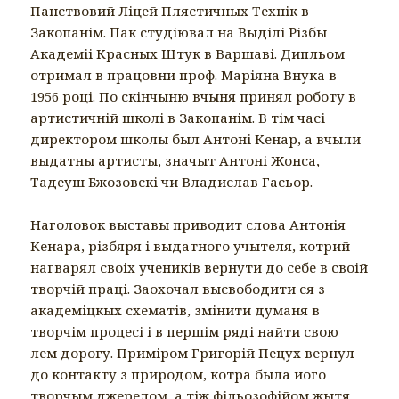
Панствовий Ліцей Плястичных Технік в
Закопанім. Пак студіювал на Выділі Різбы
Академіі Красных Штук в Варшаві. Дипльом
отримал в працовни проф. Маріяна Внука в
1956 році. По скінчыню вчыня принял роботу в
артистичній школі в Закопанім. В тім часі
директором школы был Антоні Кенар, а вчыли
выдатны артисты, значыт Антоні Жонса,
Тадеуш Бжозовскі чи Владислав Гасьор.
Наголовок выставы приводит слова Антонія
Кенара, різбяря і выдатного учытеля, котрий
нагварял своіх учеників вернути до себе в своій
творчій праці. Заохочал высвободити ся з
академіцкых схематів, змінити думаня в
творчім процесі і в першім ряді найти свою
лем дорогу. Приміром Григорій Пецух вернул
до контакту з природом, котра была його
творчым джерелом, а тіж фільозофійом жытя.