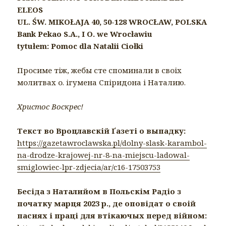
ELEOS
UL. ŚW. MIKOŁAJA 40, 50-128 WROCŁAW, POLSKA
Bank Pekao S.A., I O. we Wrocławiu
tytułem: Pomoc dla Natalii Ciołki
Просиме тіж, жебы сте споминали в своіх
молитвах о. ігумена Спіридона і Наталию.
Христос Воскрес!
Текст во Вроцлавскій Ґазеті о выпадку:
https://gazetawroclawska.pl/dolny-slask-karambol-
na-drodze-krajowej-nr-8-na-miejscu-ladowal-
smiglowiec-lpr-zdjecia/ar/c16-17503753
Бесіда з Наталийом в Польскім Радіо з
початку марця 2023 р., де оповідат о своій
пасиях і праці для втікаючых перед війном: