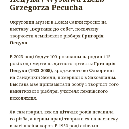
Grzegorza Pecucha
Округовий Музей в Новім Санчи просит на
выставу
„Вертаня до себе”
, посвячену
творчости лемківского різбяря
Григорія
Пецуха
.
В 2023 році будут 100. роковины народин і 15
років од смерти выдатного артисты
Григорія
Пецуха (1923-2008)
, вродженого во Фльоринці
на Сандецкій Земли, помершого в Закомпанім.
Выстава має припамятати особу і творчіст того
выняткового різбяря, учытеля лемківского
походжыня.
Як сам гварил, юж од дітячых років цєкавила
го різба, а першы праці творили ся на пасвиску
в часі пасіня коров. В 1950 році скінчыл