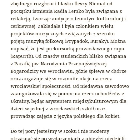
zbędnego rozgłosu i blasku fleszy. Niemal od
początku istnienia Radia Lemko była związana z
redakcją, tworząc audycje o tematyce kulturalnej i
cerkiewnej. Zakładała i była członkiem wielu
projektów muzycznych związanych z szeroko
pojętą muzyką folkową (Prypadok, Buraky). Można
napisać, że jest prekursorką prawosławnego rapu
(RapOrth). Od czasów studenckich blisko związana
z Parafią pw. Narodzenia Przenajświętszej
Bogarodzicy we Wrocławiu, gdzie śpiewa w chórze
oraz angażuje się w rozmaite akcje na rzecz
wrocławskiej społeczności. Od niedawna zawodowo
zaangażowała się w pomoc na rzecz uchodźców z
Ukrainy, będąc asystentem międzykulturowym dla
dzieci w jednej z wrocławskich szkół oraz
prowadząc zajęcia z języka polskiego dla kobiet.
Do tej pory jesteśmy w szoku i nie możemy
otrząsnąć się po wydarzeniach z ubiegłej niedzieli,