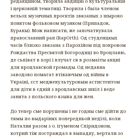
редакцийом, творила авдициі о культуральній
і церковній тематиці. Творила і была членом
вельох музичных проєктів звязаных з шыроко
понятом фольковом музиком (Припадок,
Буракы). Мож написати, же започаткувала
православний рап (RapOrth). Од студенцкых
часів близко звязана з Парохійом під покровом
Рождаства Пресвятой Богородиці во Вроцлавю,
де сьпіват в хорі і влучат ся в розмаіты акциі
для вроцлавской громады. Од недавна
заводово помагат втікаючым од війны в
Украіні, єст меджекультуровым астистентом
для діти в єдній з вроцлавскых шкіл і веде
занята з польского языка для жен.
До тепер сме порушены і не годны сме дійти до
тямы по выдарінях попередньой неділі, коли
Наталия разом з о. ігуменом Спіридоном,
котрий тіж постраждал в выпадку, вертали зо