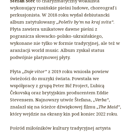
Štefan Štec
to charyzmatyczny wokalista
wykonujący rusińskie pieśni ludowe, choreograf i
perkusjonista. W 2018 roku wydał debiutancki
album zatytułowany
„Poleťiv by’m na kraj svita”
.
Płyta zawiera unikatowe dawne pieśni z
pogranicza słowacko-polsko-ukraińskiego,
wykonane nie tylko w formie tradycyjnej, ale też w
aranżacji world music. Album zyskał status
podwójnie platynowej płyty.
Płyta
„Duje vitor”
z 2019 roku wniosła powiew
świeżości do muzyki świata. Powstała we
współpracy z grupą Peter Bič Project, Ľubicą
Čekovską oraz brytyjskim producentem Eddie
Stevensem. Najnowszy utwór Štefana,
„Verba”
,
znalazł się na ścieżce dźwiękowej filmu
„The Maid”
,
który wejdzie na ekrany kin pod koniec 2022 roku.
Pośród miłośników kultury tradycyjnej artysta