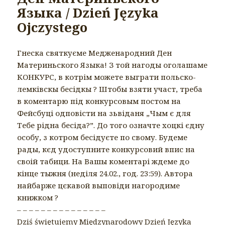
Языка / Dzień Języka
Ojczystego
Гнеска святкуєме Медженародний Ден
Материньского Языка! З той нагоды оголашаме
КОНКУРС, в котрім можете выграти польско-
лемківскы бесідкы ? Штобы взяти участ, треба
в коментарю під конкурсовым постом на
Фейсбуці одповісти на зьвіданя „Чым є для
Тебе рідна бесіда?”. До того означте хоцкі єдну
особу, з котром бесідуєте по свому. Будеме
рады, кєд удоступните конкурсовий впис на
своій табици. На Вашы коментарі ждеме до
кінце тыжня (неділя 24.02., год. 23:59). Автора
найбарже цєкавой выповіди нагородиме
книжком ?
– – – – – – – – – – – – – – –
Dziś świętujemy Międzynarodowy Dzień Języka