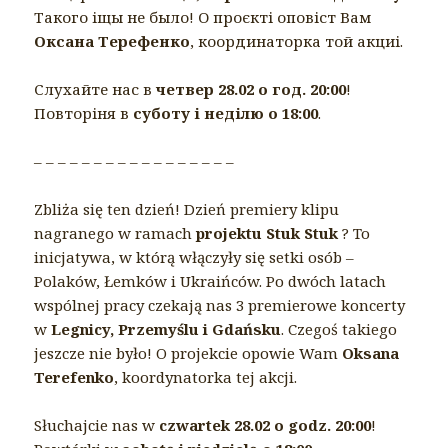
Такого іщы не было! О проєкті оповіст Вам
Оксана Терефенко
, координаторка той акциі.
Слухайте нас в
четвер 28.02 о год. 20:00
!
Повторіня в
суботу і неділю о 18:00
.
– – – – – – – – – – – – – – – – –
Zbliża się ten dzień! Dzień premiery klipu
nagranego w ramach
projektu Stuk Stuk
? To
inicjatywa, w którą włączyły się setki osób –
Polaków, Łemków i Ukraińców. Po dwóch latach
wspólnej pracy czekają nas 3 premierowe koncerty
w
Legnicy, Przemyślu i Gdańsku
. Czegoś takiego
jeszcze nie było! O projekcie opowie Wam
Oksana
Terefenko
, koordynatorka tej akcji.
Słuchajcie nas w
czwartek 28.02 o godz. 20:00
!