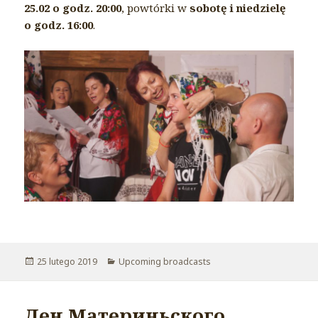
25.02 o godz. 20:00
, powtórki w
sobotę i niedzielę
o godz. 16:00
.
Opublikowano
25 lutego 2019
Kategorie
Upcoming broadcasts
Ден Материньского