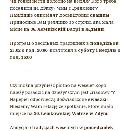
Чи годен нести полотно на весіля? Кого треба
посадити на діжку? Чым є „рядовий”?
Найліпше одповідят досьвідчены
свашкы
!
Приносиме Вам реляцию зо стрічы, яка мала
місце на
36. Лемківскій Ватрі в Ждыни
.
Проґрам о весільных традициях в
понедільок
25.02 о год. 20:00
, повторіня в
суботу і неділю о
год. 16:00
.
– – – – – – – – – –
Czy można przynieść płótno na wesele? Kogo
należy posadzić na dzieży? Czym jest „riadowyj”?
Najlepiej odpowiedzą doświadczone
swaszki
!
Niesiemy Wam relację ze spotkanie, które miało
miejsce na
36. Łemkowskiej Watrze w Zdyni
.
Audycja o tradycjach weselnych w
poniedziałek