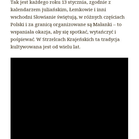
Tak jest każdego roku 13 stycznia, zgodnie z
kalendarzem juliańskim, Łemkowie i inni
wschodni Słowianie świętują, w różnych częściach
Polski i za granicą organizowane są Małanki – to
wspaniała okazja, aby się spotkać, wytańczyć i
pośpiewać. W Strzelcach Krajeńskich ta tradycja
kultywowana jest od wielu lat.