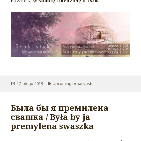
Powtórki w
sobotę i niedzielę o 18:00
.
Opublikowano
27 lutego 2019
Kategorie
Upcoming broadcasts
Была бы я премилена
свашка / Była by ja
premylena swaszka