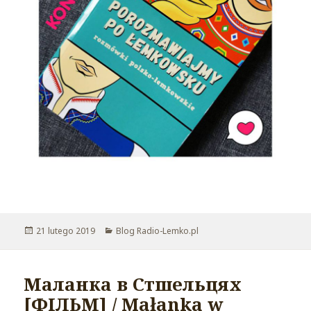
Opublikowano
21 lutego 2019
Kategorie
Blog Radio-Lemko.pl
Маланка в Стшельцях
[ФІЛЬМ] / Małanka w