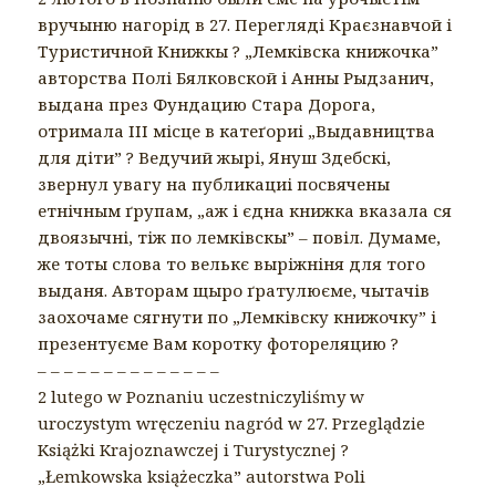
вручыню нагорід в 27. Перегляді Краєзнавчой і
Туристичной Книжкы
?
„Лемківска книжочка”
авторства Полі Бялковской і Анны Рыдзанич,
выдана през Фундацию Стара Дорога,
отримала ІІІ місце в катеґориі „Выдавництва
для діти”
?
Ведучий жырі, Януш Здебскі,
звернул увагу на публикациі посвячены
етнічным ґрупам, „аж і єдна книжка вказала ся
двоязычні, тіж по лемківскы” – повіл. Думаме,
же тоты слова то велькє выріжніня для того
выданя. Авторам щыро ґратулюєме, чытачів
заохочаме сягнути по „Лемківску книжочку” і
презентуєме Вам коротку фотореляцию
?
– – – – – – – – – – – – – –
2 lutego w Poznaniu uczestniczyliśmy w
uroczystym wręczeniu nagród w 27. Przeglądzie
Książki Krajoznawczej i Turystycznej
?
„Łemkowska książeczka” autorstwa
Poli