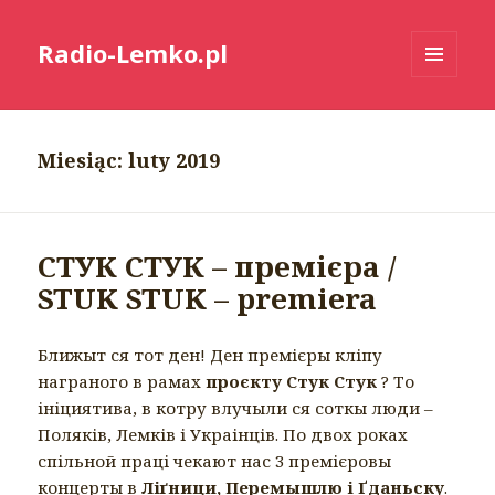
Radio-Lemko.pl
MENU
I
WIDGETY
Miesiąc:
luty 2019
СТУК СТУК – премієра /
STUK STUK – premiera
Ближыт ся тот ден! Ден премієры кліпу
награного в рамах
проєкту Стук Стук
? То
ініциятива, в котру влучыли ся соткы люди –
Поляків, Лемків і Украінців. По двох роках
спільной праці чекают нас 3 премієровы
концерты в
Ліґници, Перемышлю і Ґданьску
.