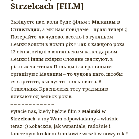
Strzelcach [FILM]
Зьвідуєте нас, коли буде фільм з
Маланкы в
Стшельцях
, а мы Вам повідаме – праві тепер! ;)
Позерайте, як чудово, весело і з гуляньом
Лемкы вошли в новий рік ? Так є каждого рока
13 січня, згідні з юлияньскым календарьом,
Лемкы і іншы східны Словяне святкуют, в
ріжных частинах Польщы і за границьом
орґанізуют Маланкы – то чудова наго, штобы
ся стрітити, выглуяти і посьпівати. В
Стшельцях Краєньскых тоту традыцию
плекают од вельох років.
– – – – – – – – – – – –
Pytacie nas, kiedy będzie film z
Małanki w
Strzelcach
, a my Wam odpowiadamy – właśnie
teraz! ;) Zobaczcie, jak wspaniale, radośnie i
tanecznym krokiem Łemkowie weszli w nowy rok ?