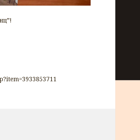
нц”!
.php?item=3933853711