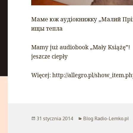
Маме юж аудіокнижку „Малий Прі
ищы тепла
Mamy już audiobook „Mały Książę”!
jeszcze ciepły
Więcej: http://allegro.pl/show_item
Opublikowano
31 stycznia 2014
Kategorie
Blog Radio-Lemko.pl