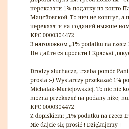
переказати 1% податку на конто П
Мацєйовской. То нич не коштує, а 
переказати на поданий ныжше ном
КРС 0000304472
З наголовком „1% podatku na rzecz 
Не дайте ся просити ! Красьнi дяку
Drodzy słuchacze, trzeba pomóc Pani 
prosta :-) Wystarczy przekazać 1% p
Michalak-Maciejowskiej. To nic nie k
można przekazać na podany niżej nu
КРС 0000304472
Z dopiskiem: „1% podatku na rzecz I
Nie dajcie się prosić ! Dziękujemy !