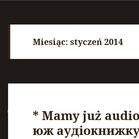
Miesiąc:
styczeń 2014
* Mamy już audi
юж аудіокнижку