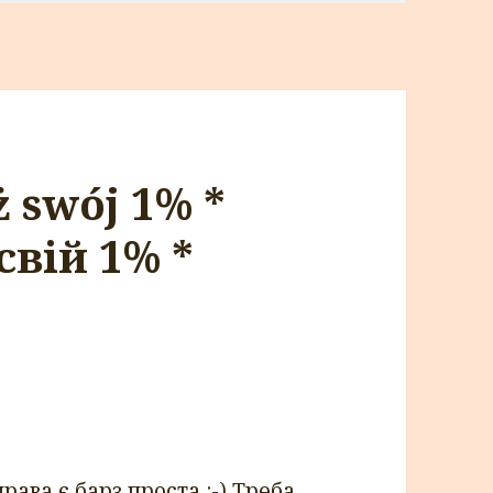
 swój 1% *
свiй 1% *
ава є барз проста :-) Треба