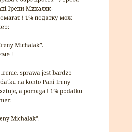
ані Ірени Миxаляк-
помагат ! 1% податку мож
ер:
Ireny Michalak”.
єме !
Irenie. Sprawa jest bardzo
odatku na konto Pani Ireny
osztuje, a pomaga ! 1% podatku
mer:
reny Michalak”.