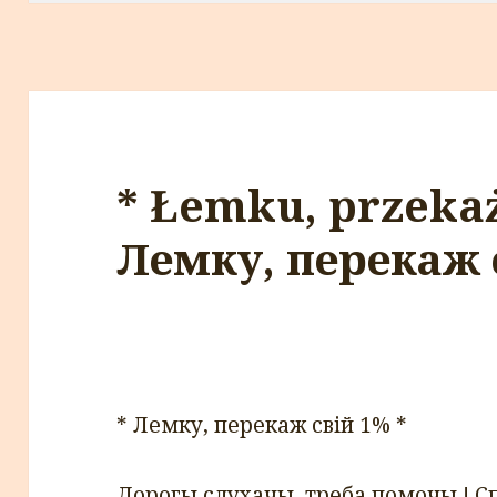
* Łemku, przekaż
Лемку, перекаж 
* Лемку, перекаж свiй 1% *
Дорогы слуxачы, треба помочы ! Спр