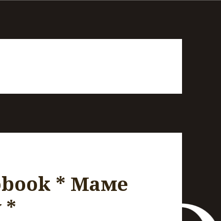
obook * Маме
 *