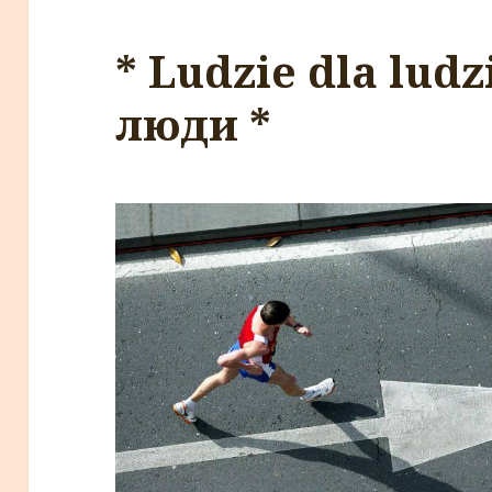
* Ludzie dla lud
люди *