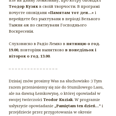
Теодор Кузяк
в своій творчости. В програмі
почуєте оповіданя
«Памятам тот ден…»
і
перейдете без рыхтуваня в періоді Велького
Тыжня аж по святкуваня Господнього
Воскресенія.
Слуховиско в Радіо Лемко в
пятницю о год.
19.00
, повторіня вынятково
в понедільок і
віторок о год. 13.00
.
– – – – – – – – – – – – – – – –
Dzisiaj znów prosimy Was na słuchowisko :) Tym
razem przeniesiemy się nie do Stumilowego Lasu,
ale na dawną Łemkowynę, o której opowiadał w
swojej twórczości
Teodor Kuziak
. W programie
usłyszycie opowiadanie
„Pamiętam ten dzień…”
i
przejdziecie przez przygotowania w okresie