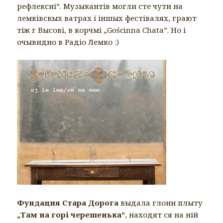
рефлексиі”. Музыкантів могли сте чути на
лемківскых ватрах і іншых фестівалях, грают
тіж г Высові, в корчмі „Gościnna Chata”. Но і
очывидно в Радіо Лемко :)
Фундация Стара Дорога
выдала глони плыту
„Там на горі черешенька”
, находят ся на ній