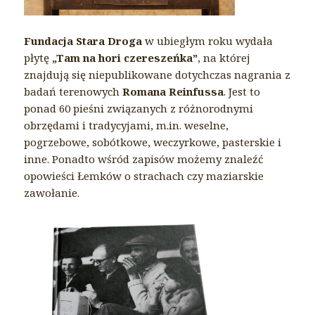
Fundacja Stara Droga
w ubiegłym roku wydała
płytę
„Tam na hori czereszeńka”
, na której
znajdują się niepublikowane dotychczas nagrania z
badań terenowych
Romana Reinfussa
. Jest to
ponad 60 pieśni związanych z różnorodnymi
obrzędami i tradycyjami, m.in. weselne,
pogrzebowe, sobótkowe, weczyrkowe, pasterskie i
inne. Ponadto wśród zapisów możemy znaleźć
opowieści Łemków o strachach czy maziarskie
zawołanie.