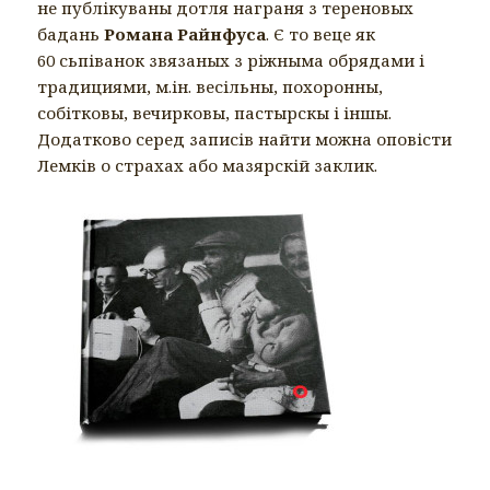
не публікуваны дотля награня з тереновых
бадань
Романа Райнфуса
. Є то веце як
60 сьпіванок звязаных з ріжныма обрядами і
традициями, м.ін. весільны, похоронны,
собітковы, вечирковы, пастырскы і іншы.
Додатково серед записів найти можна оповісти
Лемків о страхах або мазярскій заклик.