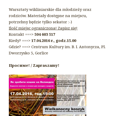
Warsztaty wikliniarskie dla młodzieży oraz
rodziców. Materiały dostępne na miejscu,
potrzebny będzie tylko sekator :-)
Ilość miejsc ograniczona! Zapisz się!
Kontakt ===>
504 603 517
Kiedy? ===>
17.04.2016 r., godz.15.00
Gdzie? ===> Centrum Kultury im. B. I. Antonycza, Pl.
Dworzysko 5, Gorlice
Просиме! / Zapraszamy!