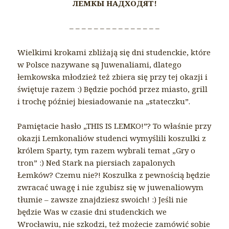
ЛЕМКЫ НАДХОДЯТ!
– – – – – – – – – – – – – – –
Wielkimi krokami zbliżają się dni studenckie, które
w Polsce nazywane są Juwenaliami, dlatego
łemkowska młodzież też zbiera się przy tej okazji i
świętuje razem :) Będzie pochód przez miasto, grill
i trochę później biesiadowanie na „stateczku”.
Pamiętacie hasło „THIS IS LEMKO!”? To właśnie przy
okazji Lemkonaliów studenci wymyślili koszulki z
królem Sparty, tym razem wybrali temat „Gry o
tron” :) Ned Stark na piersiach zapalonych
Łemków? Czemu nie?! Koszulka z pewnością będzie
zwracać uwagę i nie zgubisz się w juwenaliowym
tłumie – zawsze znajdziesz swoich! :) Jeśli nie
będzie Was w czasie dni studenckich we
Wrocławiu, nie szkodzi, też możecie zamówić sobie