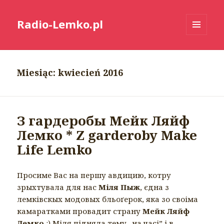
Radio-Lemko.pl
MENU
I
WIDGETY
Miesiąc:
kwiecień 2016
З гардеробы Мейк Ляйф
Лемко * Z garderoby Make
Life Lemko
Просиме Вас на першу авдицию, котру
зрыхтувала для нас
Міля Пыж
, єдна з
лемківскых модовых бльоґерок, яка зо своіма
камаратками провадит страну
Мейк Ляйф
Лемко
:) Міля підняла тему „на часі” і в