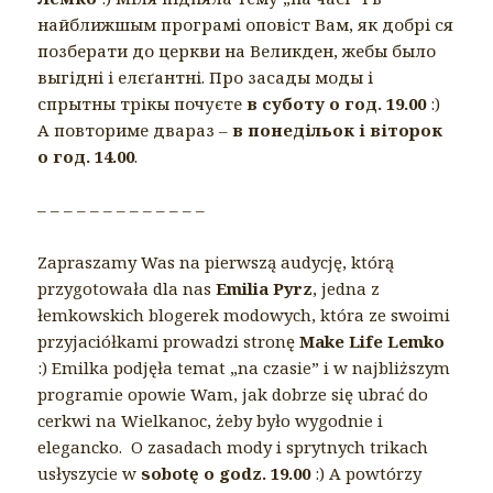
найближшым програмі оповіст Вам, як добрі ся
позберати до церкви на Великден, жебы было
выгідні і елєґантні. Про засады моды і
спрытны трікы почуєте
в суботу о год. 19.00
:)
А повториме двараз –
в понедільок і віторок
о год. 14.00
.
– – – – – – – – – – – – –
Zapraszamy Was na pierwszą audycję, którą
przygotowała dla nas
Emilia Pyrz
, jedna z
łemkowskich blogerek modowych, która ze swoimi
przyjaciółkami prowadzi stronę
Make Life Lemko
:) Emilka podjęła temat „na czasie” i w najbliższym
programie opowie Wam, jak dobrze się ubrać do
cerkwi na Wielkanoc, żeby było wygodnie i
elegancko. O zasadach mody i sprytnych trikach
usłyszycie w
sobotę o godz. 19.00
:) A powtórzy