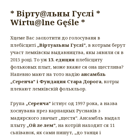
* Вірту@льны Гуслі *
Wirtu@lne Gęśle *
Хцеме Вас заохотити до голосуваня в
плебісциті
„Віртуальны Гуслі”
, в котрым берут
участ лемківскы выдавництва, якы зявили ся в
2015 році. То уж
13. едиция
плебісциту
фольковых плыт, може вкаже ся она щестлива?
Напевно мают на тото надію
ансамбль
„Серенча” і Фундация Стара Дорога
, котры
плекают лемківскій фолькльор.
Група
„Серенча”
істнує од 1997 рока, а назва
хоснувана през карпацкых Руснаків з
мадярского значыт „щестя”. Ансамбль выдал
плыту
„Ой ле лем”
, на котрій находит ся 11
сьпіванок, як сами пишут, „до танця і