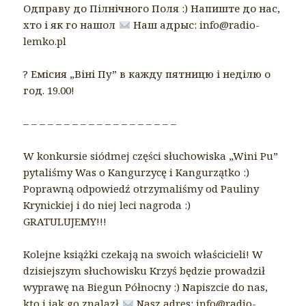
Одправу до Пілнічного Поля :) Напиште до нас,
хто і як го нашол
Наш адрыс: info@radio-
lemko.pl
? Емісия „Віні Пу” в кажду пятницю і неділю о
год. 19.00!
– – – – – – – – – – – – – – – – – – –
W konkursie siódmej części słuchowiska „Wini Pu”
pytaliśmy Was o Kangurzycę i Kangurzątko :)
Poprawną odpowiedź otrzymaliśmy od Pauliny
Krynickiej i do niej leci nagroda :)
GRATULUJEMY!!!
Kolejne książki czekają na swoich właścicieli! W
dzisiejszym słuchowisku Krzyś będzie prowadził
wyprawę na Biegun Północny :) Napiszcie do nas,
kto i jak go znalazł
Nasz adres: info@radio-