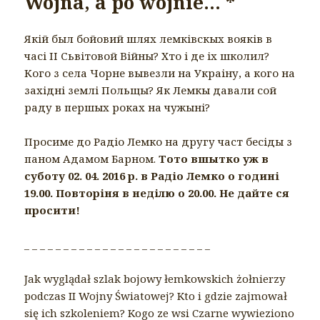
Wojna, a po wojnie… *
Якій был бойовий шлях лемківскых вояків в
часі ІІ Сьвітовой Війны? Хто і де іх школил?
Кого з села Чорне вывезли на Украіну, а кого на
західні землі Польщы? Як Лемкы давали сой
раду в першых роках на чужыні?
Просиме до Радіо Лемко на другу част бесіды з
паном Адамом Барном.
Тото вшытко уж в
суботу 02. 04. 2016 р. в Радіо Лемко о годині
19.00. Повторіня в неділю о 20.00. Не дайте ся
просити!
_ _ _ _ _ _ _ _ _ _ _ _ _ _ _ _ _ _ _ _ _ _ _ _
Jak wyglądał szlak bojowy łemkowskich żołnierzy
podczas II Wojny Światowej? Kto i gdzie zajmował
się ich szkoleniem? Kogo ze wsi Czarne wywieziono