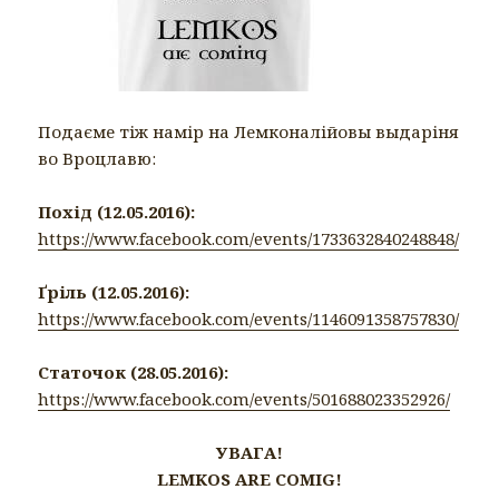
Подаєме тіж намір на Лемконалійовы выдаріня
во Вроцлавю:
Похід (12.05.2016):
https://www.facebook.com/
events/1733632840248848/
Ґріль (12.05.2016):
https://www.facebook.com/
events/1146091358757830/
Статочок (28.05.2016):
https://www.facebook.com/
events/501688023352926/
УВАГА!
LEMKOS ARE COMIG!