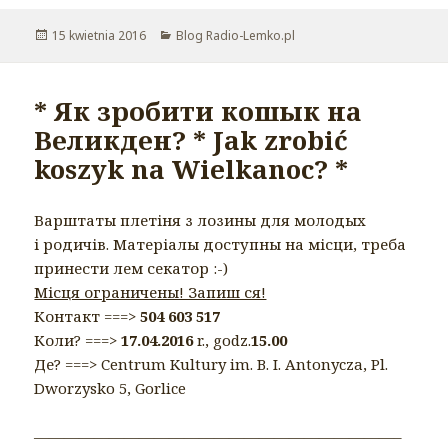
Opublikowano
15 kwietnia 2016
Kategorie
Blog Radio-Lemko.pl
* Як зробити кошык на
Великден? * Jak zrobić
koszyk na Wielkanoc? *
Варштаты плетіня з лозины для молодых
і родичів. Матеріалы доступны на місци, треба
принести лем секатор :-)
Місця ограничены! Запиш ся!
Контакт ===>
504 603 517
Коли? ===>
17.04.2016
r., godz.
15.00
Де? ===> Centrum Kultury im. B. I. Antonycza, Pl.
Dworzysko 5, Gorlice
————————————————————————–