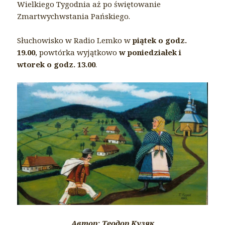
Wielkiego Tygodnia aż po świętowanie
Zmartwychwstania Pańskiego.
Słuchowisko w Radio Lemko w
piątek o godz.
19.00
, powtórka wyjątkowo
w poniedziałek i
wtorek o godz. 13.00
.
Автор: Теодор Кузяк