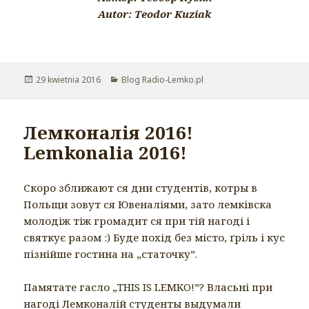
Autor: Teodor Kuziak
Opublikowano
29 kwietnia 2016
Kategorie
Blog Radio-Lemko.pl
Лемконалія 2016!
Lemkonalia 2016!
Скоро зближают ся дни студентів, котры в
Польщи зовут ся Ювеналіями, зато лемківска
молодіж тіж громадит ся при тій нагоді і
святкує разом :) Буде похід без місто, ґріль і кус
пізнійше гостина на „статочку”.
Памятате гасло „THIS IS LEMKO!”? Власьні при
нагоді Лемконалій студенты выдумали