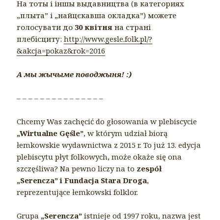
На тоты і іншы выдавництва (в категориях
„плыта” і „найцєкавша окладка”) можете
голосувати до
30 квітня
на страні
плебісциту:
http://www.gesle.folk.pl/?
&akcja=pokaz&rok=2016
А мы жычыме поводжыня! :)
– – – – – – – – – – – – – – –
Chcemy Was zachęcić do głosowania w plebiscycie
„Wirtualne Gęśle”
, w którym udział biorą
łemkowskie wydawnictwa z 2015 r. To już 13. edycja
plebiscytu płyt folkowych, może okaże się ona
szczęśliwa? Na pewno liczy na to
zespół
„Serencza” i Fundacja Stara Droga
,
reprezentujące łemkowski folklor.
Grupa
„Serencza”
istnieje od 1997 roku, nazwa jest