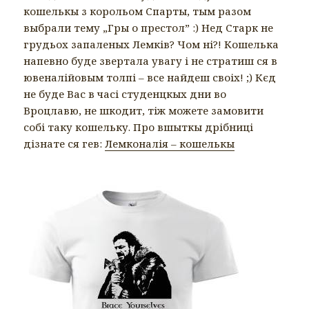
кошелькы з корольом Спарты, тым разом
выбрали тему „Гры о престол” :) Нед Старк не
грудьох запаленых Лемків? Чом ні?! Кошелька
напевно буде звертала увагу і не стратиш ся в
ювеналійовым толпі – все найдеш своіх! ;) Кєд
не буде Вас в часі студенцкых дни во
Вроцлавю, не шкодит, тіж можете замовити
собі таку кошельку. Про вшыткы дрібниці
дізнате ся гев:
Лемконалія – кошелькы