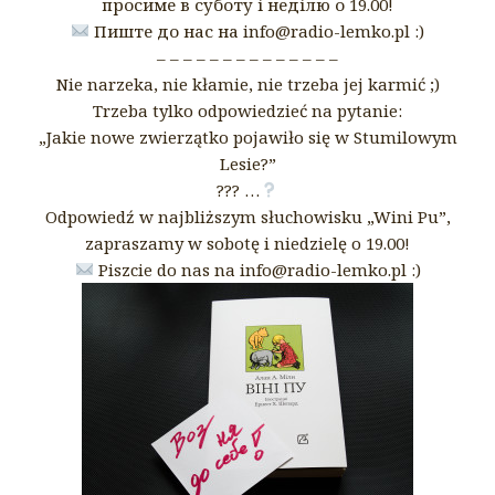
просиме в суботу і неділю о 19.00!
Пиште до нас на info@radio-lemko.pl :)
– – – – – – – – – – – – – –
Nie narzeka, nie kłamie, nie trzeba jej karmić ;)
Trzeba tylko odpowiedzieć na pytanie:
„Jakie nowe zwierzątko pojawiło się w Stumilowym
Lesie?”
??? …
Odpowiedź w najbliższym słuchowisku „Wini Pu”,
zapraszamy w sobotę i niedzielę o 19.00!
Piszcie do nas na info@radio-lemko.pl :)