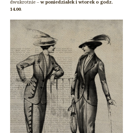
dwukrotnie –
w poniedziałek i wtorek o godz.
14.00
.