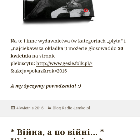
Na te i inne wydawnictwa (w kategoriach „płyta” i
„najciekawsza okładka”) możecie głosować do
30
kwietnia
na stronie
plebiscytu:
http://www.gesle.folk.pl/?
&akcja=pokaz&rok=2016
A my życzymy powodzenia! :)
Opublikowano
4 kwietnia 2016
Kategorie
Blog Radio-Lemko.pl
* Війна, а по війні… *