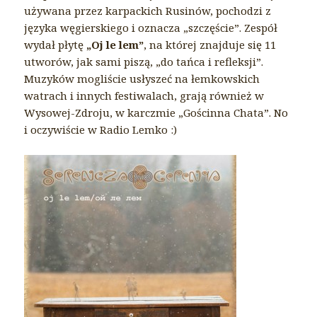
używana przez karpackich Rusinów, pochodzi z
języka węgierskiego i oznacza „szczęście”. Zespół
wydał płytę
„Oj le lem”
, na której znajduje się 11
utworów, jak sami piszą, „do tańca i refleksji”.
Muzyków mogliście usłyszeć na łemkowskich
watrach i innych festiwalach, grają również w
Wysowej-Zdroju, w karczmie „Gościnna Chata”. No
i oczywiście w Radio Lemko :)