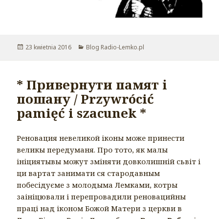
Opublikowano
23 kwietnia 2016
Kategorie
Blog Radio-Lemko.pl
* Привернути памят і
пошану / Przywrócić
pamięć i szacunek *
Реновация невеликой іконы може принести
великы передуманя. Про тото, як малы
ініциятывы можут зміняти довколишній сьвіт і
ци вартат занимати ся стародавным
побесідуєме з молодыма Лемками, котры
заініцювали і перепровадили реновацийны
праці над іконом Божой Матери з церкви в