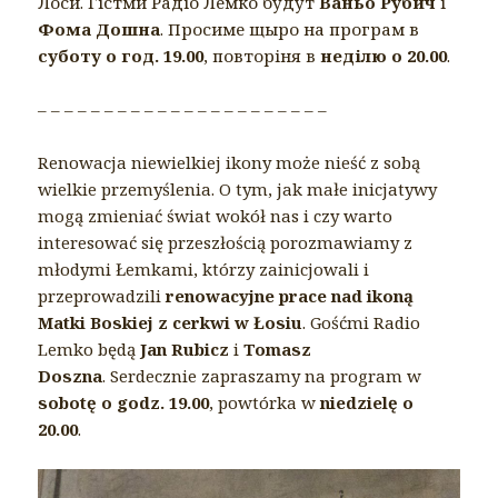
Лоси. Гістми Радіо Лемко будут
Ваньо Рубич
і
Фома Дошна
. Просиме щыро на програм в
суботу о год. 19.00
, повторіня в
неділю о 20.00
.
– – – – – – – – – – – – – – – – – – – – – –
Renowacja niewielkiej ikony może nieść z sobą
wielkie przemyślenia. O tym, jak małe inicjatywy
mogą zmieniać świat wokół nas i czy warto
interesować się przeszłością porozmawiamy z
młodymi Łemkami, którzy zainicjowali i
przeprowadzili
renowacyjne prace nad ikoną
Matki Boskiej z cerkwi w Łosiu
. Gośćmi Radio
Lemko będą
Jan Rubicz
i
Tomasz
Doszna
. Serdecznie zapraszamy na program w
sobotę o godz. 19.00
, powtórka w
niedzielę o
20.00
.