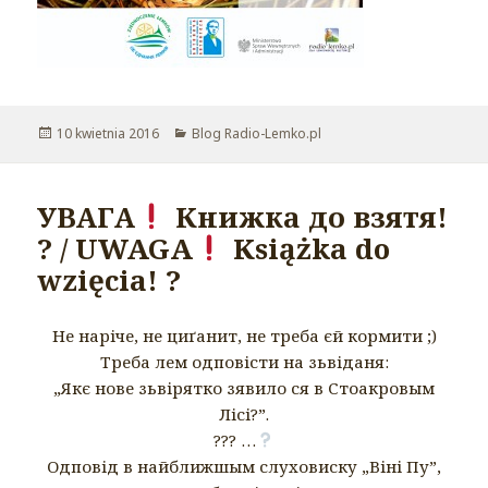
Opublikowano
10 kwietnia 2016
Kategorie
Blog Radio-Lemko.pl
УВАГА
Книжка до взятя!
? / UWAGA
Książka do
wzięcia! ?
Не наріче, не циґанит, не треба єй кормити ;)
Треба лем одповісти на зьвіданя:
„Якє нове зьвірятко зявило ся в Стоакровым
Лісі?”.
??? …
Одповід в найближшым слуховиску „Віні Пу”,