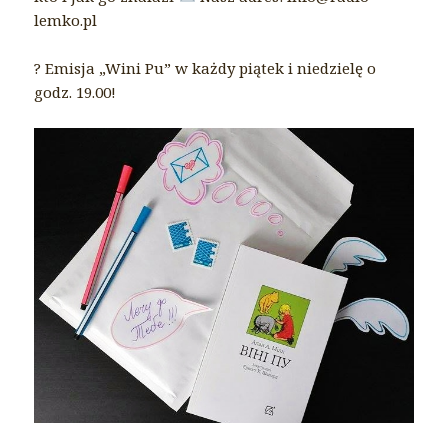
lemko.pl
? Emisja „Wini Pu” w każdy piątek i niedzielę o
godz. 19.00!