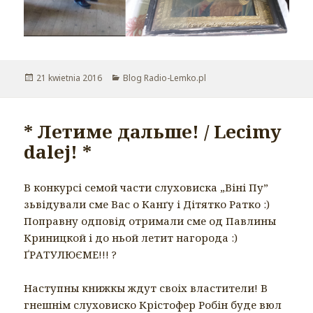
Opublikowano
21 kwietnia 2016
Kategorie
Blog Radio-Lemko.pl
* Летиме дальше! / Lecimy
dalej! *
В конкурсі семой части слуховиска „Віні Пу”
зьвідували сме Вас о Канґу і Дітятко Ратко :)
Поправну одповід отримали сме од Павлины
Криницкой і до ньой летит нагорода :)
ҐРАТУЛЮЄМЕ!!! ?
Наступны книжкы ждут своіх властители! В
гнешнім слуховиско Крістофер Робін буде вюл