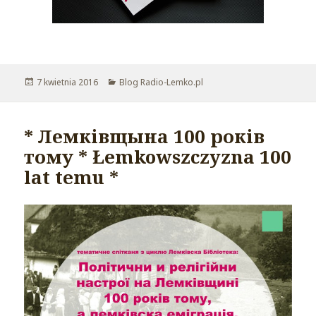
Opublikowano
7 kwietnia 2016
Kategorie
Blog Radio-Lemko.pl
* Лемківщына 100 років
тому * Łemkowszczyzna 100
lat temu *