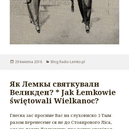
Opublikowano
29 kwietnia 2016
Kategorie
Blog Radio-Lemko.pl
Як Лемкы святкували
Великден? * Jak Łemkowie
świętowali Wielkanoc?
Гнеска зас просиме Вас на слуховиско :) Тым
разом перенесеме ся не до Стоакрового Ліса,
але на давну Лемковину, про котру оповідал