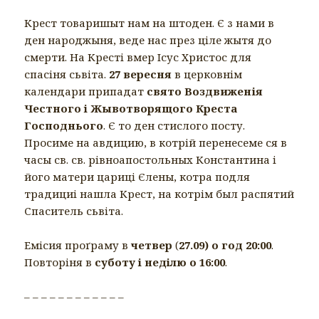
Крест товаришыт нам на штоден. Є з нами в
ден народжыня, веде нас през цiле жытя до
смерти. На Крестi вмер Iсус Христос для
спасiня сьвiта.
27 вересня
в церковнiм
календари припадат
свято Воздвиженія
Честного i Жывотворящoго Креста
Господнього
. Є то ден стислого посту.
Просиме на авдицию, в котрiй перенесеме ся в
часы св. св. рiвноапостольных Константина i
його матери царицi Єлены, котра подля
традициi нашла Крест, на котрiм был распятий
Спаситель сьвiта.
Емiсия проґраму в
четвер
(
27.09) о год 20:00
.
Повторiня в
суботу i недiлю о 16:00
.
– – – – – – – – – – – –