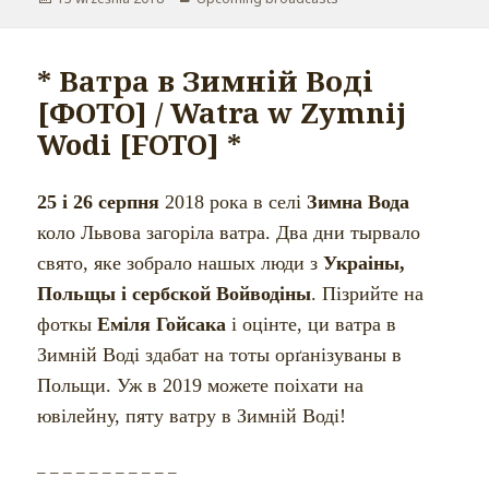
* Ватра в Зимній Воді
[ФОТО] / Watra w Zymnij
Wodi [FOTO] *
25 і 26 серпня
2018 рока в селі
Зимна Вода
коло Львова загоріла ватра. Два дни т
ы
рвало
свято, яке зобрало наш
ы
х люди з
Украін
ы
,
Польщы і сербской Войводін
ы
. Пізрийте на
фотк
ы
Еміля Гойсака
і оцінте, ци ватра в
Зимній Воді здабат на тот
ы
орґанізуваны в
Польщи. Уж в 2019 можете поіхати на
ювілейну, пяту ватру в Зимній Воді!
– – – – – – – – – – –