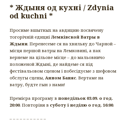
* Ждыня од кухні / Zdynia
od kuchni *
Просиме вшыткых на авдицию посвячену
тогорічній едициі
Лемківской Ватры в
Ждыни
. Перенесеме ся на хвильку до Чарной –
місця першой ватры на Лемковині, а пак
вернеме на цільове місце – до мальовничо
положеной Ждыні, де найдеме ся під
фестівальовом сценом і побесідуєме з шефовом
обслугы сцены,
Анном Баняс
. Вертаме на
ватру, будте гын з нами!
Премієра проґраму в
понедільок 03.09. о год.
20:00
. Повторіня в
суботу і неділю о год. 16:00
.
– – – – – – – – – – –