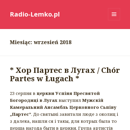
Radio-Lemko.pl
MENU
I
WIDGETY
Miesiąc:
wrzesień 2018
* Хор Партес в Лугах / Chór
Partes w Ługach *
23 серпня в
церкви Успіня Пресвятой
Богородиці в Лугах
выступил
Мужскій
Камеральний Ансамбль Церковного Сьпіву
„Партес”
. До святыні завитали люде з околиц і
з далека, нашли ся і такы, для котрых была то
перша нагода быти в церкви. Група артистів