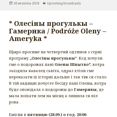
Opublikowano
30 września 2018
Kategorie
Upcoming broadcasts
* Олесіны прогулькы –
Гамерика / Podróże Oleny –
Ameryka *
Щыро просиме на четвертий одтинок з сериі
проґраму
„Олесіны прогулькы”
. Кєд почули
сме о подорожах пані
Олены Шпытко
*, котра
зъіздила кавалец сьвіта, одраз хтіли сме
переказати іх істориі дальше і так тіж ся стало.
В тій авдициі почуєте бесіду пані Олены, котра
буде оповідала о подорожы до
Гамерикы,
де
мала поіхати лем на місяц а лишила ся піл
рока .
Емісия в
пятницю (28.09.) о год. 20:00
.