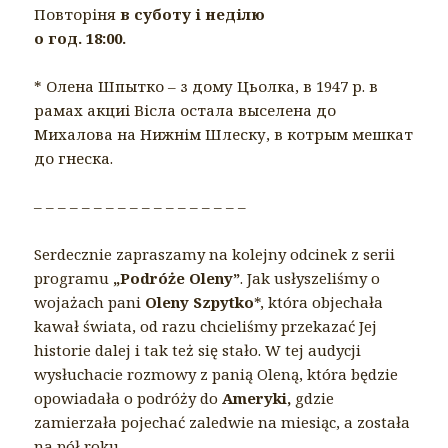
Повторіня
в суботу і неділю
о год. 18:00.
* Олена Шпытко – з дому Цьолка, в 1947 р. в
рамах акциі Вісла остала выселена до
Михалова на Нижнім Шлеску, в котрым мешкат
до гнеска.
– – – – – – – – – – – – – – – – – –
Serdecznie zapraszamy na kolejny odcinek z serii
programu
„Podróże Oleny”
. Jak usłyszeliśmy o
wojażach pani
Oleny Szpytko
*, która objechała
kawał świata, od razu chcieliśmy przekazać Jej
historie dalej i tak też się stało. W tej audycji
wysłuchacie rozmowy z panią Oleną, która będzie
opowiadała o podróży do
Ameryki,
gdzie
zamierzała pojechać zaledwie na miesiąc, a została
na pół roku.