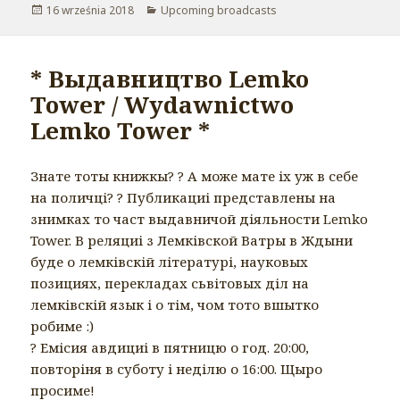
Opublikowano
16 września 2018
Kategorie
Upcoming broadcasts
* Выдавництво Lemko
Tower / Wydawnictwo
Lemko Tower *
Знате тоты книжкы?
?
А може мате іх уж в себе
на поличці?
?
Публикациі представлены на
знимках то част выдавничой діяльности Lemko
Tower. В реляциі з Лемківской Ватры в Ждыни
буде о лемківскій літературі, науковых
позициях, перекладах сьвітовых діл на
лемківскій язык і о тім, чом тото вшытко
робиме :)
?
Емісия авдициі в пятницю о год. 20:00,
повторіня в суботу і неділю о 16:00. Щыро
просиме!