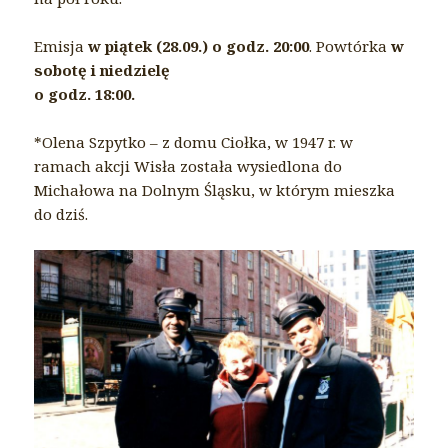
Emisja
w piątek (28.09.) o godz. 20:00
. Powtórka
w
sobotę i niedzielę
o godz. 18:00.
*Olena Szpytko – z domu Ciołka, w 1947 r. w
ramach akcji Wisła została wysiedlona do
Michałowa na Dolnym Śląsku, w którym mieszka
do dziś.