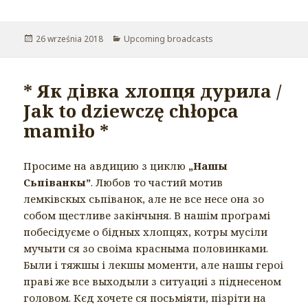
Opublikowano
26 września 2018
Kategorie
Upcoming broadcasts
* Як дівка хлопця дурила /
Jak to dziewczę chłopca
mamiło *
Просиме на авдицию з циклю
„Нашы
Сьпіванкы”
. Любов то частий мотив
лемківскых сьпіванок, але не все несе она зо
собом щестливе закінчыня. В нашім проґрамі
побесідуєме о бідных хлопцях, котры мусіли
мучыти ся зо своіма красныма половинками.
Были і тяжшы і лекшы моменти, але нашы героі
праві же все выходыли з ситуациі з піднесеном
головом. Кєд хочете ся посьміяти, пізріти на