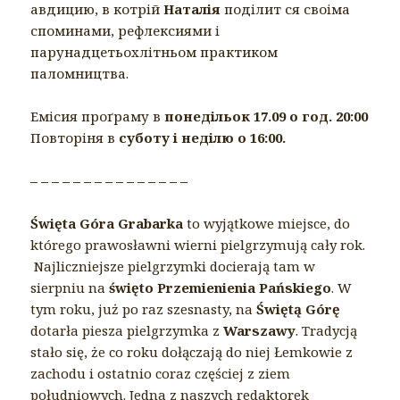
авдицию, в котрiй
Наталiя
подiлит ся своiма
споминами, рефлексиями i
парунадцетьохлiтньом практиком
паломництва.
Емiсия проґраму в
понедiльок
17.09
о год. 20:00
Повторiня в
суботу i недiлю о 16:00.
– – – – – – – – – – – – – – –
Święta Góra Grabarka
to wyjątkowe miejsce, do
którego prawosławni wierni pielgrzymują cały rok.
Najliczniejsze pielgrzymki docierają tam w
sierpniu na
święto Przemienienia Pańskiego
. W
tym roku, już po raz szesnasty, na
Świętą Górę
dotarła piesza pielgrzymka z
Warszawy
. Tradycją
stało się, że co roku dołączają do niej Łemkowie z
zachodu i ostatnio coraz częściej z ziem
południowych. Jedna z naszych redaktorek