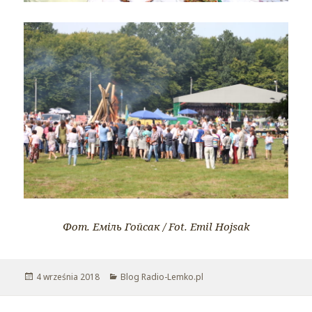
Фот. Еміль Гойсак / Fot. Emil Hojsak
Opublikowano
4 września 2018
Kategorie
Blog Radio-Lemko.pl