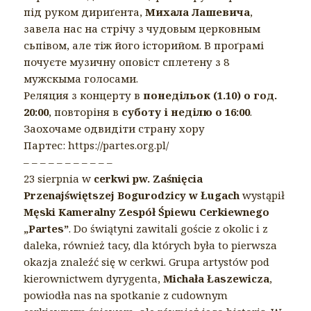
під руком дириґента,
Михала Лашевича
,
завела нас на стрічу з чудовым церковным
сьпівом, але тіж його історийом. В проґрамі
почуєте музичну оповіст сплетену з 8
мужскыма голосами.
Реляция з концерту в
понедільок (1.10) о год.
20:00
, повторіня в
суботу і неділю о 16:00
.
Заохочаме одвидіти страну хору
Партес: https://partes.org.pl/
– – – – – – – – – – –
23 sierpnia w
cerkwi pw. Zaśnięcia
Przenajświętszej Bogurodzicy w Ługach
wystąpił
Męski Kameralny Zespół Śpiewu Cerkiewnego
„Partes”
. Do świątyni zawitali goście z okolic i z
daleka, również tacy, dla których była to pierwsza
okazja znaleźć się w cerkwi. Grupa artystów pod
kierownictwem dyrygenta,
Michała Łaszewicza
,
powiodła nas na spotkanie z cudownym