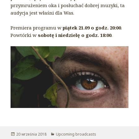
przymrużeniem oka i posłuchać dobrej muzyki, ta
audycja jest właśni dla Was.
Premiera programu w
piątek 21.09 o godz. 20:00
.
Powtórki w
sobotę i niedzielę o godz. 18:00
.
Opublikowano
20 września 2018
Kategorie
Upcoming broadcasts