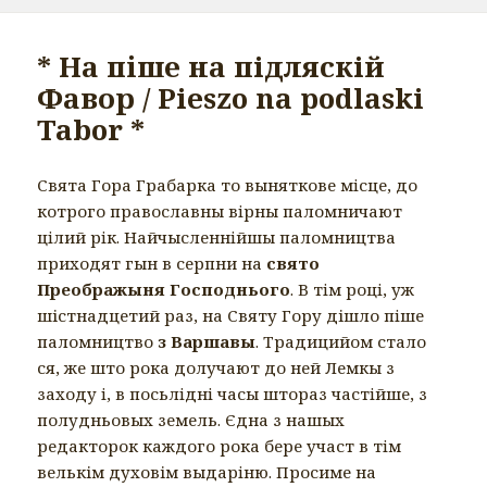
* На піше на пiдляскiй
Фавор / Pieszo na podlaski
Tabor *
Свята Гора Грабарка то выняткове мiсце, до
котрого православны вiрны паломничают
цiлий рiк. Найчысленнiйшы паломництва
приходят гын в серпни на
свято
Преображыня Господнього
. В тiм роцi, уж
шістнадцетий раз, на Святу Гору дішло пiше
паломництво
з Варшавы
. Традицийом стало
ся, же што рока долучают до ней Лемкы з
заходу i, в посьлiднi часы штораз частiйше, з
полудньовых земель. Єдна з нашых
редакторок каждого рока бере участ в тiм
велькім духовім выдарiню. Просиме на