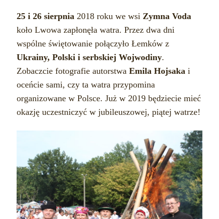
25 i 26 sierpnia
2018 roku we wsi
Zymna Voda
koło Lwowa zapłonęła watra. Przez dwa dni
wspólne świętowanie połączyło Łemków z
Ukrainy, Polski i serbskiej Wojwodiny
.
Zobaczcie fotografie autorstwa
Emila Hojsaka
i
oceńcie sami, czy ta watra przypomina
organizowane w Polsce. Już w 2019 będziecie mieć
okazję uczestniczyć w jubileuszowej, piątej watrze!