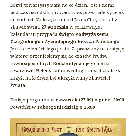
Krzyż towarzyszy nam na co dzień. Jest z nami
podczas narodzin, prowadzi nas przez całe życie aż
do śmierci. Na krzyżu umarł Jezus Chrystus, aby
zbawić świat.
27 września
w cerkiewnym
kalendarzu przypada
święto Podwyższenia
Czcigodnego i Życiodajnego Krzyża Pańskiego
.
Jest to dzień ścisłego postu. Zapraszamy na audycję,
w której przeniesiemy się do czasów św. św.
równoapostolnych Konstantyna i jego matki
cesarzowej Heleny, która według tradycji znalazła
Krzyż, na którym był ukrzyżowany Zbawiciel
świata.
Emisja programu w
czwartek (27.09) o godz. 20:00
.
Powtórki w
sobotę i niedzielę o 16:00
.