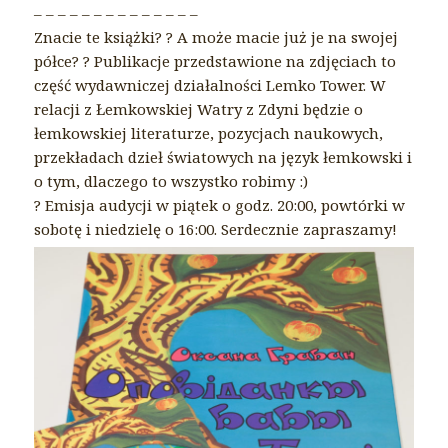
– – – – – – – – – – – – – –
Znacie te książki?
?
A może macie już je na swojej
półce?
?
Publikacje przedstawione na zdjęciach to
część wydawniczej działalności Lemko Tower. W
relacji z Łemkowskiej Watry z Zdyni będzie o
łemkowskiej literaturze, pozycjach naukowych,
przekładach dzieł światowych na język łemkowski i
o tym, dlaczego to wszystko robimy :)
?
Emisja audycji w piątek o godz. 20:00, powtórki w
sobotę i niedzielę o 16:00. Serdecznie zapraszamy!