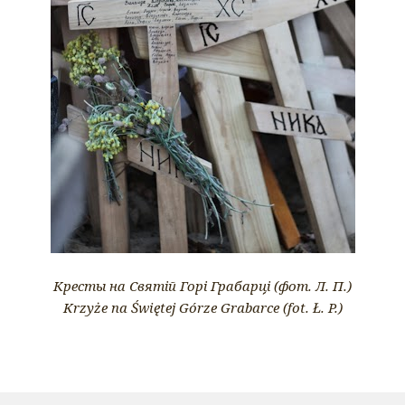
Кресты на Святій Горі Грабарці (фот. Л. П.)
Krzyże na Świętej Górze Grabarce (fot. Ł. P.)