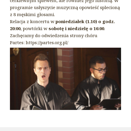
cerkiewnym śpiewem, ale również jego historią. W
programie usłyszycie muzyczną opowieść splecioną
z 8 męskimi głosami.
Relacja z koncertu w
poniedziałek (1.10) o godz.
20:00
, powtórki w
sobotę i niedzielę o 16:00
.
Zachęcamy do odwiedzenia strony chóru
Partes: https://partes.org.pl/