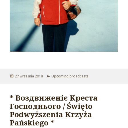
Opublikowano
27 września 2018
Kategorie
Upcoming broadcasts
* Воздвиженіє Креста
Господнього / Święto
Podwyższenia Krzyża
Pańskiego *