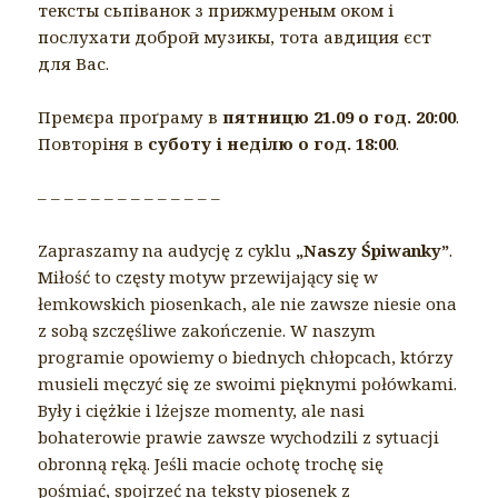
тексты сьпіванок з прижмуреным оком і
послухати доброй музикы, тота авдиция єст
для Вас.
Премєра проґраму в
пятницю 21.09 о год. 20:00
.
Повторіня в
суботу і неділю о год. 18:00
.
– – – – – – – – – – – – – –
Zapraszamy na audycję z cyklu
„Naszy Śpiwanky”
.
Miłość to częsty motyw przewijający się w
łemkowskich piosenkach, ale nie zawsze niesie ona
z sobą szczęśliwe zakończenie. W naszym
programie opowiemy o biednych chłopcach, którzy
musieli męczyć się ze swoimi pięknymi połówkami.
Były i ciężkie i lżejsze momenty, ale nasi
bohaterowie prawie zawsze wychodzili z sytuacji
obronną ręką. Jeśli macie ochotę trochę się
pośmiać, spojrzeć na teksty piosenek z