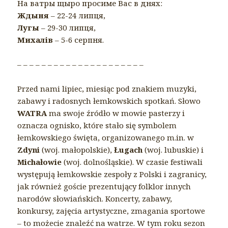
На ватры щыро просиме Вас в днях:
Ждыня
– 22-24 липця,
Лугы
– 29-30 липця,
Михалів
– 5-6 серпня.
– – – – – – – – – – – – – – – – – – – – –
Przed nami lipiec, miesiąc pod znakiem muzyki,
zabawy i radosnych łemkowskich spotkań. Słowo
WATRA
ma swoje źródło w mowie pasterzy i
oznacza ognisko, które stało się symbolem
łemkowskiego święta, organizowanego m.in. w
Zdyni
(woj. małopolskie),
Ługach
(woj. lubuskie) i
Michałowie
(woj. dolnośląskie). W czasie festiwali
występują łemkowskie zespoły z Polski i zagranicy,
jak również goście prezentujący folklor innych
narodów słowiańskich. Koncerty, zabawy,
konkursy, zajęcia artystyczne, zmagania sportowe
– to możecie znaleźć na watrze. W tym roku sezon