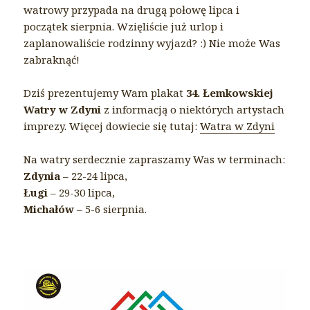
watrowy przypada na drugą połowę lipca i
początek sierpnia. Wzięliście już urlop i
zaplanowaliście rodzinny wyjazd? :) Nie może Was
zabraknąć!
Dziś prezentujemy Wam plakat
34. Łemkowskiej
Watry w Zdyni
z informacją o niektórych artystach
imprezy. Więcej dowiecie się tutaj:
Watra w Zdyni
Na watry serdecznie zapraszamy Was w terminach:
Zdynia
– 22-24 lipca,
Ługi
– 29-30 lipca,
Michałów
– 5-6 sierpnia.