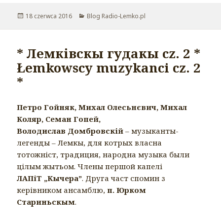
Opublikowano
18 czerwca 2016
Kategorie
Blog Radio-Lemko.pl
* Лемківскы гудакы cz. 2 *
Łemkowscy muzykanci cz. 2
*
Петро Гойняк, Михал Олесьнєвич, Михал
Коляр, Семан Гопей,
Володислав Домбровскій
– музыканты-
легенды – Лемкы, для котрых власна
тотожніст, традиция, народна музыка были
цілым жытьом. Члены першой капелі
ЛАПіТ „Кычера”
. Друга част спомин з
керівником ансамблю,
п. Юрком
Стариньскым
.