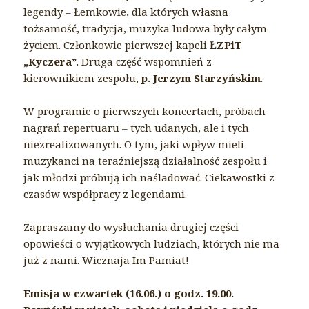
legendy – Łemkowie, dla których własna
tożsamość, tradycja, muzyka ludowa były całym
życiem. Członkowie pierwszej kapeli
ŁZPiT
„Kyczera”
. Druga część wspomnień z
kierownikiem zespołu,
p. Jerzym Starzyńskim
.
W programie o pierwszych koncertach, próbach
nagrań repertuaru – tych udanych, ale i tych
niezrealizowanych. O tym, jaki wpływ mieli
muzykanci na teraźniejszą działalność zespołu i
jak młodzi próbują ich naśladować. Ciekawostki z
czasów współpracy z legendami.
Zapraszamy do wysłuchania drugiej części
opowieści o wyjątkowych ludziach, których nie ma
już z nami. Wicznaja Im Pamiat!
Emisja w czwartek (16.06.) o godz. 19.00.