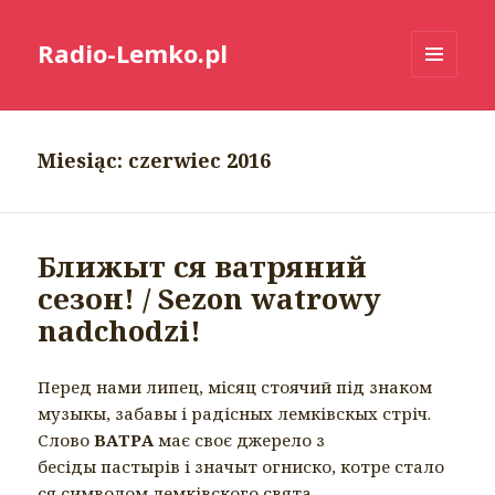
Radio-Lemko.pl
MENU
I
WIDGETY
Miesiąc:
czerwiec 2016
Ближыт ся ватряний
сезон! / Sezon watrowy
nadchodzi!
Перед нами липец, місяц стоячий під знаком
музыкы, забавы і радісных лемківскых стріч.
Слово
ВАТРА
має своє джерело з
бесіды пастырів і значыт огниско, котре стало
ся символом лемківского свята,