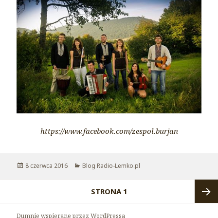
https://www.facebook.com/zespol.burjan
Opublikowano
8 czerwca 2016
Kategorie
Blog Radio-Lemko.pl
Nawigacja
STRONA
1
po
wpisach
Nastę
Dumnie wspierane przez WordPressa