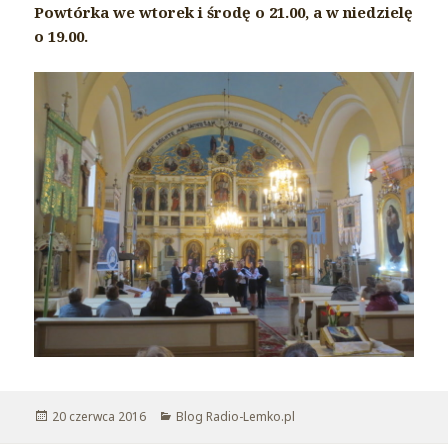
Powtórka we wtorek i środę о 21.00, a w niedzielę
o 19.00.
Opublikowano
20 czerwca 2016
Kategorie
Blog Radio-Lemko.pl