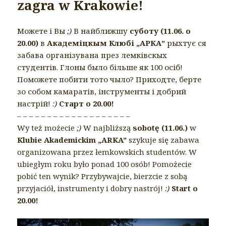
zagra w Krakowie!
Можете і Вы
;)
В найближшу
суботу (11.06. o
20.00)
в
Академіцкым Клюбі „АРКА”
рыхтує ся
забава організувана през лемківскых
студентів. Глоны было більше як 100 осіб!
Поможете побити тото чыло? Приходте, берте
зо собом камаратів, інструменты і добрий
настрій!
:)
Старт о 20.00!
– – – – – – – – – – – – – – – – – – –
Wy też możecie
;)
W najbliższą
sobotę (11.06.)
w
Klubie Akademickim „ARKA”
szykuje się zabawa
organizowana przez łemkowskich studentów. W
ubiegłym roku było ponad 100 osób! Pomożecie
pobić ten wynik? Przybywajcie, bierzcie z sobą
przyjaciół, instrumenty i dobry nastrój!
:)
Start o
20.00!