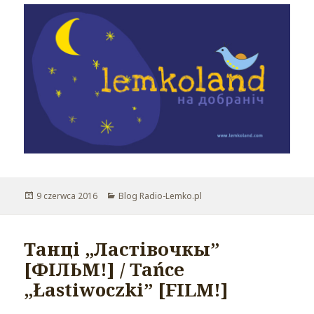
Opublikowano
9 czerwca 2016
Kategorie
Blog Radio-Lemko.pl
Танці „Ластівочкы”
[ФІЛЬМ!] / Tańce
„Łastiwoczki” [FILM!]