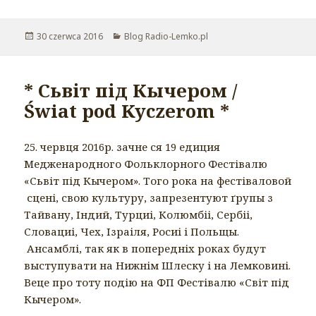
Opublikowano
30 czerwca 2016
Kategorie
Blog Radio-Lemko.pl
* Сьвіт під Кычером /
Świat pod Kyczerom *
25. червця 2016р. зачне ся 19 едиция
Медженародного Фольклорного Фестівалю
«Сьвіт під Кычером». Того рока на фестіваловой
сцені, свою культуру, запрезентуют ґрупы з
Тайвану, Індий, Турциі, Колюмбіі, Сербіі,
Словациі, Чех, Ізраіля, Росиі і Польщы.
Ансамблі, так як в попередніх роках будут
выступувати на Нижнім Шлеску і на Лемковині.
Веце про тоту подію на ФП Фестівалю «Світ під
Кычером».