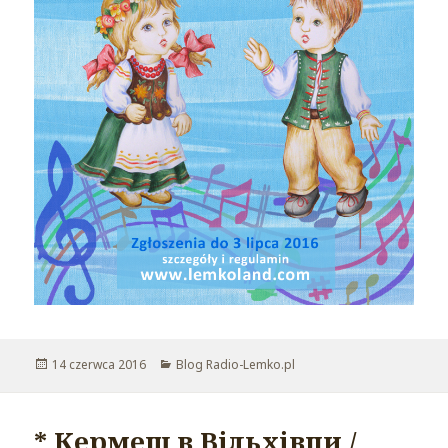
Opublikowano
14 czerwca 2016
Kategorie
Blog Radio-Lemko.pl
* Кермеш в Вільхівци /