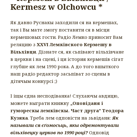
Kermesz w Olchowcu *
Як давно Руснакы заходили ся на кермешах,
так і Вы мате змогу поставити ся в місци
кермешовых гости. Радіо Лемко приносит Вам
реляцию з
XXVI Лемківского Кермешу в
Вільхівци
. Дізнате ся, як сьпівают вільхівчане
в церкви і на сцені, і ци істория кермешів сігат
глубше як лем 1990 рока. А до того вшыткого
наш радіо редактор засьпіват зо сцены в
дітячым конкурсі ;)
І іщы єдна несподіванка! Слухаючы авдицю,
можете выграти книжку
„Оповіданя і
гуморескы лемківскы. Част друга” Теодора
Кузяка
. Треба лем одповісти на зьвіданя:
Як
называли ся
єґомосьць
, якы одремонтували
вільхівецку церков по 1990 році?
Одповід