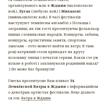
організуваного м.ін. в
Ждыни
(малопольскє
вой.),
Лугах
(любускє вой.) і
Михалові
(нижньошлескє вой.). В часі фестівалів
выступуют лемківскы ансамблі з Польщы і
заграниці, як тіж гості презентуючы фолькльор
іншых словяньскых народів. Концерты, забавы,
конкурсы, артистичны занятя, спортовы
змаганя – тото можете найти на ватрі. В тым
році ватряний сезон припадат на другу
половину липця і початок серпня. Взяли сте уж
вільне в роботі і заплянували родинний выізд?
:) Не може Вас бракнути!
Гнеска презентуєме Вам плякат
34.
Лемківской Ватры в Ждыни
з інформацийом
о декотрых артистах фестівалю. Веце дізнате
ся гев:
Ватра в Ждыни