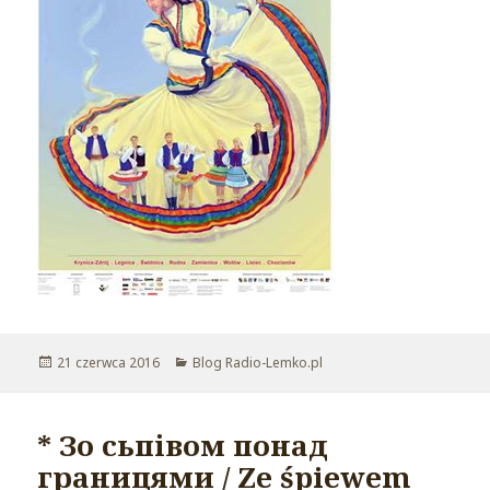
Opublikowano
21 czerwca 2016
Kategorie
Blog Radio-Lemko.pl
* Зо сьпівом понад
границями / Ze śpiewem