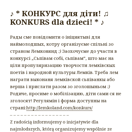
♪ * КОНКУРС для діти! ♫
KONKURS dla dzieci! * ♪
Рады сме повідомити о ініциятыві для
наймолодшых, котру організуєме спільні зо
страном Лемконянд
:)
Заохочуєме до участи в
конкурсі „Сьпівам собі, сьпівам”, што має на
ціли пропуляризацию творчости лемківскых
поетів і народной культуры Лемків. Треба лем
награти выконаня лемківской сьпіванкы або
верша і прислати разом зо зголошыньом
:)
Родиче, просиме о мобілізацию, діти сами ся не
зголосят! Регулямін і форма доступны на
страні:
http://lemkoland.com/konkurs/
– – – – – – – – – – – – – – – – –
Z radością informujemy o inicjatywie dla
najmłodszych, którą organizujemy wspólnie ze