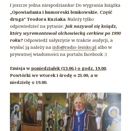
I jeszcze jedna niespodzianka! Do wygrania książka
„Opowiadania i humoreski łemkowskie. Część
druga” Teodora Kuziaka
. Należy tylko
odpowiedzieć na pytanie:
Jak nazywał się ksiądz,
który wyremontował olchowiecką cerkiew po 1990
roku?
Odpowiedź usłyszycie w trakcie audycji, a
wysłać ją należy na
info@radio-lemko.pl
albo w
prywatnej wiadomości na portalu facebook :)
Emisja w
poniedziałek (13.06.) o godz. 19.00
.
Powtórki we wtorek i środę о 21.00, a w
niedzielę o 19.00.