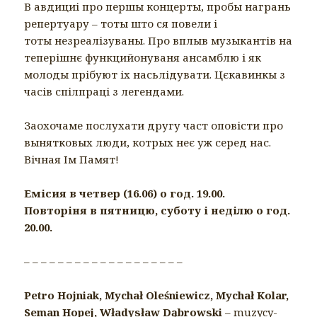
В авдициі про першы концерты, пробы награнь
репертуару – тоты што ся повели і
тоты незреалізуваны. Про вплыв музыкантів на
теперішнє функцийонуваня ансамблю і як
молоды прібуют іх насьлідувати. Цєкавинкы з
часів спілпраці з легендами.
Заохочаме послухати другу част оповісти про
вынятковых люди, котрых неє уж серед нас.
Вічная Ім Памят!
Емісия в четвер (16.06) о год. 19.00.
Повторіня в пятницю, суботу і неділю о год.
20.00.
– – – – – – – – – – – – – – – – – – –
Petro Hojniak, Mychał Oleśniewicz, Mychał Kolar,
Seman Hopej, Władysław Dąbrowski
– muzycy-