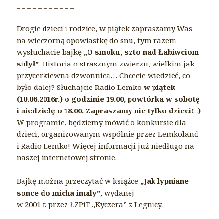
_ _ _ _ _ _ _ _ _ _ _
Drogie dzieci i rodzice, w piątek zapraszamy Was
na wieczorną opowiastkę do snu, tym razem
wysłuchacie bajkę
„O smoku, szto nad Łabiwciom
sidył”.
Historia o strasznym zwierzu, wielkim jak
przycerkiewna dzwonnica… Chcecie wiedzieć, co
było dalej? Słuchajcie Radio Lemko
w piątek
(10.06.2016r.) o godzinie 19.00, powtórka w sobotę
i niedzielę o 18.00. Zapraszamy nie tylko dzieci! :)
W programie, będziemy mówić o konkursie dla
dzieci, organizowanym wspólnie przez Lemkoland
i Radio Lemko! Więcej informacji już niedługo na
naszej internetowej stronie.
Bajkę można przeczytać w książce
„Jak lypniane
sonce do micha imaly”
, wydanej
w 2001 r. przez ŁZPiT „Kyczera” z Legnicy.