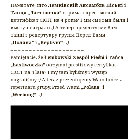
Памятате, што
Лемківскій Ансамбль Пісьні і
Танця „Ластівочка”
отримал престіжовий
цертифікат CIOFF на 4 рокы? І мы сме гын были і
выступ награли
:)
А тепер презентуєме Вам
танці з репертуару групы. Перед Вами
„Поляна” і „Вербунґ”
!
:)
– – – – – – – – – – – – – – – – – – – –
Pamiętacie, że
Łemkowski Zespół Pieśni i Tańca
„Łastiwoczka”
otrzymał prestiżowy certyfikat
CIOFF na 4 lata? I my tam byliśmy i występ
nagraliśmy
:)
A teraz prezentujemy Wam tańce z
repertuaru grupy. Przed Wami
„Polana” i
„Werbung”
!
:)