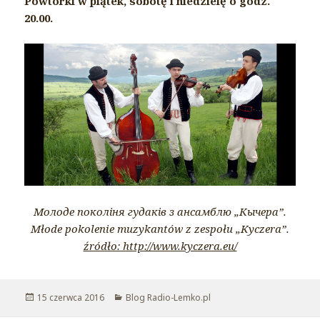
Powtórki w piątek, sobotę i niedzielę o godz.
20.00.
Молоде поколіня гудаків з ансамблю „Кычера”.
Młode pokolenie muzykantów z zespołu „Kyczera”.
źródło: http://www.kyczera.eu/
Opublikowano
15 czerwca 2016
Kategorie
Blog Radio-Lemko.pl