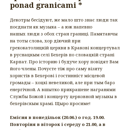
ponad granicami *
Декотры бесідуют, же мало што знає люди так
поєднати як музыка – а юж напевно
нашых люди з обох стран границі. Памятаючы
на тоты слова, хор діючий при
грекокатолицкій церкви в Кракові концертувал
в руснацкым селі Бехерів по словацкій страні
Карпат. Про історию і будуче хору повідят Вам
його члены. Почуєте тіж про саму візиту
хористів в Бехерові і гостинніст місцевой
громады – хоцкі невеликой, але при тым барз
енергічной. А вшытко прикрашене награнями
Службы Божой і концерту церковной музыкы в
бехерівскым храмі. Щыро просиме!
Емісия в понедільок (20.06.) о год. 19.00.
Повторіня в віторок і середу о 21.00, а в