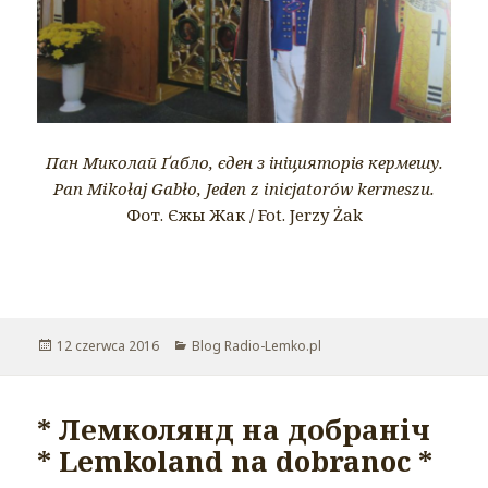
Пан Миколай Ґабло, єден з ініцияторів кермешу.
Pan Mikołaj Gabło, Jeden z inicjatorów kermeszu.
Фот. Єжы Жак / Fot. Jerzy Żak
Opublikowano
12 czerwca 2016
Kategorie
Blog Radio-Lemko.pl
* Лемколянд на добраніч
* Lemkoland na dobranoc *