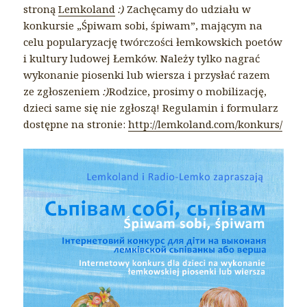
stroną
Lemkoland
:)
Zachęcamy do udziału w
konkursie „Śpiwam sobi, śpiwam”, mającym na
celu popularyzację twórczości łemkowskich poetów
i kultury ludowej Łemków. Należy tylko nagrać
wykonanie piosenki lub wiersza i przysłać razem
ze zgłoszeniem
:)
Rodzice, prosimy o mobilizację,
dzieci same się nie zgłoszą! Regulamin i formularz
dostępne na stronie:
http://lemkoland.com/konkurs/