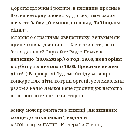
Дорогы діточкы і родиче, в пятницю просиме
Вас на вечорну оповістку до сну, тым разом
почуєте байку
„О смоку, што над Лабівцьом
сідил”,
Істория о страшным зьвірятиску, велькым як
прицерковна дзвіниця… Хочете знати, што
было дальше? Слухайте Радіо Лемко
в
пятницю (10.06.2016р.) о год. 19.00, повторіня
в суботу і в неділю о 18.00. Просиме не лем
діти!
:) В програмі будемe бесідувати про
конкурс для діти, котрий організує Лемколянд
разом з Радіо Лемко! Веце дрібниц уж недолго
на нашій інтернетовій стороні.
Байку мож прочытати в книжці
„Як липняне
сонце до міха імали”
, выданій
в 2001 р. през ЛАПіТ „Кычера” з Лігниці.