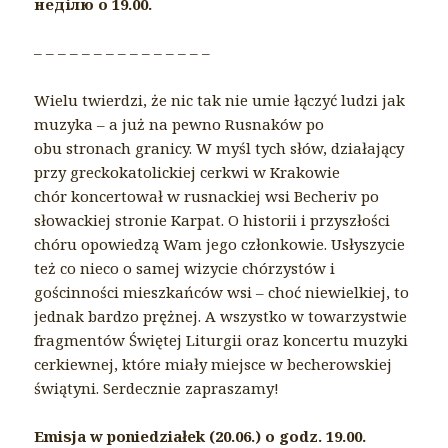
неділю о 19.00.
– – – – – – – – – – – – – – –
Wielu twierdzi, że nic tak nie umie łączyć ludzi jak
muzyka – a już na pewno Rusnaków po
obu stronach granicy. W myśl tych słów, działający
przy greckokatolickiej cerkwi w Krakowie
chór koncertował w rusnackiej wsi Becheriv po
słowackiej stronie Karpat. O historii i przyszłości
chóru opowiedzą Wam jego członkowie. Usłyszycie
też co nieco o samej wizycie chórzystów i
gościnności mieszkańców wsi – choć niewielkiej, to
jednak bardzo prężnej. A wszystko w towarzystwie
fragmentów Świętej Liturgii oraz koncertu muzyki
cerkiewnej, które miały miejsce w becherowskiej
świątyni. Serdecznie zapraszamy!
Emisja w poniedziałek (20.06.) o godz. 19.00.