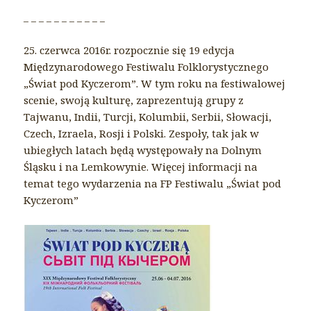
_ _ _ _ _ _ _ _ _ _ _
25. czerwca 2016r. rozpocznie się 19 edycja
Międzynarodowego Festiwalu Folklorystycznego
„Świat pod Kyczerom”. W tym roku na festiwalowej
scenie, swoją kulturę, zaprezentują grupy z
Tajwanu, Indii, Turcji, Kolumbii, Serbii, Słowacji,
Czech, Izraela, Rosji i Polski. Zespoły, tak jak w
ubiegłych latach będą występowały na Dolnym
Śląsku i na Lemkowynie. Więcej informacji na
temat tego wydarzenia na FP Festiwalu „Świat pod
Kyczerom”