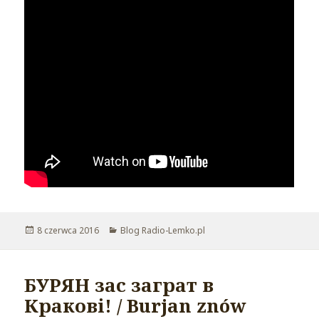
Opublikowano
8 czerwca 2016
Kategorie
Blog Radio-Lemko.pl
БУРЯН зас заграт в
Кракові! / Burjan znów