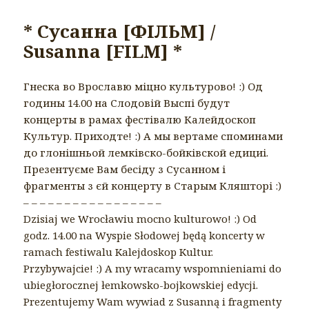
* Сусанна [ФІЛЬМ] /
Susanna [FILM] *
Гнеска во Врославю міцно культурово!
:)
Од
годины 14.00 на Слодовій Выспі будут
концерты в рамах фестівалю Калейдоскоп
Культур. Приходте!
:)
А мы вертаме споминами
до глонішньой лемківско-бойківской едициі.
Презентуєме Вам бесіду з Сусанном і
фрагменты з єй концерту в Старым Кляшторі
:)
– – – – – – – – – – – – – – – – –
Dzisiaj we Wrocławiu mocno kulturowo!
:)
Od
godz. 14.00 na Wyspie Słodowej będą koncerty w
ramach festiwalu Kalejdoskop Kultur.
Przybywajcie!
:)
A my wracamy wspomnieniami do
ubiegłorocznej łemkowsko-bojkowskiej edycji.
Prezentujemy Wam wywiad z Susanną i fragmenty