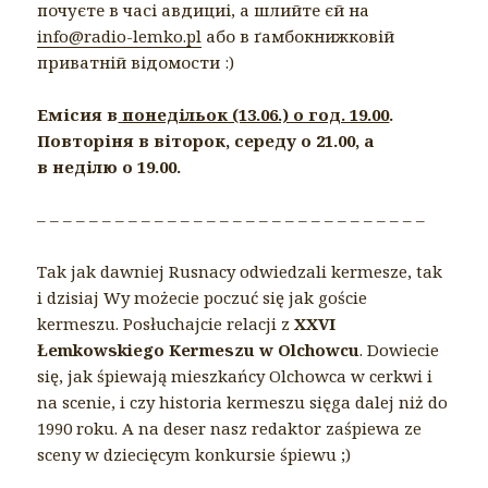
почуєте в часі авдициі, а шлийте єй на
info@radio-lemko.pl
або в ґамбокнижковій
приватній відомости :)
Емісия в
понедільок (13.06.) о год. 19.00
.
Повторіня в віторок, середу о 21.00, а
в неділю о 19.00.
– – – – – – – – – – – – – – – – – – – – – – – – – – – – – –
Tak jak dawniej Rusnacy odwiedzali kermesze, tak
i dzisiaj Wy możecie poczuć się jak goście
kermeszu. Posłuchajcie relacji z
XXVI
Łemkowskiego Kermeszu w Olchowcu
. Dowiecie
się, jak śpiewają mieszkańcy Olchowca w cerkwi i
na scenie, i czy historia kermeszu sięga dalej niż do
1990 roku. A na deser nasz redaktor zaśpiewa ze
sceny w dziecięcym konkursie śpiewu ;)