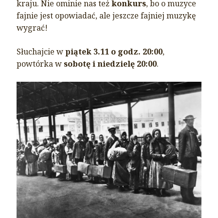
kraju. Nie ominie nas też
konkurs
, bo o muzyce
fajnie jest opowiadać, ale jeszcze fajniej muzykę
wygrać!
Słuchajcie w
piątek 3.11 o godz. 20:00
,
powtórka w
sobotę i niedzielę 20:00
.