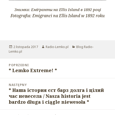
Знимка: Еміґранты на
Ellis
Island
в 1892 році
Fotografia: Emigranci na Ellis Island w 1892 roku
Opublikowano
2 listopada 2017
Autor
Radio-Lemko.pl
Kategorie
Blog Radio-
Lemko.pl
Nawigacja
POPRZEDNI
wpisu
* Lemko Extreme! *
Poprzedni
wpis:
NASTĘPNY
* Наша істория єст барз долга і цілий
Następny
час невесела / Nasza historia jest
wpis:
bardzo długa i ciągle niewesoła *