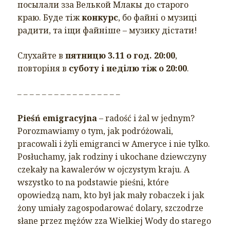
посылали зза Велькой Млакы до старого
краю. Буде тіж
конкурс
, бо файні о музиці
радити, та іщи файніше – музику дістати!
Слухайте в
пятницю 3.11 о год. 20:00
,
повторіня в
суботу і неділю тіж о 20:00
.
– – – – – – – – – – – – – – – – –
Pieśń emigracyjna
– radość i żal w jednym?
Porozmawiamy o tym, jak podróżowali,
pracowali i żyli emigranci w Ameryce i nie tylko.
Posłuchamy, jak rodziny i ukochane dziewczyny
czekały na kawalerów w ojczystym kraju. A
wszystko to na podstawie pieśni, które
opowiedzą nam, kto był jak mały robaczek i jak
żony umiały zagospodarować dolary, szczodrze
słane przez mężów zza Wielkiej Wody do starego