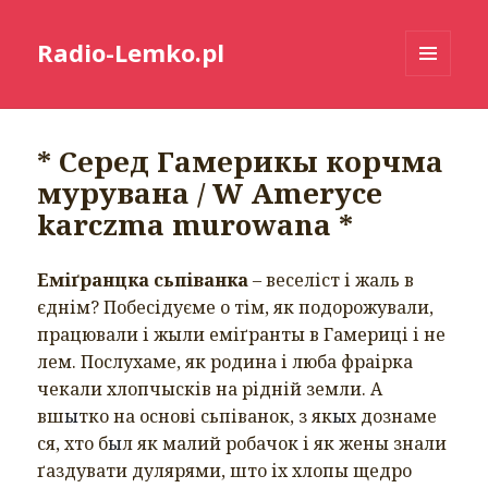
Radio-Lemko.pl
MENU
I
WIDGETY
* Серед Гамерикы корчма
мурувана / W Ameryce
karczma murowana *
Еміґранцка сьпіванка
– веселіст і жаль в
єднім? Побесідуєме о тім, як подорожували,
працювали і жыли еміґранты в Гамериці і не
лем. Послухаме, як родина і люба фраірка
чекали хлопчысків на рідній земли. А
вш
ы
тко на основі сьпіванок, з як
ы
х дознаме
ся, хто б
ы
л як малий робачок і як жены знали
ґаздувати дулярями, што іх хлопы щедро