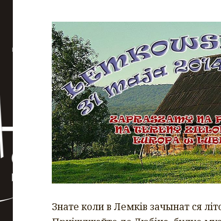
Знате коли в Лемків зачынат ся літ