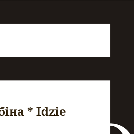
іна * Idzie