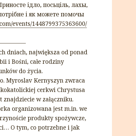
Приносте ідло, посьціль, лахы,
потрібне і як можете помочы
.com/events/1448799375363600/
————–
ch dniach, największa od ponad
ii i Bośni, całe rodziny
unków do życia.
m o. Myroslav Kernyszyn zwraca
ekokatolickiej cerkwi Chrystusa
t znajdziecie w załączniku.
órka organizowana jest m.in. we
 Przynoście produkty spożywcze,
eci… O tym, co potrzebne i jak