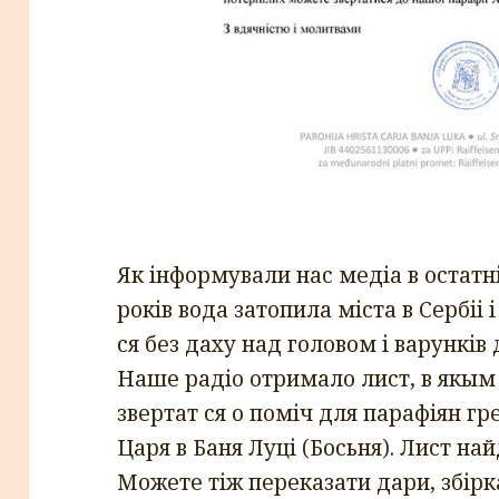
Як інформували нас медіа в остатн
років вода затопила міста в Сербіі
ся без даху над головом і варунків 
Наше радіо
отримало лист, в якым
звертат ся о поміч для парафіян г
Царя в Баня Луці (Босьня). Лист най
Можете тіж переказати дари, збірка