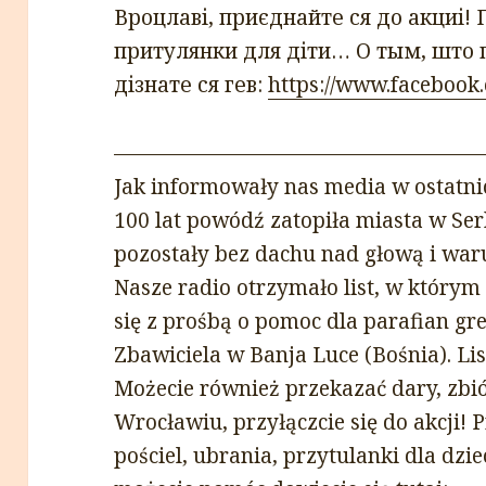
Вроцлаві, приєднайте ся до акциі! 
притулянки для діти… О тым, што 
дізнате ся гев:
https://www.facebook
——————————————————
Jak informowały nas media w ostatni
100 lat powódź zatopiła miasta w Serb
pozostały bez dachu nad głową i war
Nasze radio otrzymało list, w który
się z prośbą o pomoc dla parafian gr
Zbawiciela w Banja Luce (Bośnia). Lis
Możecie również przekazać dary, zbi
Wrocławiu, przyłączcie się do akcji!
pościel, ubrania, przytulanki dla dzi