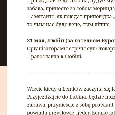
Приіжджайте до Любіна, будуе музи
забава, принесте зо собом мериндз
Памятайте, як повідат припо
відка 
то чым нас буде веце, тым ліпше
31 мая, Любін (за готельом Еуроп
Органiзаторамы стрiчы сут Стовар
Православна в Любiнi.
– – – – – – – – – – – – – – – – – – – – – – –
Wiecie kiedy u Łemków zaczyna się lat
Przyjeżdżajcie do Lubina, będzie mu
zabawa, przynieście z sobą prowiant i
powiada przysłowie „jeden Łemko lata