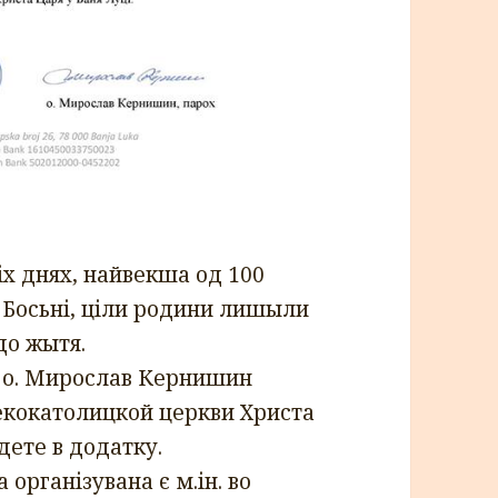
іх днях, найвекша од 100
 і Босьні, ціли родини лишыли
до жытя.
 о. Мирослав Кернишин
рекокатолицкой церкви Христа
дете в додатку.
 організувана є м.ін. во