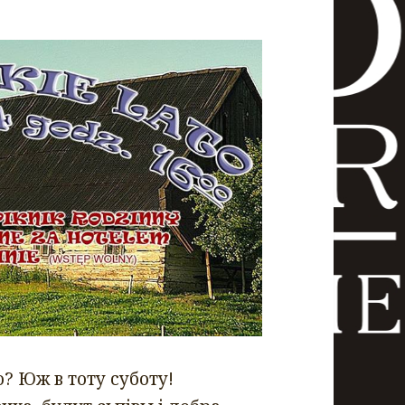
о? Юж в тоту суботу!