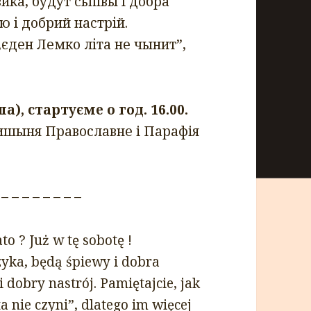
ка, будут сьпівы і добра
ю і добрий настрій.
„єден Лемко літа не чынит”,
а), стартуєме о год. 16.00.
ишыня Православне i Парафiя
 – – – – – – – –
o ? Już w tę sobotę !
zyka, będą śpiewy i dobra
 dobry nastrój. Pamiętajcie, jak
 nie czyni”, dlatego im więcej