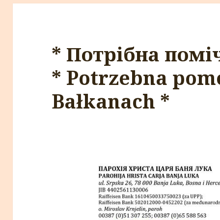
* Потрібна помі
* Potrzebna pom
Bałkanach *