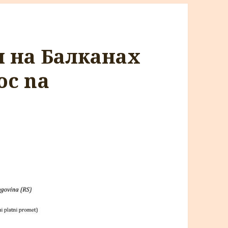
ч на Балканах
oc na