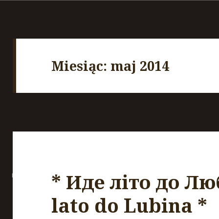
Miesiąc:
maj 2014
* Иде літо до Люб
lato do Lubina *