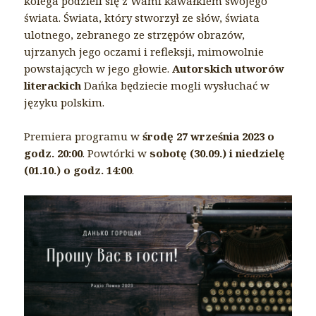
kolega podzieli się z Wami kawałkiem swojego
świata. Świata, który stworzył ze słów, świata
ulotnego, zebranego ze strzępów obrazów,
ujrzanych jego oczami i refleksji, mimowolnie
powstających w jego głowie.
Autorskich utworów
literackich
Dańka będziecie mogli wysłuchać w
języku polskim.
Premiera programu w
środę 27 września 2023 o
godz. 20:00
. Powtórki w
sobotę (30.09.) i niedzielę
(01.10.) o godz. 14:00
.