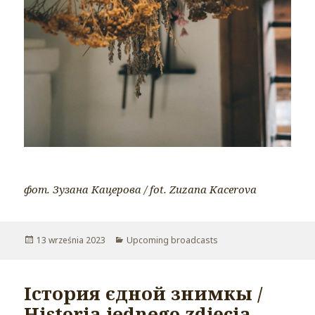
фот. Зузана Кацерова / fot. Zuzana Kacerova
Opublikowano
13 września 2023
Kategorie
Upcoming broadcasts
Істория єдной знимкы /
Historia jednego zdjęcia