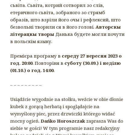
сьвіта. Сьвіта, котрий сотворил зо слів,
етеричного сьвіта, зобраного зо стрямб
образів, што взріли його очы і рефлексий, што
безвольні творили ся в його голові.
Авторскы
літерацкы творы
Данька будете могли почути
в польскім языку.
Премієра проґраму в
середу 27 вересня 2023 о
год. 20:00
. Повторіня в
суботу (30.09.) і неділю
(01.10.) о год. 14:00
.
– – – – – – – – –
Usiądźcie wygodnie na stołku, weźcie w obie dłonie
kubek z gorącą herbatą i spoglądajcie na
wymyślony piec, przez drzwiczki którego widać
mocny ogień.
Dańko Horoszczak
zaprasza Was do
siebie w gości! W tym programie nasz redakcyjny