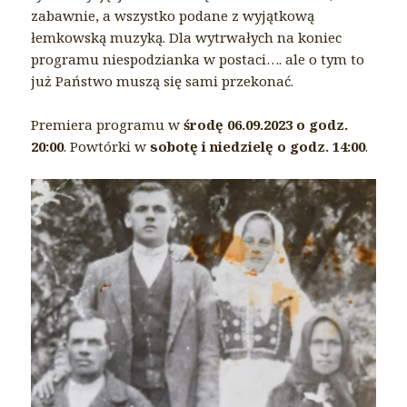
zabawnie, a wszystko podane z wyjątkową
łemkowską muzyką. Dla wytrwałych na koniec
programu niespodzianka w postaci…. ale o tym to
już Państwo muszą się sami przekonać.
Premiera programu w
środę 06.09.2023 o godz.
20:00
. Powtórki w
sobotę i niedzielę o godz. 14:00
.