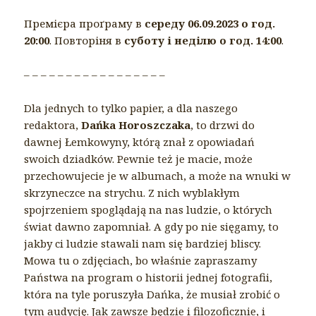
Премієра проґраму в
середу 06.09.2023 о год.
20:00
. Повторіня в
суботу і неділю о год. 14:00
.
– – – – – – – – – – – – – – – – –
Dla jednych to tylko papier, a dla naszego
redaktora,
Dańka Horoszczaka
, to drzwi do
dawnej Łemkowyny, którą znał z opowiadań
swoich dziadków. Pewnie też je macie, może
przechowujecie je w albumach, a może na wnuki w
skrzyneczce na strychu. Z nich wyblakłym
spojrzeniem spoglądają na nas ludzie, o których
świat dawno zapomniał. A gdy po nie sięgamy, to
jakby ci ludzie stawali nam się bardziej bliscy.
Mowa tu o zdjęciach, bo właśnie zapraszamy
Państwa na program o historii jednej fotografii,
która na tyle poruszyła Dańka, że musiał zrobić o
tym audycję. Jak zawsze będzie i filozoficznie, i