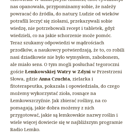
nas opanowała, przypominamy sobie, że należy
powracać do źródła, do natury. Ludzie od wieków
potrafili leczyć się ziołami, przekazywali sobie
wiedzę, nie potrzebowali recept i tabletek, gdyż
wiedzieli, co na jakie schorzenie może pomóc.
Teraz szukamy odpowiedzi w mądrościach
przodków, a naukowcy potwierdzają, że to, co robili
nasi dziadkowie nie było wymysłem, zabobonem,
ale miało sens. O tym mogli posłuchać tegoroczni
goście
Łemkowskiej Watry w Zdyni
w Przestrzeni
Słowa, gdzie
Anna Czuchta
, zielarka i
fitoterapeutka, pokazała i opowiedziała, do czego
możemy wykorzystać zioła, rosnące na
Łemkowszczyźnie. Jak zbierać rośliny, na co
pomagają, jakie dobra możemy z nich
przygotować, jakie są łemkowskie nazwy roślin i
wiele więcej dowiecie się w najbliższym programie
Radio Lemko.