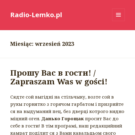
Radio-Lemko.pl
MENU
I
WIDGETY
Miesiąc:
wrzesień 2023
Прошу Вас в гости! /
Zapraszam Was w gości!
Сядте сой выгідні на стільчыку, возте сой в
рукы горнятко з горячом гарбатом і призрийте
ся на выдуманий пец, без дверці котрого видно
міцний оген.
Данько Горощак
просит Вас до
себе в гости! В тім проґрамі, наш редакцийний
камрат поділит ся з Вами кавальцьом свого