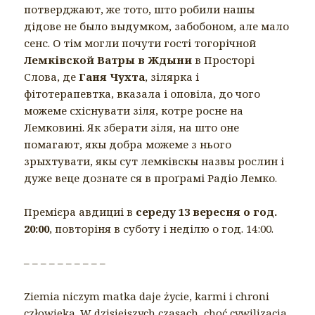
потверджают, же тото, што робили нашы
дідове не было выдумком, забобоном, але мало
сенс. О тім могли почути гості тогорічной
Лемківской Ватры в Ждыни
в Просторі
Слова, де
Ганя Чухта
, зілярка і
фітотерапевтка, вказала і оповіла, до чого
можеме схіснувати зіля, котре росне на
Лемковині. Як зберати зіля, на што оне
помагают, якы добра можеме з нього
зрыхтувати, якы сут лемківскы назвы рослин і
дуже веце дознате ся в проґрамі Радіо Лемко.
Премієра авдициі в
середу 13 вересня о год.
20:00
, повторіня в суботу і неділю о год. 14:00.
– – – – – – – – – –
Ziemia niczym matka daje życie, karmi i chroni
człowieka. W dzisiejszych czasach, choć cywilizacja