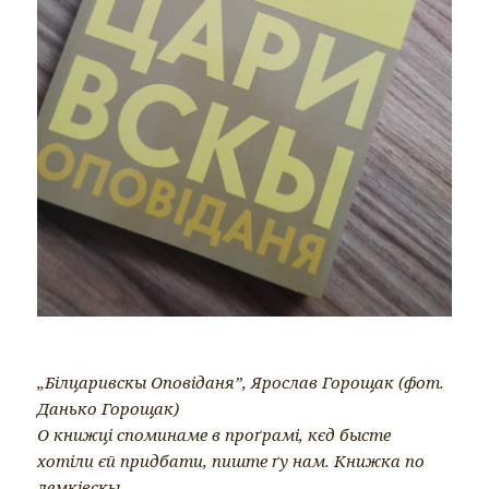
„Білцаривскы Оповіданя”, Ярослав Горощак (фот.
Данько Горощак)
О книжці споминаме в проґрамі, кєд бысте
хотіли єй придбати, пиште ґу нам. Книжка по
лемківскы.