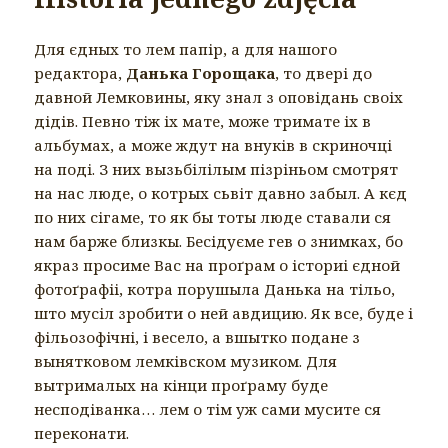
Для єдных то лем папір, а для нашого
редактора,
Данька Горощака
, то двері до
давной Лемковины, яку знал з оповідань своіх
дідів. Певно тіж іх мате, може тримате іх в
альбумах, а може ждут на внуків в скриночці
на поді. З них вызьбілілым пізріньом смотрят
на нас люде, о котрых сьвіт давно забыл. А кєд
по них сігаме, то як бы тоты люде ставали ся
нам барже близкы. Бесідуєме гев о знимках, бо
якраз просиме Вас на проґрам о істориі єдной
фотоґрафіі, котра порушыла Данька на тільо,
што мусіл зробити о ней авдицию. Як все, буде і
фільозофічні, і весело, а вшытко подане з
вынятковом лемківском музиком. Для
вытрималых на кінци проґраму буде
несподіванка… лем о тім уж сами мусите ся
переконати.