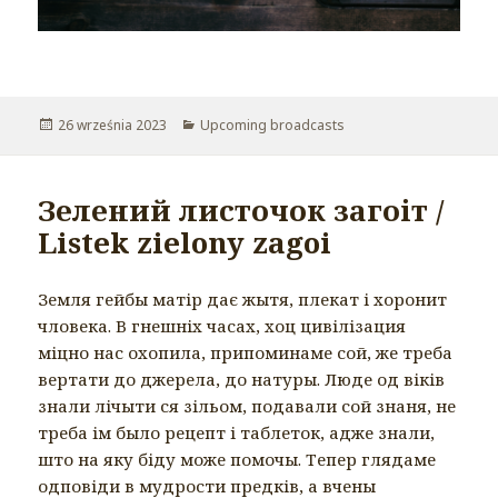
Opublikowano
26 września 2023
Kategorie
Upcoming broadcasts
Зелений листочок загоіт /
Listek zielony zagoi
Земля гейбы матір дає жытя, плекат і хоронит
чловека. В гнешніх часах, хоц цивілізация
міцно нас охопила, припоминаме сой, же треба
вертати до джерела, до натуры. Люде од віків
знали лічыти ся зільом, подавали сой знаня, не
треба ім было рецепт і таблеток, адже знали,
што на яку біду може помочы. Тепер глядаме
одповіди в мудрости предків, а вчены