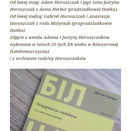
Od lewej stoją: Adam Horoszczak i jego żona Justyna
Horoszczak z domu Herbut (pradziadkowie Dańka)
Od lewej siedzą: Gabriel Horoszczak i Anastazja
Horoszczak z rodu Malyniak (prapradziadkowie
Dańka)
Zdjęcie z wesela Adama i Justyny Horoszczaków
wykonane w latach 20-tych XX wieku w Binczarowej
(Łemkowszczyzna).
/ z archiwum rodziny Horoszczaków