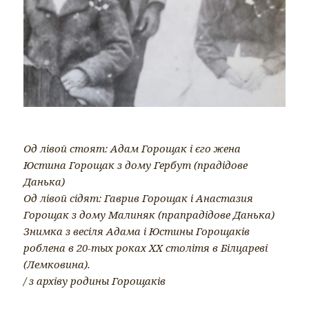
Од лівой стоят: Адам Горощак і єго жена
Юстина Горощак з дому Гербут (прадідове
Данька)
Од лівой сідят: Гаврив Горощак і Анастазия
Горощак з дому Малиняк (прапрадідове Данька)
Знимка з весіля Адама і Юстины Горощаків
роблена в 20-тых роках ХХ столітя в Білцареві
(Лемковина).
/ з архіву родины Горощаків