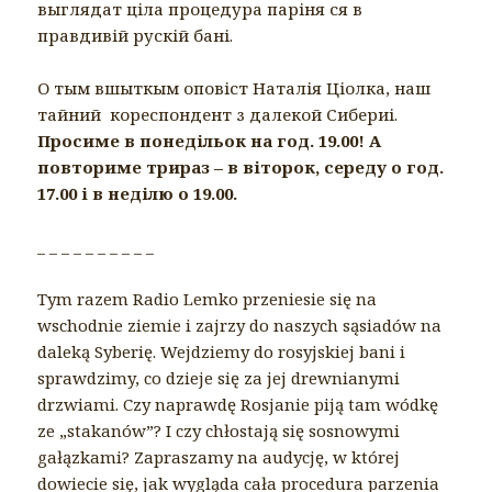
выглядат ціла процедура паріня ся в
правдивій рускій бані.
О тым вшыткым оповіст Наталія Ціолка, наш
тайний кореспондент з далекой Сибериі.
Просиме в понедільок на год. 19.00! А
повториме трираз – в віторок, середу о год.
17.00 і в неділю о 19.00.
_ _ _ _ _ _ _ _ _ _
Tym razem Radio Lemko przeniesie się na
wschodnie ziemie i zajrzy do naszych sąsiadów na
daleką Syberię. Wejdziemy do rosyjskiej bani i
sprawdzimy, co dzieje się za jej drewnianymi
drzwiami. Czy naprawdę Rosjanie piją tam wódkę
ze „stakanów”? I czy chłostają się sosnowymi
gałązkami? Zapraszamy na audycję, w której
dowiecie się, jak wygląda cała procedura parzenia