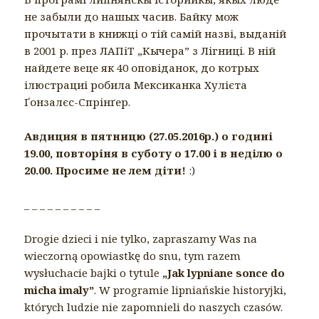
не забыли до нашых часив. Байку мож
прочытати в книжці о тій самій назві, выданій
в 2001 р. през ЛАПіТ „Кычера” з Лігниці. В ній
найдете веце як 40 оповіданок, до котрых
ілюстрациі робила Mексиканка Хулієта
Ґонзалєс-Спрінґер.
Авдиция в пятницю (27.05.2016р.) о годині
19.00, повторіня в суботу о 17.00 і в неділю о
20.00. Просиме не лем діти!
:)
_ _ _ _ _ _ _ _ _ _
Drogie dzieci i nie tylko, zapraszamy Was na
wieczorną opowiastkę do snu, tym razem
wysłuchacie bajki o tytule
„Jak lypniane sonce do
micha imaly”
. W programie lipniańskie historyjki,
których ludzie nie zapomnieli do naszych czasów.