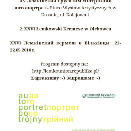
XV Лемківский Єрусалим «Потрійний
автопортрет»
Biuro Wystaw Artystycznych w
Krośnie, ul. Kolejowa 1
2.
XXVI Łemkowski Kermesz w Olchowcu
XXVI Лемківский кeрмеш в Вільхівци
21-
22.05.2016 r.
Program dostępny na:
http://lemkounion.republika.pl/
Zapraszamy :-) Запрашаме :-)