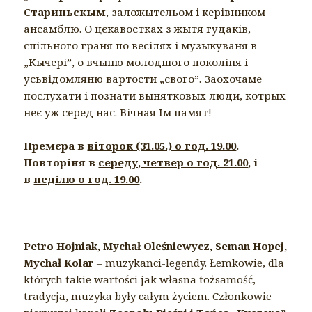
Стариньскым
, заложытельом і керівником
ансамблю. О цєкавостках з жытя гудаків,
спільного граня по весілях і музыкуваня в
„Кычері”, о вчыню молодшого поколіня і
усьвідомляню вартости „свого”. Заохочаме
послухати і познати вынятковых люди, котрых
неє уж серед нас. Вічная Ім памят!
Премєра в
віторок (31.05.) о год. 19.00
.
Повторіня в
середу, четвер о год. 21.00
, і
в
неділю о год. 19.00
.
– – – – – – – – – – – – – – – – – –
Petro Hojniak, Mychał Oleśniewycz, Seman Hopej,
Mychał Kolar
– muzykanci-legendy. Łemkowie, dla
których takie wartości jak własna tożsamość,
tradycja, muzyka były całym życiem. Członkowie