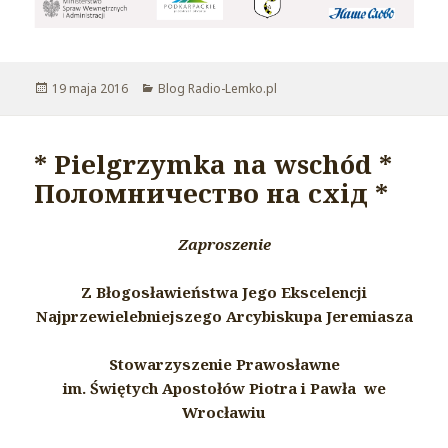
Opublikowano
19 maja 2016
Kategorie
Blog Radio-Lemko.pl
* Pielgrzymka na wschód *
Поломничество на схід *
Zaproszenie
Z Błogosławieństwa Jego Ekscelencji
Najprzewielebniejszego Arcybiskupa Jeremiasza
Stowarzyszenie Prawosławne
im. Świętych Apostołów Piotra i Pawła we
Wrocławiu