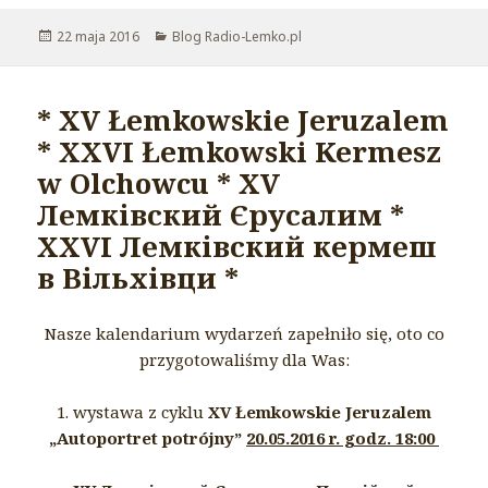
Opublikowano
22 maja 2016
Kategorie
Blog Radio-Lemko.pl
* XV Łemkowskie Jeruzalem
* XXVI Łemkowski Kermesz
w Olchowcu * XV
Лемківский Єрусалим *
XXVI Лемківский кeрмеш
в Вільхівци *
Nasze kalendarium wydarzeń zapełniło się, oto co
przygotowaliśmy dla Was:
1. wystawa z cyklu
XV Łemkowskie Jeruzalem
„Autoportret potrójny”
20.05.2016 r. godz. 18:00