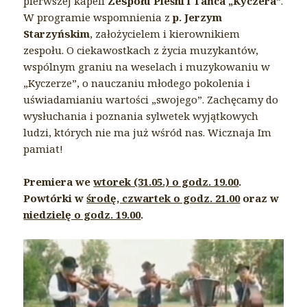
pierwszej kapeli
Zespołu Pieśni i Tańca „Kyczera”
.
W programie wspomnienia z
p. Jerzym
Starzyńskim
, założycielem i kierownikiem
zespołu. O ciekawostkach z życia muzykantów,
wspólnym graniu na weselach i muzykowaniu w
„Kyczerze”, o nauczaniu młodego pokolenia i
uświadamianiu wartości „swojego”. Zachęcamy do
wysłuchania i poznania sylwetek wyjątkowych
ludzi, których nie ma już wśród nas. Wicznaja Im
pamiat!
Premiera we
wtorek (31.05.) o godz. 19.00
.
Powtórki w
środę, czwartek o godz. 21.00
oraz w
niedzielę o godz. 19.00
.