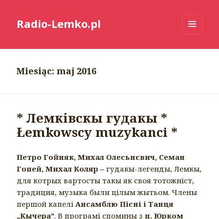
Radio-Lemko.pl
MENU
I
WIDGETY
Miesiąc:
maj 2016
* Лемківскы гудакы *
Łemkowscy muzykanci *
Петро Гойняк, Михал Олесьнєвич, Семан
Гопей, Михал Коляр –
гудакы-легенды, Лемкы,
для котрых вартосты такы як своя тотожніст,
традиция, музыка были цілым жытьом. Члены
першой капелі
Ансамблю Пісні і Танця
„Кычера”
. В програмі спомины з
п. Юрком