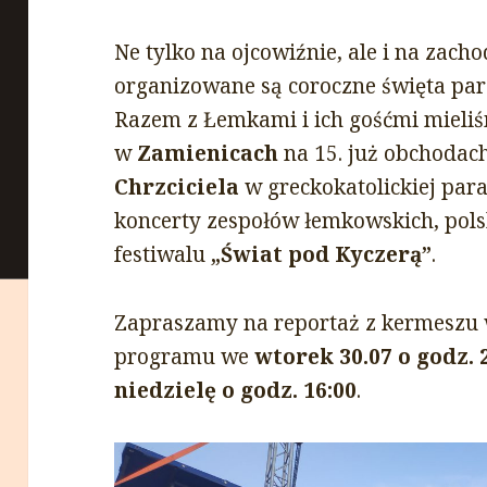
Ne tylko na ojcowiźnie, ale i na zach
organizowane są coroczne święta para
Razem z Łemkami i ich gośćmi mieliś
w
Zamienicach
na 15. już obchodac
Chrzciciela
w greckokatolickiej par
koncerty zespołów łemkowskich, pols
festiwalu
„Świat pod Kyczerą”
.
Zapraszamy na reportaż z kermeszu 
programu we
wtorek 30.07 o godz. 
niedzielę o godz. 16:00
.