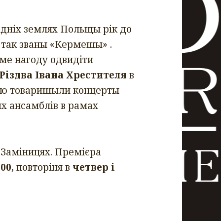
хідніх землях Польщы рік до
, так званы «Кермешы» .
сме нагоду одвидіти
Різдва Івана Хрестителя
в
аню товаришыли концерты
ых ансамблів в рамах
 Заміницях. Премієра
:00
, повторіня в
четвер і