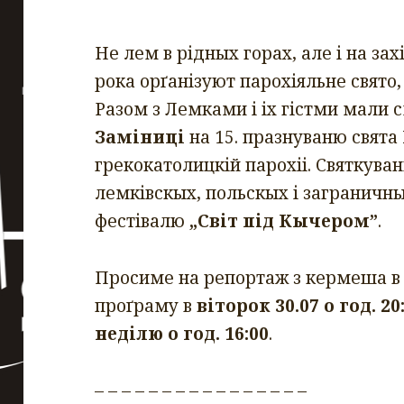
Не лем в рідных горах, але і на за
рока орґанізуют парохіяльне свято
Разом з Лемками і іх гістми мали 
Заміниці
на 15. празнуваню свята
грекокатолицкій парохіі. Святкув
лемківскых, польскых і заграничн
фестівалю
„Світ під Кычером”
.
Просиме на репортаж з кермеша в
проґраму в
віторок 30.07 о год. 20
неділю о год. 16:00
.
– – – – – – – – – – – – – – – –