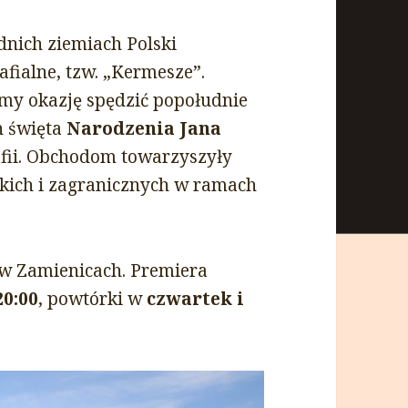
odnich ziemiach Polski
fialne, tzw. „Kermesze”.
my okazję spędzić popołudnie
h święta
Narodzenia Jana
afii. Obchodom towarzyszyły
kich i zagranicznych w ramach
w Zamienicach. Premiera
20:00
, powtórki w
czwartek i