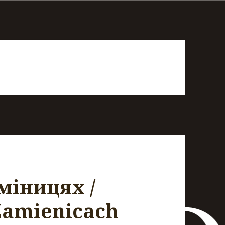
міницях /
Zamienicach