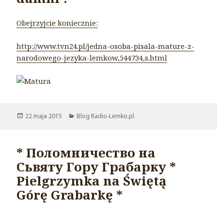
Obejrzyjcie koniecznie:
http://www.tvn24.pl/jedna-osoba-pisala-mature-z-
narodowego-jezyka-lemkow,544734,s.html
Opublikowano
22 maja 2015
Kategorie
Blog Radio-Lemko.pl
* Поломничество на
Сьвяту Гору Грабарку *
Pielgrzymka na Świętą
Górę Grabarkę *