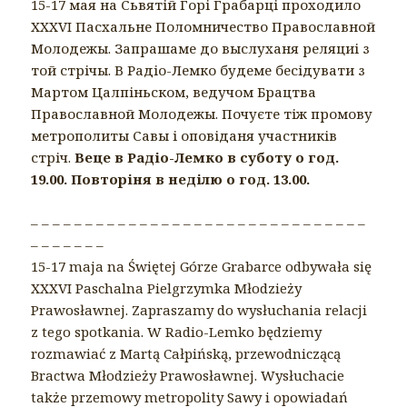
15-17 мая на Сьвятій Горі Грабарці проходило
ХXXVI Пасхальне Поломничество Православной
Молодежы. Запрашаме до выслуханя реляциі з
той стрічы. В Радіо-Лемко будеме бесідувати з
Мартом Цалпіньском, ведучом Брацтва
Православной Молодежы. Почуєте тіж промову
метрополиты Савы і оповіданя участників
стріч.
Веце в Радіо-Лемко в суботу о год.
19.00. Повторіня в неділю о год. 13.00.
– – – – – – – – – – – – – – – – – – – – – – – – – – – – – – –
– – – – – – –
15-17 maja na Świętej Górze Grabarce odbywała się
XXXVI Paschalna Pielgrzymka Młodzieży
Prawosławnej. Zapraszamy do wysłuchania relacji
z tego spotkania. W Radio-Lemko będziemy
rozmawiać z Martą Całpińską, przewodniczącą
Bractwa Młodzieży Prawosławnej. Wysłuchacie
także przemowy metropolity Sawy i opowiadań