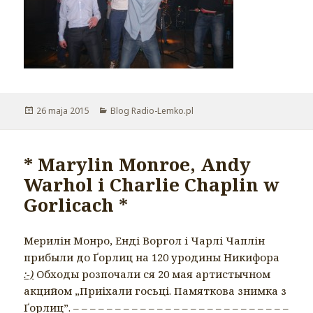
Opublikowano
26 maja 2015
Kategorie
Blog Radio-Lemko.pl
* Marylin Monroe, Andy
Warhol i Charlie Chaplin w
Gorlicach *
Мерилін Монро, Енді Воргол і Чарлі Чаплін
прибыли до Ґорлиц на 120 уродины Никифора
:-)
Обходы розпочали ся 20 мая артистычном
акцийом „Приіхали госьці. Памяткова знимка з
Ґорлиц”. – – – – – – – – – – – – – – – – – – – – – – – – – –