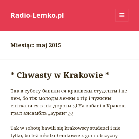
Radio-Lemko.pl
MENU
I
WIDGETY
Miesiąc:
maj 2015
* Chwasty w Krakowie *
Так в суботу бавили ся краківскы студенты і не
лем, бо тіж молоды Лемкы з гір і чужыны –
спіткали ся в піл дорогы
;-)
На забаві в Кракові
грал ансамбль „Бурян”
:-)
– – – – – – – – – – – – – – – – – – – – –
Tak w sobotę bawili się krakowscy studenci i nie
tylko, bo też młodzi Łemkowie z gór i obczyzny –