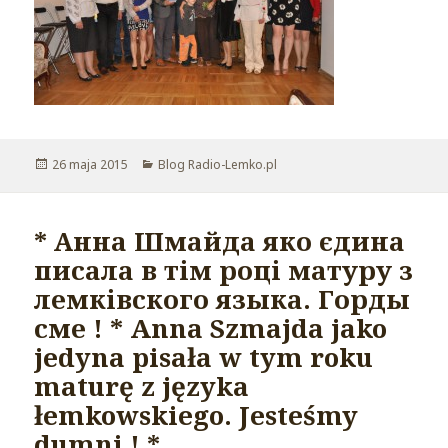
Opublikowano
26 maja 2015
Kategorie
Blog Radio-Lemko.pl
* Анна Шмайда яко єдина
писала в тім році матуру з
лемківского языка. Горды
сме ! * Anna Szmajda jako
jedyna pisała w tym roku
maturę z języka
łemkowskiego. Jesteśmy
dumni ! *