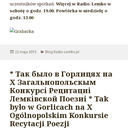
uczestników spotkań.
Więcej w Radio-Lemko w
sobotę o godz. 19.00. Powtórka w niedzielę o
godz. 13.00
Opublikowano
22 maja 2015
Kategorie
Blog Radio-Lemko.pl
* Так было в Горлицях на
Х Загальнопольскым
Конкурсі Рецитациі
Лемківской Поезиі * Tak
było w Gorlicach na X
Ogólnopolskim Konkursie
Recytacji Poezji