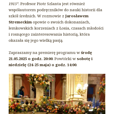
1915”
. Profesor Piotr Szlanta jest również
współautorem podręczników do nauki historii dla
szkół średnich. W rozmowie z
Jarosławem
Stremeckim
opowie o swoich dokonaniach,
łemkowskich korzeniach z Łosia, czasach młodości
i rosnącego zainteresowania historią, która
okazała się jego wielką pasją.
Zapraszamy na premierę programu w
środę
21.05.2025 o godz. 20:00
. Powtórki w
sobotę i
niedzielę (24-25 maja) o godz. 14:00
.