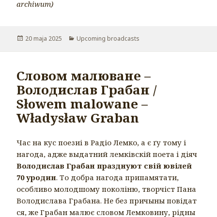
archiwum)
Opublikowano
20 maja 2025
Kategorie
Upcoming broadcasts
Cловом малюване –
Володислав Грабан /
Słowem malowane –
Władysław Graban
Час на кус поезиі в Радіо Лемко, а є ґу тому і
нагода, адже выдатний лемківскій поета і діяч
Володислав Грабан празднуют свій ювілей
70 уродин
. То добра нагода припамятати,
особливо молодшому поколіню, творчіст Пана
Володислава Грабана. Не без причыны повідат
ся, же Грабан малює словом Лемковину, рідны