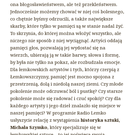
ona błogosławieństwem, ale też przekleństwem.
Jednocześnie możemy chować w niej coś bolesnego,
co chętnie byśmy odrzucili, a także największe
skarby, które tylko w pamięci są w stanie nadal żyć.
To skrzynia, do której można włożyć wszystko, ale
niczego nie sposób z niej wyciągnąć. Artyści oddają
pamięci głos, pozwalają jej wydostać się na
wierzch, ubierają ją w takie barwy, słowa i formę,
by była nie tylko na pokaz, ale rozbudzała emocje.
Dla łemkowskich artystów i tych, którzy czerpią z
Łemkowszczyzny, pamięć jest mocno spojona z
przestrzenią, dolą i niedolą naszej ziemi. Czy młode
pokolenie może odczuwać ból i pustkę? Czy starsze
pokolenie może się radować i czuć spokój? Czy dla
każdego artysty i jego dzieł znalazło się miejsce w
naszej pamięci? W programie Radio Lemko
usłyszycie relację z wystąpienia
historyka sztuki,
Michała Szymko
, który specjalizuje się w
łemkowskiej sztuce – to jej poświęca swoją