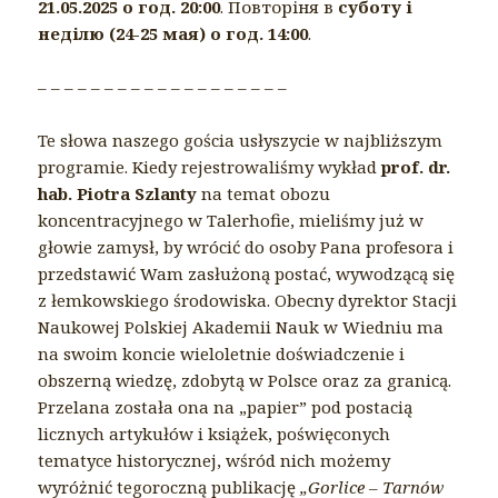
21.05.2025 о год. 20:00
. Повторіня в
суботу і
неділю (24-25 мая) о год. 14:00
.
– – – – – – – – – – – – – – – – – – –
Te słowa naszego gościa usłyszycie w najbliższym
programie. Kiedy rejestrowaliśmy wykład
prof. dr.
hab. Piotra Szlanty
na temat obozu
koncentracyjnego w Talerhofie, mieliśmy już w
głowie zamysł, by wrócić do osoby Pana profesora i
przedstawić Wam zasłużoną postać, wywodzącą się
z łemkowskiego środowiska. Obecny dyrektor Stacji
Naukowej Polskiej Akademii Nauk w Wiedniu ma
na swoim koncie wieloletnie doświadczenie i
obszerną wiedzę, zdobytą w Polsce oraz za granicą.
Przelana została ona na „papier” pod postacią
licznych artykułów i książek, poświęconych
tematyce historycznej, wśród nich możemy
wyróżnić tegoroczną publikację
„Gorlice – Tarnów