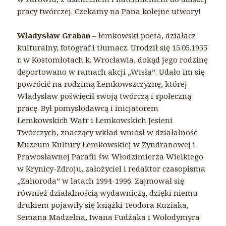
pracy twórczej. Czekamy na Pana kolejne utwory!
Władysław Graban
– łemkowski poeta, działacz
kulturalny, fotograf i tłumacz. Urodził się 15.05.1955
r. w Kostomłotach k. Wrocławia, dokąd jego rodzinę
deportowano w ramach akcji „Wisła”. Udało im się
powrócić na rodzimą Łemkowszczyznę, której
Władysław poświęcił swoją twórczą i społeczną
pracę. Był pomysłodawcą i inicjatorem
Łemkowskich Watr i Łemkowskich Jesieni
Twórczych, znaczący wkład wniósł w działalność
Muzeum Kultury Łemkowskiej w Zyndranowej i
Prawosławnej Parafii św. Włodzimierza Wielkiego
w Krynicy-Zdroju, założyciel i redaktor czasopisma
„Zahoroda” w latach 1994-1996. Zajmował się
również działalnością wydawniczą, dzięki niemu
drukiem pojawiły się książki Teodora Kuziaka,
Semana Madzelna, Iwana Fudżaka i Wołodymyra