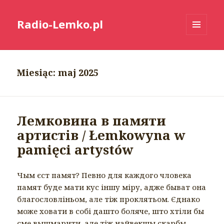
Radio-Lemko.pl
MENU
I
WIDGETY
Miesiąc:
maj 2025
Лемковина в памяти
артистів / Łemkowyna w
pamięci artystów
Чым єст памят? Певно для каждого чловека
памят буде мати кус іншу міру, адже быват она
благословліньом, але тіж проклятьом. Єднако
може ховати в собі дашто боляче, што хтіли бы
сме вышмарити, але тіж найвекшы скарбы,