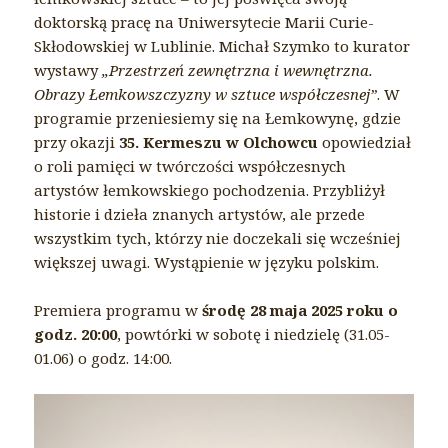
doktorską pracę na Uniwersytecie Marii Curie-
Skłodowskiej w Lublinie. Michał Szymko to kurator
wystawy
„Przestrzeń zewnętrzna i wewnętrzna.
Obrazy Łemkowszczyzny w sztuce współczesnej”
. W
programie przeniesiemy się na Łemkowynę, gdzie
przy okazji
35. Kermeszu w Olchowcu
opowiedział
o roli pamięci w twórczości współczesnych
artystów łemkowskiego pochodzenia. Przybliżył
historie i dzieła znanych artystów, ale przede
wszystkim tych, którzy nie doczekali się wcześniej
większej uwagi. Wystąpienie w języku polskim.
Premiera programu w
środę 28 maja 2025 roku o
godz. 20:00
, powtórki w sobotę i niedzielę (31.05-
01.06) o godz. 14:00.