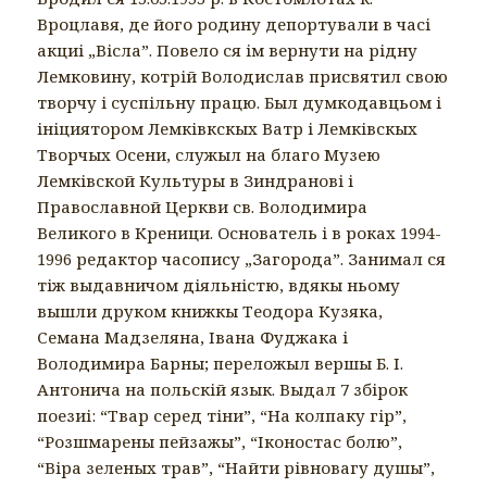
Вроцлавя, де його родину депортували в часі
акциі „Вісла”. Повело ся ім вернути на рідну
Лемковину, котрій Володислав присвятил свою
творчу і суспільну працю. Был думкодавцьом і
ініциятором Лемківкскых Ватр і Лемківскых
Творчых Осени, служыл на благо Музею
Лемківской Культуры в Зиндранові і
Православной Церкви св. Володимира
Великого в Креници. Основатель і в роках 1994-
1996 редактор часопису „Загорода”. Занимал ся
тіж выдавничом діяльністю, вдякы ньому
вышли друком книжкы Теодора Кузяка,
Семана Мадзеляна, Івана Фуджака і
Володимира Барны; переложыл вершы Б. І.
Антонича на польскій язык. Выдал 7 збірок
поезиі: “Твар серед тіни”, “На колпаку гір”,
“Розшмарены пейзажы”, “Іконостас болю”,
“Віра зеленых трав”, “Найти рівновагу душы”,