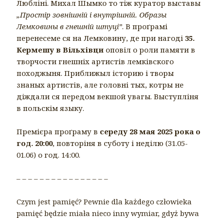
Любліні. Михал Шымко то тіж куратор выставы
„Простір зовнішній і внутрішній. Образы
Лемковины в гнешній штуці”
. В проґрамі
перенесеме ся на Лемковину, де при нагоді
35.
Кермешу в Вільхівци
оповіл о роли памяти в
творчости гнешніх артистів лемківского
походжыня. Приближыл історию і творы
знаных артистів, але головні тых, котры не
діждали ся передом векшой увагы. Выступліня
в польскім языку.
Премієра проґраму в
середу 28 мая 2025 рока о
год. 20:00
, повторіня в суботу і неділю (31.05-
01.06) о год. 14:00.
– – – – – – – – – – – – – – – –
Czym jest pamięć? Pewnie dla każdego człowieka
pamięć będzie miała nieco inny wymiar, gdyż bywa