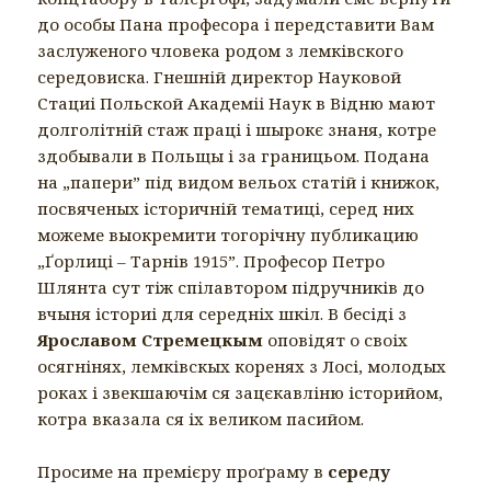
до особы Пана професора і передставити Вам
заслуженого чловека родом з лемківского
середовиска. Гнешній директор Науковой
Стациі Польской Академіі Наук в Відню мают
долголітній стаж праці і шырокє знаня, котре
здобывали в Польщы і за границьом. Подана
на „папери” під видом вельох статій і книжок,
посвяченых історичній тематиці, серед них
можеме выокремити тогорічну публикацию
„Ґорлиці – Тарнів 1915”. Професор Петро
Шлянта сут тіж спілавтором підручників до
вчыня істориі для середніх шкіл. В бесіді з
Ярославом Стремецкым
оповідят о своіх
осягнінях, лемківскых коренях з Лосі, молодых
роках і звекшаючім ся зацєкавліню історийом,
котра вказала ся іх великом пасийом.
Просиме на премієру проґраму в
середу