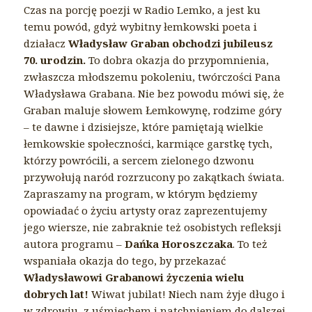
Czas na porcję poezji w Radio Lemko, a jest ku
temu powód, gdyż wybitny łemkowski poeta i
działacz
Władysław Graban obchodzi jubileusz
70. urodzin.
To dobra okazja do przypomnienia,
zwłaszcza młodszemu pokoleniu, twórczości Pana
Władysława Grabana. Nie bez powodu mówi się, że
Graban maluje słowem Łemkowynę, rodzime góry
– te dawne i dzisiejsze, które pamiętają wielkie
łemkowskie społeczności, karmiące garstkę tych,
którzy powrócili, a sercem zielonego dzwonu
przywołują naród rozrzucony po zakątkach świata.
Zapraszamy na program, w którym będziemy
opowiadać o życiu artysty oraz zaprezentujemy
jego wiersze, nie zabraknie też osobistych refleksji
autora programu –
Dańka Horoszczaka
. To też
wspaniała okazja do tego, by przekazać
Władysławowi Grabanowi życzenia wielu
dobrych lat!
Wiwat jubilat! Niech nam żyje długo i
w zdrowiu, z uśmiechem i natchnieniem do dalszej