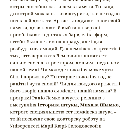
котры способны жыти лем в памяти. То лада,
до котрой мож вшытко вштурити, але не годно
нич з ней достати. Артисты оддают голос своій
памяти, дозваляют ій выйти на верха і
приоблікают ю до такых барв, слів і форм,
штобы была не лем на параду, але і для
розбуджыня емоций. Для лемківскых артистів і
тых, што черпают з Лемковины памят єст
сильно споєна з простором, дольом і недольом
нашой землі. Чи молоде поколіня може чути
біль і порожыну? Чи старше поколіня годне
радіти і чути спокій? Чи для каждого артисты і
його творів нашло ся місце в нашій памяти? В
проґрамі Радіо Лемко почуєте реляцию з
выступліня
історика штукы, Михала Шымко
,
котрого специяльністю єст лемківска штука –
то ій посвячат свою докторску роботу на
Університеті Маріі Кюрі-Склодовской в