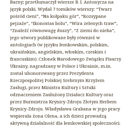
Barny; przetłumaczył wiersze B. I. Antonycza na
język polski. Wydał 7 tomików wierszy: “Twarz
pośród cieni”, “Na kołpaku gór”, “Rozsypane
pejzaże”, “Ikonostas bolu”, “Wira zelenych traw”,
“Znaleźć równowagę duszy”, “Z ziemi do nieba”,
jego utwory publikowane były również w
antologiach (w języku łemkowskim, polskim,
ukraińskim, angielskim, włoskim, czeskim i
francuskim). Członek Narodowego Związku Pisarzy
Ukrainy, nagradzany w Polsce i Ukrainie, m.in.
został uhonorowany przez Prezydenta
Rzeczpospolitej Polskiej Srebrnym Krzyżem
Zasługi, przez Ministra Kultury i Sztuki
odznaczeniem Zasłużony Działacz Kultury oraz
przez Burmistrza Krynicy-Zdroju Złotym Herbem
Krynicy-Zdroju. Władysława Grabana w jego pracy
wspierała żona Olena, a ich dzieci prowadzą
aktywną działalność dla łemkowskiej społeczności.