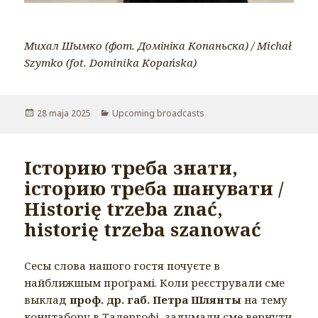
Михал Шымко (фот. Домініка Копаньска) / Michał
Szymko (fot. Dominika Kopańska)
Opublikowano
28 maja 2025
Kategorie
Upcoming broadcasts
Історию треба знати,
історию треба шанувати /
Historię trzeba znać,
historię trzeba szanować
Сесы слова нашого гостя почуєте в
найближшым проґрамі. Коли реєстрували сме
выклад
проф. др. габ. Петра Шлянты
на тему
концтабору в Талергофі, задумали сме вернути