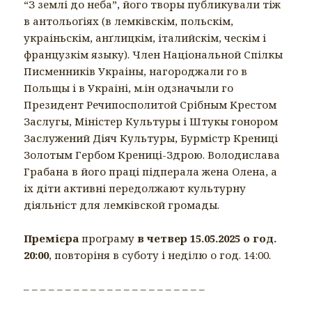
“З землі до неба”, його творы публикували тіж
в антольоґіях (в лемківскім, польскім,
украіньскім, анґлицкім, італийскім, ческім і
французкім языку). Член Національной Спілкы
Писменників Украіны, нагороджали го в
Польщы і в Украіні, м.ін одзначыли го
Президент Речипосполитой Срібным Крестом
Заслугы, Міністер Культуры і Штукы гонором
Заслужений Діяч Культуры, Бурмістр Крениці
Золотым Гербом Крениці-Здрою. Володислава
Грабана в його праці підперала жена Олена, а
іх діти активні передолжают культурну
діяльніст для лемківской громады.
Премієра
проґраму
в четвер 15.05.2025 о год.
20:00
, повторіня в суботу і неділю о год. 14:00.
– – – – – – – – – – – – – – – – – – – – – –