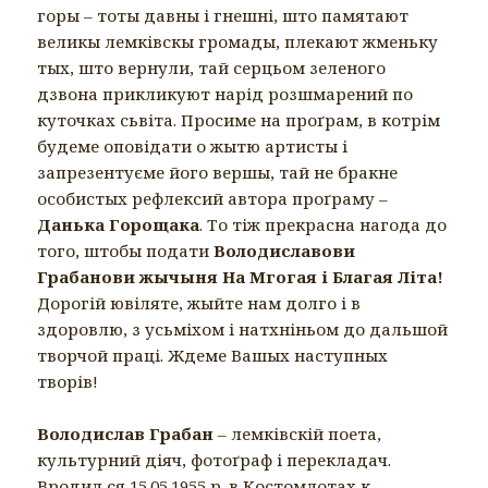
горы – тоты давны і гнешні, што памятают
великы лемківскы громады, плекают жменьку
тых, што вернули, тай серцьом зеленого
дзвона прикликуют нарід розшмарений по
куточках сьвіта. Просиме на проґрам, в котрім
будеме оповідати о жытю артисты і
запрезентуєме його вершы, тай не бракне
особистых рефлексий автора проґраму –
Данька Горощака
. То тіж прекрасна нагода до
того, штобы подати
Володиславови
Грабанови жычыня На Мгогая і Благая Літа!
Дорогій ювіляте, жыйте нам долго і в
здоровлю, з усьміхом і натхніньом до дальшой
творчой праці. Ждеме Вашых наступных
творів!
Володислав Грабан
– лемківскій поета,
культурний діяч, фотоґраф і перекладач.
Вродил ся 15.05.1955 р. в Костомлотах к.