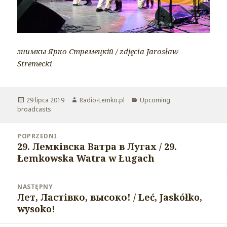
знимкы Ярко Стремецкій / zdjęcia Jarosław
Stremecki
Opublikowano
29 lipca 2019
Autor
Radio-Lemko.pl
Kategorie
Upcoming
broadcasts
Nawigacja
POPRZEDNI
wpisu
29. Лемківска Ватра в Лугах / 29.
Poprzedni
Łemkowska Watra w Ługach
wpis:
NASTĘPNY
Лет, Ластівко, высоко! / Leć, Jaskółko,
Następny
wysoko!
wpis: