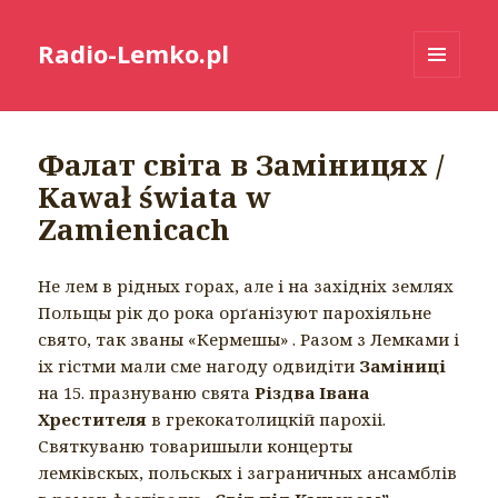
Radio-Lemko.pl
MENU
I
WIDGETY
Фалат світа в Заміницях /
Kawał świata w
Zamienicach
Не лем в рідных горах, але і на західніх землях
Польщы рік до рока орґанізуют парохіяльне
свято, так званы «Кермешы» . Разом з Лемками і
іх гістми мали сме нагоду одвидіти
Заміниці
на 15. празнуваню свята
Різдва Івана
Хрестителя
в грекокатолицкій парохіі.
Святкуваню товаришыли концерты
лемківскых, польскых і заграничных ансамблів