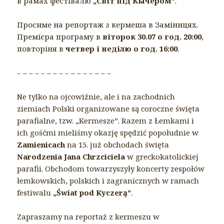
в рамах фестівалю
„Світ під Кычером”
.
Просиме на репортаж з кермеша в Заміницях.
Премієра проґраму в
віторок 30.07 о год. 20:00
,
повторіня в
четвер і неділю о год. 16:00
.
– – – – – – – – – – – – – – – –
Ne tylko na ojcowiźnie, ale i na zachodnich
ziemiach Polski organizowane są coroczne święta
parafialne, tzw. „Kermesze”. Razem z Łemkami i
ich gośćmi mieliśmy okazję spędzić popołudnie w
Zamienicach
na 15. już obchodach święta
Narodzenia Jana Chrzciciela
w greckokatolickiej
parafii. Obchodom towarzyszyły koncerty zespołów
łemkowskich, polskich i zagranicznych w ramach
festiwalu
„Świat pod Kyczerą”
.
Zapraszamy na reportaż z kermeszu w