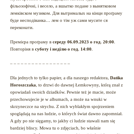
фільозофічні, і весело, а вшытко подане з вынятковом
лемківском музиком. Для вытрималых на кінци проґраму
буде несподіванка… лем о тім уж сами мусите ся
переконати.
Премієра проґраму в
середу 06.09.2023 о год. 20:00
.
Повторіня в
суботу і неділю о год. 14:00
.
– – – – – – – – – – – – – – – – –
Dla jednych to tylko papier, a dla naszego redaktora,
Dańka
Horoszczaka
, to drzwi do dawnej Łemkowyny, którą znał z
opowiadań swoich dziadków. Pewnie też je macie, może
przechowujecie je w albumach, a może na wnuki w
skrzyneczce na strychu. Z nich wyblakłym spojrzeniem
spoglądają na nas ludzie, o których świat dawno zapomniał.
A gdy po nie sięgamy, to jakby ci ludzie stawali nam się
bardziej bliscy. Mowa tu o zdjęciach, bo właśnie