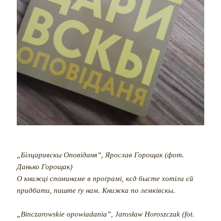
„Білцаривскы Оповіданя”, Ярослав Горощак (фот.
Данько Горощак)
О книжці споминаме в проґрамі, кєд бысте хотіли єй
придбати, пиште ґу нам. Книжка по лемківскы.
„Binczarowskie opowiadania”, Jarosław Horoszczak (fot.