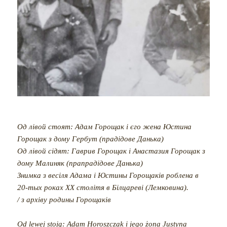
Од лівой стоят: Адам Горощак і єго жена Юстина
Горощак з дому Гербут (прадідове Данька)
Од лівой сідят: Гаврив Горощак і Анастазия Горощак з
дому Малиняк (прапрадідове Данька)
Знимка з весіля Адама і Юстины Горощаків роблена в
20-тых роках ХХ столітя в Білцареві (Лемковина).
/ з архіву родины Горощаків
Od lewej stoją: Adam Horoszczak i jego żona Justyna