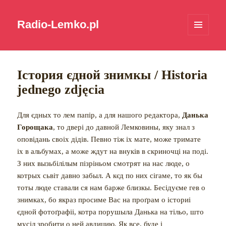
Radio-Lemko.pl
MENU
I
WIDGETY
Істория єдной знимкы / Historia
jednego zdjęcia
Для єдных то лем папір, а для нашого редактора,
Данька
Горощака
, то двері до давной Лемковины, яку знал з
оповідань своіх дідів. Певно тіж іх мате, може тримате
іх в альбумах, а може ждут на внуків в скриночці на поді.
З них вызьбілілым пізріньом смотрят на нас люде, о
котрых сьвіт давно забыл. А кєд по них сігаме, то як бы
тоты люде ставали ся нам барже близкы. Бесідуєме гев о
знимках, бо якраз просиме Вас на проґрам о істориі
єдной фотоґрафіі, котра порушыла Данька на тільо, што
мусіл зробити о ней авдицию. Як все, буде і