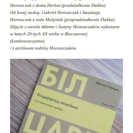
Horoszczak z domu Herbut (pradziadkowie Dańka)
Od lewej siedzą: Gabriel Horoszczak i Anastazja
Horoszczak z rodu Malyniak (prapradziadkowie Dańka)
Zdjęcie z wesela Adama i Justyny Horoszczaków wykonane
w latach 20-tych XX wieku w Binczarowej
(Łemkowszczyzna).
/ z archiwum rodziny Horoszczaków