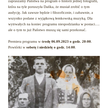
zapraszamy Państwa na program o historii jednej fotografii,
która na tyle poruszyła Dańka, że musiał zrobić o tym
audycję. Jak zawsze będzie i filozoficznie, i zabawnie, a
wszystko podane z wyjątkową łemkowską muzyką. Dla
wytrwałych na koniec programu niespodzianka w postaci….
ale o tym to już Państwo muszą się sami przekonać.
Premiera programu w
środę 06.09.2023 o godz. 20:00
.
Powtórki w
sobotę i niedzielę o godz. 14:00
.