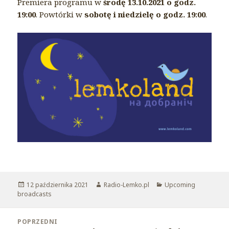
Premiera programu w
środę 13.10.2021 o godz.
19:00
. Powtórki w
sobotę i niedzielę o godz. 19:00
.
Opublikowano
12 października 2021
Autor
Radio-Lemko.pl
Kategorie
Upcoming
broadcasts
Nawigacja
POPRZEDNI
wpisu