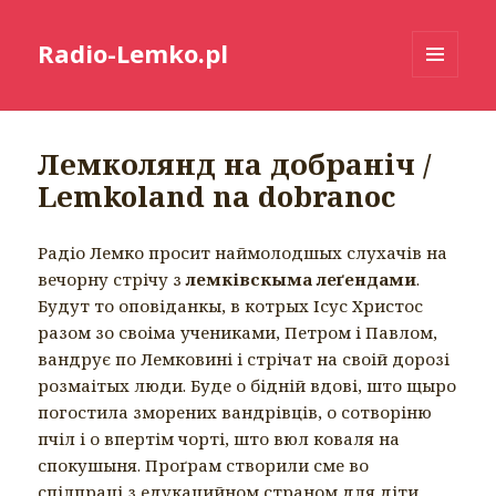
Radio-Lemko.pl
MENU
I
WIDGETY
Лемколянд на добраніч /
Lemkoland na dobranoc
Радіо Лемко просит наймолодшых слухачів на
вечорну стрічу з
лемківскыма леґендами
.
Будут то оповіданкы, в котрых Ісус Христос
разом зо своіма учениками, Петром і Павлом,
вандрує по Лемковині і стрічат на своій дорозі
розмаітых люди. Буде о бідній вдові, што щыро
погостила зморених вандрівців, о сотворіню
пчіл і о впертім чорті, што вюл коваля на
спокушыня. Проґрам створили сме во
спілпраці з едукацийном страном для діти