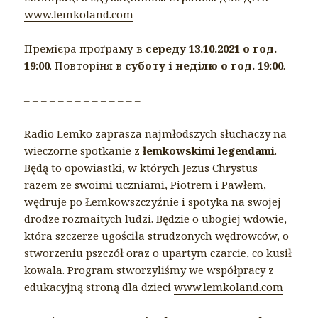
www.lemkoland.com
Премієра проґраму в
середу 13.10.2021 о год.
19:00
. Повторіня в
суботу і неділю о год. 19:00
.
– – – – – – – – – – – – – –
Radio Lemko zaprasza najmłodszych słuchaczy na
wieczorne spotkanie z
łemkowskimi legendami
.
Będą to opowiastki, w których Jezus Chrystus
razem ze swoimi uczniami, Piotrem i Pawłem,
wędruje po Łemkowszczyźnie i spotyka na swojej
drodze rozmaitych ludzi. Będzie o ubogiej wdowie,
która szczerze ugościła strudzonych wędrowców, o
stworzeniu pszczół oraz o upartym czarcie, co kusił
kowala. Program stworzyliśmy we współpracy z
edukacyjną stroną dla dzieci
www.lemkoland.com