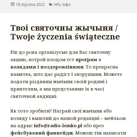
Opublikowano
18 stycznia 2022
Kategorie
info
,
інфо
Твоі святочны жычыня /
Twoje życzenia świąteczne
Рік до рока орґанізуєме для Вас святочну
акцию, котрой плодом єст
проґрам з
колядами і поздоровлінями
. То прекрасна
памятка, што дає радіст і зворушыня. Можете
подати різдвяны жычыня своiй родинi i
приятелям, а мы представиме іх в часі
святочной авдициі.
Як тото зробити? Награй своі жычыня або
коляду і вышлий до нашой редакциі – мейльом
на адрыс
info@radio-lemko.pl
або през
фейсбуковий фанпейдж
. Можеш тіж написати