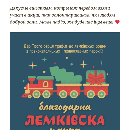
Дякуєме вшыткым, котры юж передом взяли
участ в акциі, так волонтариюшам, як і людям
доброй воли. Маме надію, же буде нас іщы веце!