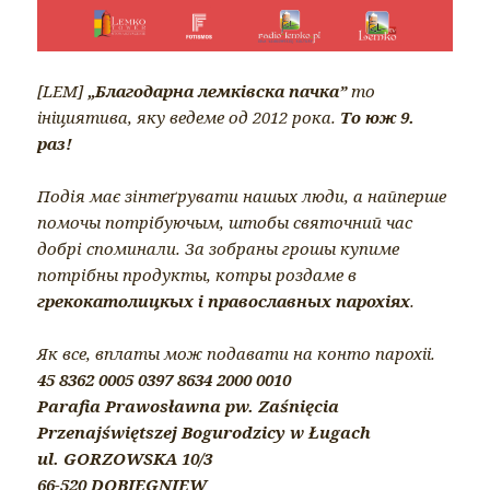
[LEM]
„Благодарна лемківска пачка”
то
ініциятива, яку ведеме од 2012 рока.
То юж 9.
раз!
Подiя має зiнтеґрувати нашых люди, а найперше
помочы потрiбуючым, штобы святочний час
добрi споминали. За зобраны грошы купиме
потрiбны продукты, котры роздаме в
грекокатолицкых і православных парохiях
.
Як все, вплаты мож подавати на конто парохіі.
45 8362 0005 0397 8634 2000 0010
Parafia Prawosławna pw. Zaśnięcia
Przenajświętszej Bogurodzicy w Ługach
ul. GORZOWSKA 10/3
66-520 DOBIEGNIEW