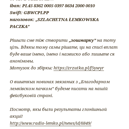
iban: PL45 8362 0005 0397 8634 2000 0010
Swift: GBWCPLPP
наголовок: „SZLACHETNA ŁEMKOWSKA
PACZKA”
Рішыли сме тіж створити
„зошмарку”
на тоту
ціль. Вдякы тому самы рішате, ци на списі вплат
буде ваше імено, імено і назвиско або лишыте ся
анонімовы.
Мотузок до збіркы:
https://zrzutka.pl/f5ywyr
О вшыткых новинах звязаных з „Благодарном
лемківском пачком” будеме писати на нашiй
фейсбуковiй странi.
Посмотр, якы были результаты глонішньой
акциі!
http://www.radio-lemko.pl/news/id/6849/