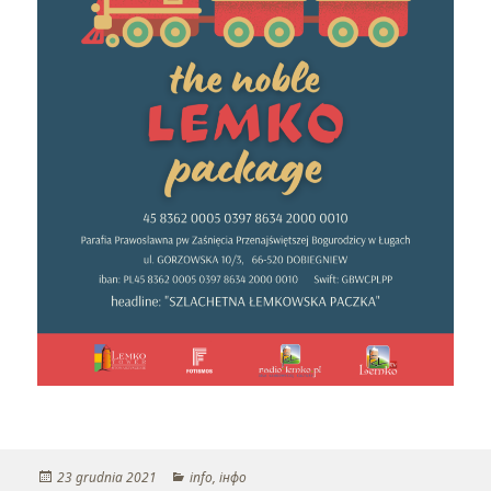
Opublikowano
23 grudnia 2021
Kategorie
info
,
інфо