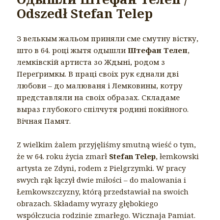
Odszedł Stefan Telep
З велькым жальом приняли сме смутну вістку,
што в 64. році жытя одышли
Штефан Телеп
,
лемківскій артиста зо Ждыні, родом з
Переґримкы. В праці своіх рук єднали дві
любови – до малюваня і Лемковины, котру
представляли на своіх образах. Складаме
выраз глубокого спілчутя родині покійного.
Вічная Памят.
Z wielkim żalem przyjęliśmy smutną wieść o tym,
że w 64. roku życia zmarł
Stefan Telep
, łemkowski
artysta ze Zdyni, rodem z Pielgrzymki. W pracy
swych rąk łączył dwie miłości – do malowania i
Łemkowszczyzny, którą przedstawiał na swoich
obrazach. Składamy wyrazy głębokiego
współczucia rodzinie zmarłego. Wicznaja Pamiat.