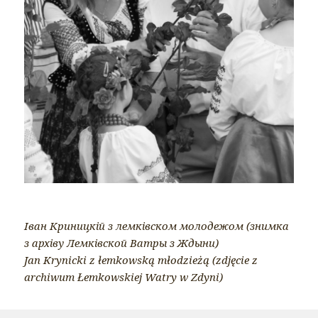
Іван Криницкій з лемківском молодежом (знимка
з архіву Лемківской Ватры з Ждыни)
Jan Krynicki z łemkowską młodzieżą (zdjęcie z
archiwum Łemkowskiej Watry w Zdyni)