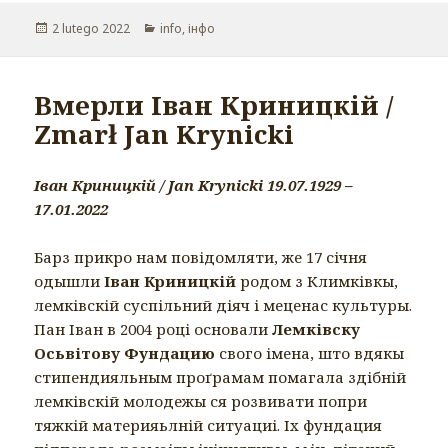
Opublikowano
2 lutego 2022
Kategorie
info
,
інфо
Вмерли Іван Криницкій /
Zmarł Jan Krynicki
Іван Криницкій / Jan Krynicki 19.07.1929 –
17.01.2022
Барз прикро нам повідомляти, же 17 січня
одышли
Іван Криницкій
родом з Климківкы,
лемківскій суспільний діяч і меценас культуры.
Пан Іван в 2004 році основали
Лемківску
Осьвітову Фундацию
свого імена, што вдякы
стипендияльным проґрамам помагала здібній
лемківскій молодежы ся розвивати попри
тяжкій материяьлній ситуациі. Іх фундация