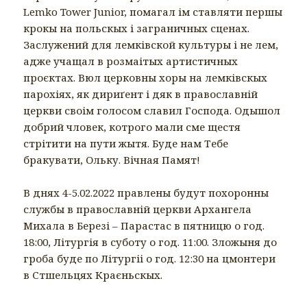
Lemko Tower Junior, помагал ім ставляти першы
крокы на польскых і заграничных сценах.
Заслужений для лемківской культуры і не лем,
адже учащал в розмаітых артистичных
проєктах. Вюл церковны хоры на лемківскых
парохіях, як дириґент і дяк в православній
церкви своім голосом славил Господа. Одышол
добрий чловек, котрого мали сме щестя
стрітити на пути жытя. Буде нам Тебе
бракувати, Ольку. Вічная Памят!
В днях 4-5.02.2022 правлены будут похоронны
службы в православній церкви Архангела
Михала в Березі – Парастас в пятницю о год.
18:00, Літургія в суботу о год. 11:00. Зложыня до
гроба буде по Літургіі о год. 12:30 на цмонтери
в Стшельцях Краєньскых.