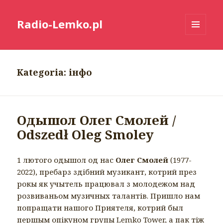
Radio-Lemko.pl
MENU
I
WIDGETY
Kategoria:
інфо
Одышол Олег Смолей /
Odszedł Oleg Smoley
1 лютого одышол од нас
Олег Смолей
(1977-
2022), пребарз здібний музикант, котрий през
рокы як учытель працювал з молодежом над
розвиваньом музичных талантів. Пришло нам
попращати нашого Приятеля, котрий был
першым опікуном групы Lemko Tower, а пак тіж