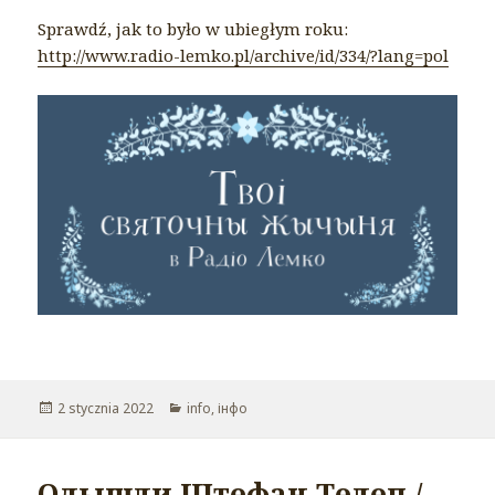
Sprawdź, jak to było w ubiegłym roku:
http://www.radio-lemko.pl/archive/id/334/?lang=pol
Opublikowano
2 stycznia 2022
Kategorie
info
,
інфо
Одышли Штефан Телеп /