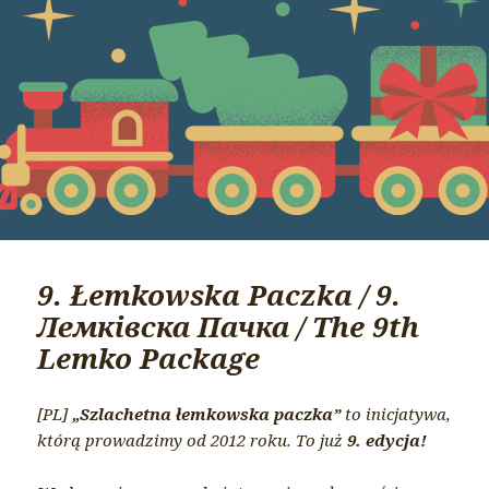
i
o
k
r
o
i
w
e
a
n
o
9. Łemkowska Paczka / 9.
Лемківска Пачка / The 9th
Lemko Package
[PL]
„Szlachetna łemkowska paczka”
to inicjatywa,
którą prowadzimy od 2012 roku. To już
9. edycja!