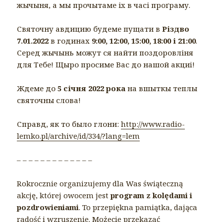
жычыня, а мы прочытаме іх в часі проґраму.
Святочну авдицию будеме пущати в
Різдво
7.01.2022
в годинах
9:00, 12:00, 15:00, 18:00 і 21:00
.
Серед жычынь можут ся найти поздоровліня
для Тебе! Щыро просиме Вас до нашой акциi!
Ждеме до
5 січня 2022 рока
на вшыткы теплы
святочны слова!
Справд, як то было глони:
http://www.radio-
lemko.pl/archive/id/334/?lang=lem
– – – – – – – – – – – – –
Rokrocznie organizujemy dla Was świąteczną
akcję, której owocem jest
program z kolędami i
pozdrowieniami
. To przepiękna pamiątka, dająca
radość i wzruszenie. Możecie przekazać