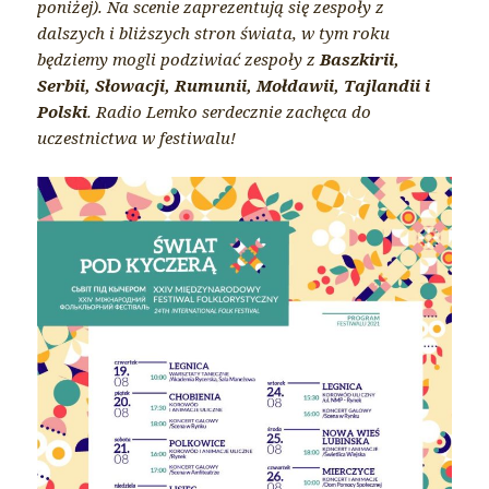
poniżej). Na scenie zaprezentują się zespoły z
dalszych i bliższych stron świata, w tym roku
będziemy mogli podziwiać zespoły z
Baszkirii,
Serbii, Słowacji, Rumunii, Mołdawii, Tajlandii i
Polski
. Radio Lemko serdecznie zachęca do
uczestnictwa w festiwalu!