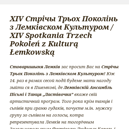
XIV Стрічы Трьох Поколінь
з Лемківском Культуром /
XIV Spotkania Trzech
Pokoleń z Kulturą
Łemkowską
Стоваришыня Лемків
зас просит Вас на
Стрічы
Трьох Поколінь з Лемківском Культуром!
Юж
14. раз в рамах сесой подіі будеме мати нагоду
зыйти ся в Пшемкові, де
Лемківскій Ансамбль
Пісьні і Танця „Ластівочка”
вкаже свій
артистичний проґрам. Того рока крім танців і
сьпівів при граню гудаків, почуєте м.ін. мужску
групу зо сьпівом на голосы, котра
репрезентувала Лемків на тогорічным
Загальнопольскым Фестівалю Людовых Капель і