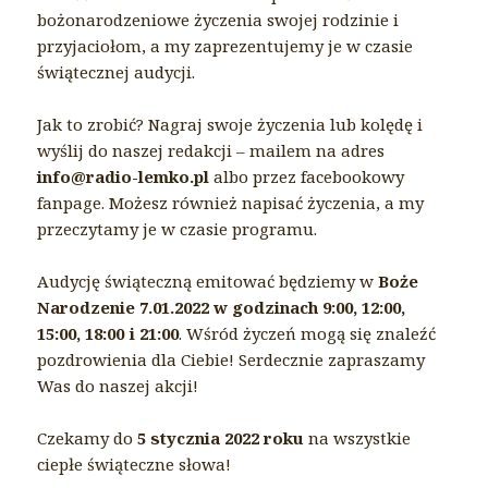
bożonarodzeniowe życzenia swojej rodzinie i
przyjaciołom, a my zaprezentujemy je w czasie
świątecznej audycji.
Jak to zrobić? Nagraj swoje życzenia lub kolędę i
wyślij do naszej redakcji – mailem na adres
info@radio-lemko.pl
albo przez facebookowy
fanpage. Możesz również napisać życzenia, a my
przeczytamy je w czasie programu.
Audycję świąteczną emitować będziemy w
Boże
Narodzenie 7.01.2022 w godzinach 9:00, 12:00,
15:00, 18:00 і 21:00
. Wśród życzeń mogą się znaleźć
pozdrowienia dla Ciebie! Serdecznie zapraszamy
Was do naszej akcji!
Czekamy do
5 stycznia 2022 roku
na wszystkie
ciepłe świąteczne słowa!