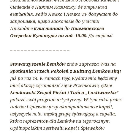
Сьпіваків в Нижнім Казімєжу, де отримала
выріжніня. Радіо Лемко і Лемко TV долучают до
запрошыня, щыро заохочаме до участи!
Приходте
6 листопада
до
Пшемківского
Осередка Культуры на год. 16:00
. До стрічы!
– – – – – – – – – – – – – – – – –
Stowarzyszenie Łemków
znów zaprasza Was na
Spotkania Trzech Pokoleń z Kulturą Łemkowską!
Już po raz 14. w ramach tego wydarzenia będziemy
mieć okazję zgromadzić się w Przemkowie, gdzie
Łemkowski Zespół Pieśni i Tańca „Łastiwoczka”
pokaże swój program artystyczny. W tym roku prócz
tańców i śpiewów przy akompaniamencie kapeli,
usłyszycie m.in. męską grupę śpiewającą a capella,
która reprezentowała Łemków na tegorocznym
Ogólnopolskim Festiwalu Kapel i Śpiewaków