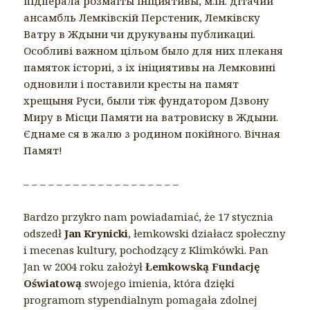
підперала розмаіты ініциятивы, м.ін. дітачий
ансамбль Лемківскій Перстеник, Лемківску
Ватру в Ждыни чи друкуваны публикациі.
Особливі важном цільом было для них плеканя
памяток істориі, з іх ініциятивы на Лемковині
одновили і поставили кресты на памят
хрещыня Руси, были тіж фундатором Дзвону
Миру в Місци Памяти на ватровиску в Ждыни.
Єднаме ся в жалю з родином покійного. Вічная
Памят!
– – – – – – – – – – – – – – – – – – –
Bardzo przykro nam powiadamiać, że 17 stycznia
odszedł
Jan Krynicki
, łemkowski działacz społeczny
i mecenas kultury, pochodzący z Klimkówki. Pan
Jan w 2004 roku założył
Łemkowską Fundację
Oświatową
swojego imienia, która dzięki
programom stypendialnym pomagała zdolnej