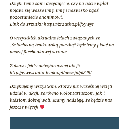
Dzięki temu sami decydujecie, czy na liście wpłat
pojawi się wasze imię, imię i nazwisko bądź
pozostaniecie anonimowi.
Link do zrzutki:
https://zrzutka.pl/f5ywyr
O wszystkich aktualnościach związanych ze
„Szlachetną łemkowską paczką” będziemy pisać na
naszej facebookowej stronie.
Zobacz efekty ubiegłorocznej akcji!
http://www.radio-lemko.pl/news/id/6849/
Dziękujemy wszystkim, którzy już wcześniej wzięli
udział w akcji, zarówno wolontariuszom, jak i
ludziom dobrej woli. Mamy nadzieję, że będzie nas
jeszcze więcej!