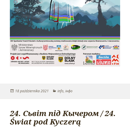
Opublikowano
18 października 2021
Kategorie
info
,
інфо
24. Сьвіт під Кычером / 24.
Świat pod Kyczerą