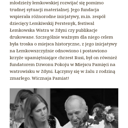
młodzieży łemkowskiej rozwijać się pomimo
trudnej sytuacji materialnej. Jego fundacja
wspierała różnorodne inicjatywy, m.in. zespół
dziecięcy Lemkiwskij Perstenyk, festiwal
Łemkowska Watra w Zdyni czy publikacje
drukowane. Szczególnie ważnym dla niego celem
była troska o miejsca historyczne, z jego inicjatywy
na Łemkowszczyźnie odnowiono i postawiono
krzyże upamiętniające chrzest Rusi, był on również
fundatorem Dzwonu Pokoju w Miejscu Pamięci na
watrowisku w Zdyni. Łączymy się w żalu z rodziną
zmarłego. Wicznaja Pamiat!