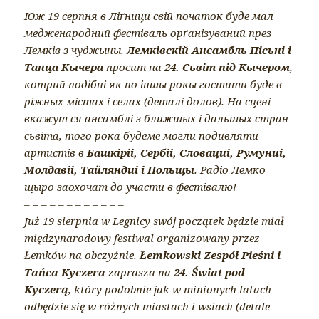
Юж 19 серпня в Ліґници свій початок буде мал
медженародний фестіваль орґанізуваний през
Лемків з чуджыны.
Лемківскій Ансамбль Пісьні і
Танца Кычера
просит на
24. Сьвіт під Кычером
,
котрий подібні як по іншы рокы гостити буде в
ріжных містах і селах (деталі долов). На сцені
вкажут ся ансамблі з ближшых і дальшых стран
сьвіта, того рока будеме могли подивляти
артистів в
Башкіріі, Сербіі, Словациі, Румуниі,
Молдавіі, Тайляндиі і Польщы
. Радіо Лемко
щыро заохочат до участи в фестівалю!
– – – – – – – – – – – –
Już 19 sierpnia w Legnicy swój początek będzie miał
międzynarodowy festiwal organizowany przez
Łemków na obczyźnie.
Łemkowski Zespół Pieśni i
Tańca Kyczera
zaprasza na
24. Świat pod
Kyczerą
, który podobnie jak w minionych latach
odbędzie się w różnych miastach i wsiach (detale