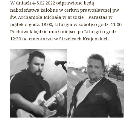
W dniach 4-5.02.2022 odprawione będą
nabożeństwa żałobne w cerkwi prawosławnej pw.
św. Archanioła Michała w Brzozie – Parastas w
piątek o godz. 18:00, Liturgia w sobotę o godz. 11:00.
Pochówek będzie miał miejsce po Liturgii o godz.
12:30 na cmentarzu w Strzelcach Krajeńskich.