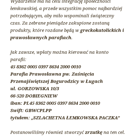
Wydarzenie ma na celu integrację społeczności
łemkowskiej, a przede wszystkim pomoc najbardziej
potrzebującym, aby miło wspominali świąteczny
czas. Za zebrane pieniądze zakupione zostaną
produkty, które rozdane będą w
greckokatolickich i
prawosławnych parafiach
.
Jak zawsze, wpłaty można kierować na konto
parafii:
45 8362 0005 0397 8634 2000 0010
Parafia Prawosławna pw. Zaśnięcia
Przenajświętszej Bogurodzicy w Ługach
ul. GORZOWSKA 10/3
66-520 DOBIEGNIEW
iban: PL45 8362 0005 0397 8634 2000 0010
Swift: GBWCPLPP
tytułem: „SZLACHETNA ŁEMKOWSKA PACZKA”
Postanowiliśmy również stworzyć
zrzutkę
na ten cel.