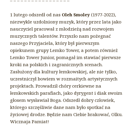
– – – – – – – – – – – – – – – – –
1 lutego odszedł od nas
Oleh Smoley
(1977-2022),
niezwykle uzdolniony muzyk, który przez lata jako
nauczyciel pracował z młodzieżą nad rozwojem
muzycznych talentów. Przyszło nam pożegnać
naszego Przyjaciela, który był pierwszym
opiekunem grupy Lemko Tower, a potem również
Lemko Tower Junior, pomagał im stawiać pierwsze
kroki na polskich i zagranicznych scenach.
Zasłużony dla kultury łemkowskiej, ale nie tylko,
uczestniczył bowiem w rozmaitych artystycznych
projektach. Prowadził chóry cerkiewne na
łemkowskich parafiach, jako dyrygent i diak swoim
głosem wysławiał Boga. Odszedł dobry człowiek,
którego szczęśliwie dane nam było spotkać na
życiowej drodze. Będzie nam Ciebie brakować, Olku.
Wicznaja Pamiat!