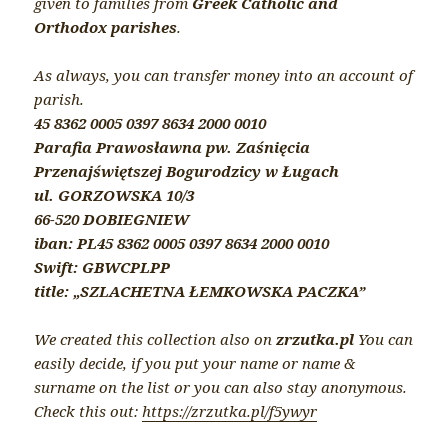
given to families from
Greek Catholic and
Orthodox parishes
.
As always, you can transfer money into an account of
parish.
45 8362 0005 0397 8634 2000 0010
Parafia Prawosławna pw. Zaśnięcia
Przenajświętszej Bogurodzicy w Ługach
ul. GORZOWSKA 10/3
66-520 DOBIEGNIEW
iban: PL45 8362 0005 0397 8634 2000 0010
Swift: GBWCPLPP
title: „SZLACHETNA ŁEMKOWSKA PACZKA”
We created this collection also on
zrzutka.pl
You can
easily decide, if you put your name or name &
surname on the list or you can also stay anonymous.
Check this out:
https://zrzutka.pl/f5ywyr