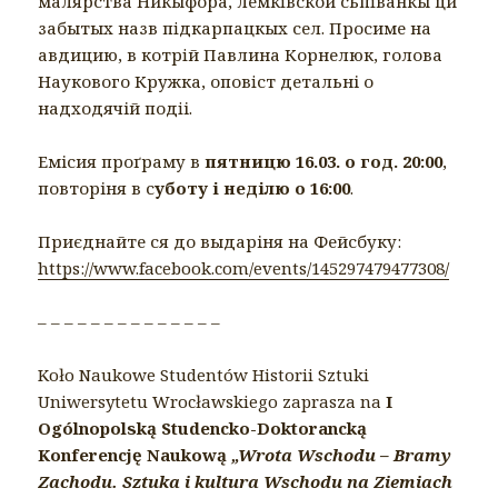
малярства Никыфора, лемкiвской сьпiванкы ци
забытых назв пiдкарпацкых сел. Просиме на
авдицию, в котрiй Павлина Корнелюк, голова
Наукового Кружка, оповiст детальні о
надходячій подiі.
Емісия проґраму в
пятницю 16.03. о год. 20:00
,
повторіня в с
уботу і неділю о 16:00
.
Приєднайте ся до выдаріня на Фейсбуку:
https://www.facebook.com/events/145297479477308/
– – – – – – – – – – – – – –
Koło Naukowe Studentów Historii Sztuki
Uniwersytetu Wrocławskiego zaprasza na
I
Ogólnopolską Studencko-Doktorancką
Konferencję Naukową
„Wrota Wschodu – Bramy
Zachodu. Sztuka i kultura Wschodu na Ziemiach