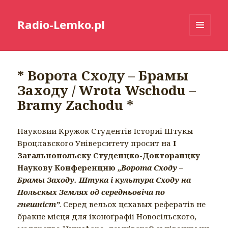
Radio-Lemko.pl
MENU
I
WIDGETY
* Ворота Сходу – Брамы
Заходу / Wrota Wschodu –
Bramy Zachodu *
Науковий Кружок Студентiв Iсториi Штукы
Вроцлавского Унiверситету просит на
I
Загальнопольску Студенцко-Докторанцку
Наукову Конференцию
„Ворота Сходу –
Брамы Заходу. Штука i культура Сходу на
Польскых Землях од середньовіча по
гнешнiст”
. Серед вельох цєкавых рефератiв не
бракне мiсця для iконоґрафii Новосільского,