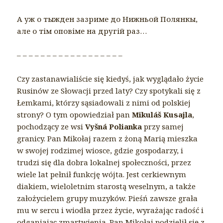
А уж о тыжден зазриме до Нижньой Полянкы,
але о тім оповіме на другій раз…
– – – – – – – – – – – – – – – – – –
Czy zastanawialiście się kiedyś, jak wyglądało życie
Rusinów ze Słowacji przed laty? Czy spotykali się z
Łemkami, którzy sąsiadowali z nimi od polskiej
strony? O tym opowiedział pan
Mikuláš Kusajla
,
pochodzący ze wsi
Vyšná Polianka
przy samej
granicy. Pan Mikołaj razem z żoną Marią mieszka
w swojej rodzimej wiosce, gdzie gospodarzy, i
trudzi się dla dobra lokalnej społeczności, przez
wiele lat pełnił funkcję wójta. Jest cerkiewnym
diakiem, wieloletnim starostą weselnym, a także
założycielem grupy muzyków. Pieśń zawsze grała
mu w sercu i wiodła przez życie, wyrażając radość i
odganiając zmartwienia. Pan Mikołaj podzielił się z