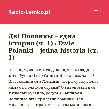
Radio-Lemko.pl
MENU
I
WIDGETY
Дві Полянкы – єдна
істория (ч. 1) / Dwie
Polanki – jedna historia (cz.
1)
Ци задумували сте ся даколи, як выглядало
жытя
Руснаків зо Словациі
в давных часах?
Ци заходили ся з Лемками, котры сусідували з
нима од польской страны? О тім оповіли пан
Миколай Кусайла
, родом з
Вышньой
Полянкы
, што при самій граници. Пан
Миколай жыют разом зо женом Марийом в