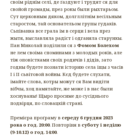
своім ріднім селі, де ґаздуют і трудят ся для
свойой громады, през рокы были рыхтарьом.
Сут церковным дяком, долгллітнім весільным
старостом, тай основательом групы гудаків.
Сьпіванка все грала ім в серци і вела през
жытя, выславляла радіст і одганяла старункы.
Пан Миколай поділили ся з
Фомом Болехом
не лем своіма споминами з молодых років, але
тіж оповістками своіх родичів і дідів, зато
годны будете познати історию села іщы з часів
І і ІІ сьвітовой войны. Кєд будете слухати,
імайте слова, котры можут ся Вам видіти
вібчы, хоц памятайте, же може і в нас были
хоснуваны! Щыро просиме до сусіднього
подвірця, по словацкій страні.
Премієра проґраму в
середу 6 грудня 2023
рока о год. 20:00
. Повторіня в
суботу і неділю
(9-10.12) о год. 14:00
.