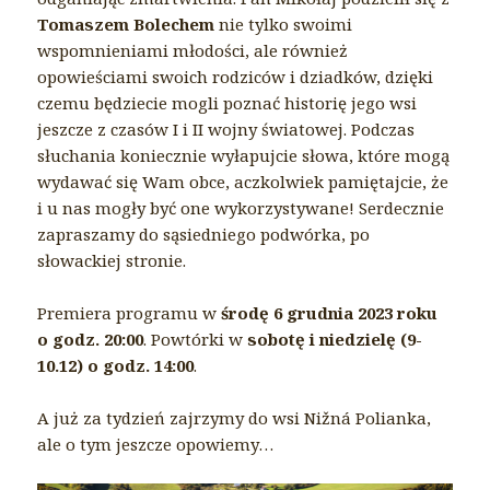
Tomaszem Bolechem
nie tylko swoimi
wspomnieniami młodości, ale również
opowieściami swoich rodziców i dziadków, dzięki
czemu będziecie mogli poznać historię jego wsi
jeszcze z czasów I i II wojny światowej. Podczas
słuchania koniecznie wyłapujcie słowa, które mogą
wydawać się Wam obce, aczkolwiek pamiętajcie, że
i u nas mogły być one wykorzystywane! Serdecznie
zapraszamy do sąsiedniego podwórka, po
słowackiej stronie.
Premiera programu w
środę 6 grudnia 2023 roku
o godz. 20:00
. Powtórki w
sobotę i niedzielę (9-
10.12) o godz. 14:00
.
A już za tydzień zajrzymy do wsi Nižná Polianka,
ale o tym jeszcze opowiemy…