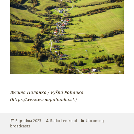
Вышня Полянка / Vyšná Polianka
(https://www.vysnapolianka.sk)
Opublikowano
5 grudnia 2023
Autor
Radio-Lemko.pl
Kategorie
Upcoming
broadcasts