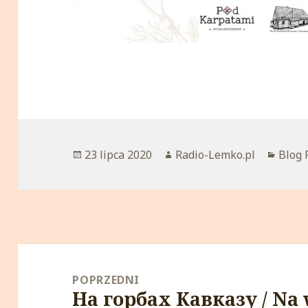
Opublikowano
23 lipca 2020
Autor
Radio-Lemko.pl
Kateg
Blog 
Nawigacja
wpisu
POPRZEDNI
На горбах Кавказу / Na
Poprzedni