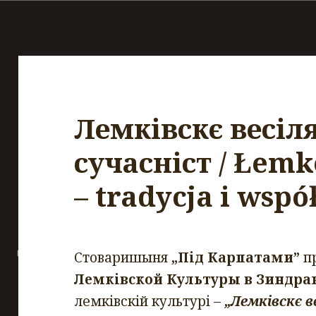
Лемківскє весіля
сучасніст / Łem
– tradycja i wspó
Стоваришыня
„Під Карпатами”
п
Лемківской Культуры в Зиндра
лемківскій культурі –
„Лемківскє в