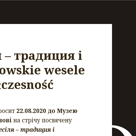
 – традиция і
kowskie wesele
łczesność
росит
22.08.2020 до Музею
нові
на стрічу посвячену
есіля – традиция і