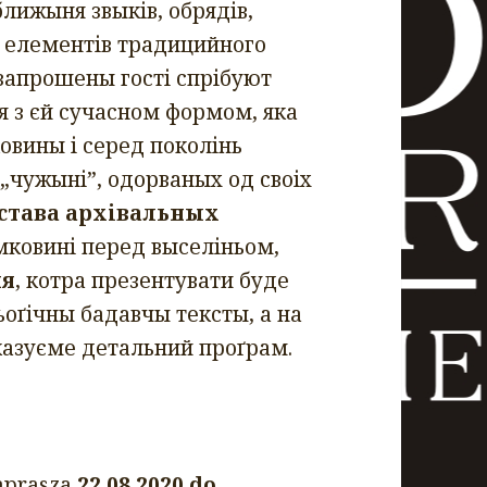
иближыня звыків, обрядів,
ых елементів традицийного
 запрошены гості спрібуют
я з єй сучасном формом, яка
овины і серед поколінь
„чужыні”, одорваных од своіх
става архівальных
емковині перед выселіньом,
ия
, котра презентувати буде
ьоґічны бадавчы тексты, а на
казуєме детальний проґрам.
aprasza
22.08.2020 do