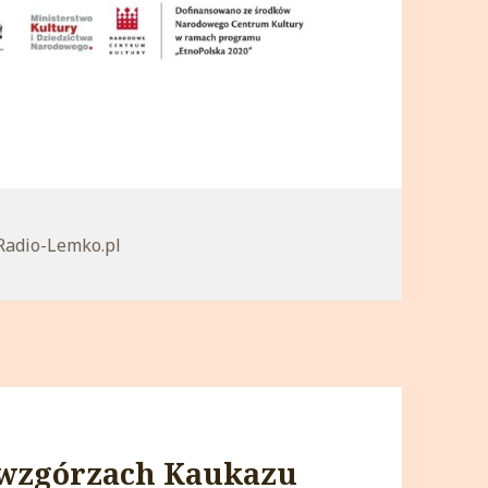
orie
Radio-Lemko.pl
 wzgórzach Kaukazu