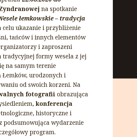
 Zyndranowej
na spotkanie
Wesele łemkowskie – tradycja
 celu ukazanie i przybliżenie
śni, tańców i innych elementów
rganizatorzy i zaproszeni
tradycyjnej formy wesela z jej
ię na samym terenie
 Łemków, urodzonych i
waniu od swoich korzeni. Na
alnych fotografii
obrazująca
ysiedleniem,
konferencja
tnologiczne, historyczne i
az podsumowująca wydarzenie
zczegółowy program.