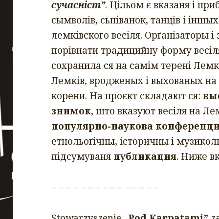
сучасніст”
. Цільом є вказаня і пр
сымволів, сьпіванок, танців і інш
лемківского весіля. Орґанізаторы і
порівнати традицийну форму весіл
сохранила ся на самім терені Лемк
Лемків, вродженых і выхованых на 
корени. На проєкт складают ся:
вы
знимок
, што вказуют весіля на Л
популярно-наукова конференц
етнольоґічны, історичны і музикол
підсумуваня
публикация
. Ниже в
– – – – – – – – – – – – – – –
Stowarzyszenie
„Pod Karpatami”
z