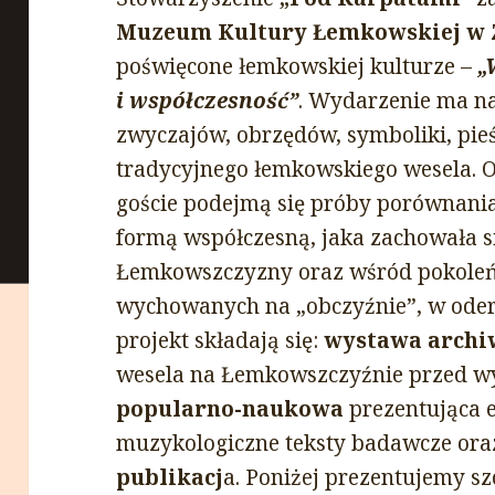
Muzeum Kultury Łemkowskiej w
poświęcone łemkowskiej kulturze –
„
i współczesność”
. Wydarzenie ma na
zwyczajów, obrzędów, symboliki, pie
tradycyjnego łemkowskiego wesela. O
goście podejmą się próby porównania 
formą współczesną, jaka zachowała s
Łemkowszczyzny oraz wśród pokoleń
wychowanych na „obczyźnie”, w oder
projekt składają się:
wystawa archiw
wesela na Łemkowszczyźnie przed w
popularno-naukowa
prezentująca e
muzykologiczne teksty badawcze or
publikacj
a. Poniżej prezentujemy s