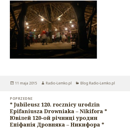
Opublikowano
11 maja 2015
Autor
Radio-Lemko.pl
Kategorie
Blog Radio-Lemko.pl
Nawigacja
POPRZEDNI
wpisu
* Jubileusz 120. rocznicy urodzin
Poprzedni
Epifaniusza Drowniaka – Nikifora *
wpis:
Ювілей 120-ой річниці уродин
Епіфанія Дровняка – Никифора *