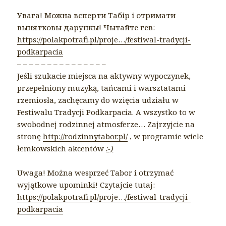
Увага! Можна всперти Табір і отримати
вынятковы дарункы! Чытайте гев:
https://polakpotrafi.pl/proje…/fest
iwal-tradycji-
podkarpacia
– – – – – – – – – – – – – – –
Jeśli szukacie miejsca na aktywny wypoczynek,
przepełniony muzyką, tańcami i warsztatami
rzemiosła, zachęcamy do wzięcia udziału w
Festiwalu Tradycji Podkarpacia. A wszystko to w
swobodnej rodzinnej atmosferze… Zajrzyjcie na
stronę
http://rodzinnytabor.pl/
, w programie wiele
łemkowskich akcentów
:-)
Uwaga! Można wesprzeć Tabor i otrzymać
wyjątkowe upominki! Czytajcie tutaj:
https://polakpotrafi.pl/proje…/festiwal-tradycji-
podkarpacia