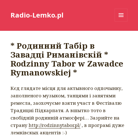
Radio-Lemko.pl
MENU
I
WIDGETY
* Родинний Табір в
Завадці Риманівскій *
Rodzinny Tabor w Zawadce
Rymanowskiej *
Кєд глядате місця для актывного одпочынку,
заполненого музыком, танцями і занятями
ремесла, заохочуєме взяти участ в Фестівалю
Традициі Підкарпатя. А вшытко тото в
свобідній родинній атмосфері… Зазрийте на
страну
http://rodzinnytabor.pl/
, в програмі дуже
лемківскых акцентів :-)