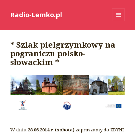
Radio-Lemko.pl
MENU
I
WIDGETY
* Szlak pielgrzymkowy na
pograniczu polsko-
słowackim *
W dniu
28.06.2014 r. (sobota)
zapraszamy do ZDYNI