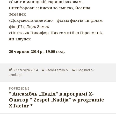
«Сьвіт в маціцькій скринці заховам –
Никифорови записки зо сьвіта», Йоанна
Земанек
«Документальне кіно – фільм фактів чи фільм
фікції?», Яцек Зємек
«Нихто як Никифор. Нихто як Ніко Піросмані»,
Ян Тшупек
26 червня 2014 р., 19.00 год.
Opublikowano
22 czerwca 2014
Autor
Radio-Lemko.pl
Kategorie
Blog Radio-
Lemko.pl
Nawigacja
POPRZEDNI
wpisu
* Ансамбль „Надiя” в програмi Х-
Poprzedni
Фактор * Zespoł „Nadija” w programie
wpis:
X Factor *