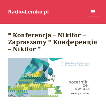
Radio-Lemko.pl
MENU
I
WIDGETY
* Konferencja – Nikifor –
Zapraszamy * Конференція
– Nikifor *