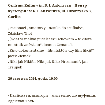
Centrum Kultury im B. I. Antonycza – Центр
культури ім Б. І. Антонича, ul. Dworzysko 5,
Gorlice
„Pasjonaci , amatorzy – sztuka do szuflady”,
Zdzisław Thol
„Świat w małym pude
łeczku schowam – Nikifora
notatnik ze świata”, Joanna Zemanek
„Kino dokumentalne – film faktów czy film fikcji?”,
Jacek Ziemek
„Nikt jak Nikifor. Nikt jak Niko Pirosmani”, Jan
Trzupek
26 czerwca 2014, godz. 19.00
———————————————————————-
«Пасйонати, аматори – мистецтво до шуфляди,
Здзіслав Толь