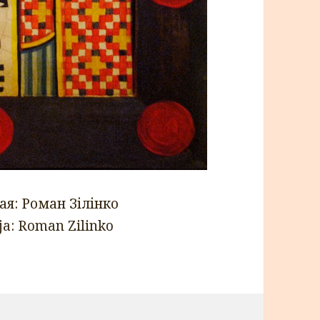
ая: Роман Зілінко
ja: Roman Zilinko