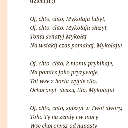
dziećmi :)
Oj, chto, chto, Mykołaja lubyt,
Oj, chto, chto, Mykołaju służyt,
Tomu światyj Mykołaj
Na wsiakij czas pomahaj, Mykołaju!
Oj, chto, chto, k niomu prybihaje,
Na pomicz joho pryzywaje,
Tot wse z horia wyjde ciło,
Ochoronyt duszu, tiło, Mykołaju!
Oj, chto, chto, spiszyt w Twoi dwory,
Toho Ty na zemly i w mory
Wse choronysz od napasty