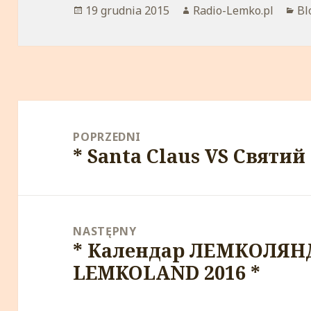
Opublikowano
19 grudnia 2015
Autor
Radio-Lemko.pl
Ka
Bl
Nawigacja
wpisu
POPRZEDNI
* Santa Claus VS Святи
Poprzedni
wpis:
NASTĘPNY
* Календар ЛЕМКОЛЯНД 
Następny
LEMKOLAND 2016 *
wpis: