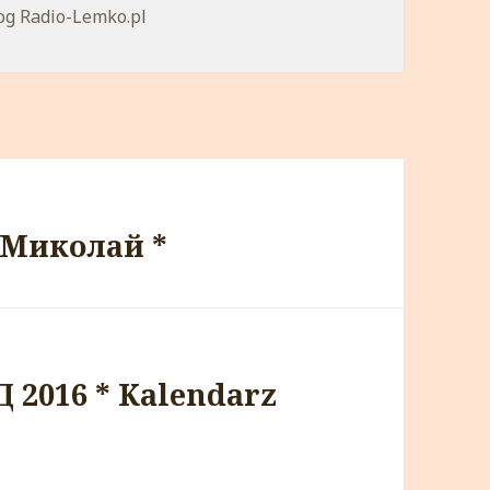
tegorie
og Radio-Lemko.pl
й Миколай *
2016 * Kalendarz