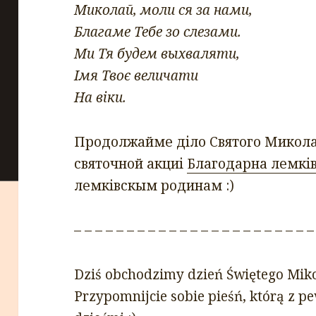
Миколай, моли ся за нами,
Благаме Тебе зо слезами.
Ми Тя будем выхваляти,
Імя Твоє величати
На віки.
Продолжайме діло Святого Микола
святочной акциі
Благодарна лемків
лемківскым родинам :)
– – – – – – – – – – – – – – – – – – – – – – –
Dziś obchodzimy dzień Świętego Miko
Przypomnijcie sobie pieśń, którą z p