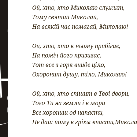
Ой, хто, хто Миколаю служыт,
Тому святий Миколай,
На всякій час помагай, Миколаю!
Ой, хто, хто к ньому прибігає,
На поміч його призиває,
Тот все з горя вийде ціло,
Охоронит душу, тіло, Миколаю!
Ой, хто, хто спішит в Твоі двори,
Того Ти на земли і в мори
Все хорониш од напасти,
Не даш йому в гріхы впасти,Микол