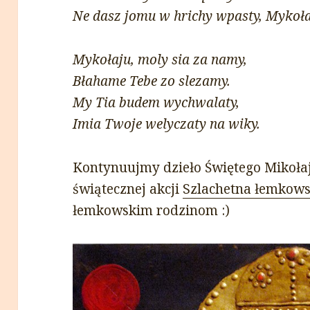
Ne dasz jomu w hrichy wpasty, Mykoła
Mykołaju, moly sia za namy,
Błahame Tebe zo slezamy.
My Tia budem wychwalaty,
Imia Twoje welyczaty na wiky.
Kontynuujmy dzieło Świętego Mikołaja
świątecznej akcji
Szlachetna łemkow
łemkowskim rodzinom :)