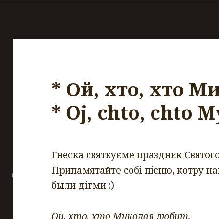
* Ой, хто, хто 
* Oj, chto, chto M
Гнеска святкуєме праздник Святог
Припамятайте собі пісню, котру нап
были дітми :)
Ой, хто, хто Миколая любит,