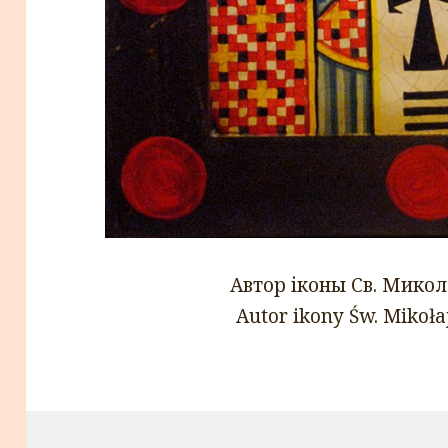
Автор іконы Св. Микол
Autor ikony Św. Mikoła