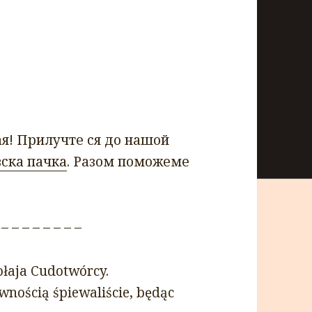
я! Прилучте ся до нашой
ска пачка
. Разом поможеме
 – – – – – – – –
łaja Cudotwórcy.
ewnością śpiewaliście, będąc