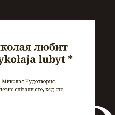
Миколая любит
ykołaja lubyt *
о Миколая Чудотворця.
евно співали сте, кєд сте