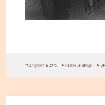
Opublikowano
27 grudnia 2015
Autor
Radio-Lemko.pl
Ka
Bl
Nawigacja