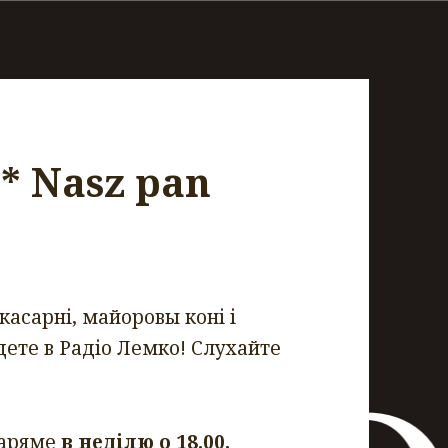
* Nasz pan
асарні, майоровы коні і
дете в Радіо Лемко! Слухайте
таряме
в неділю о 18
.00.