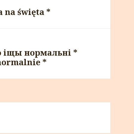
a na święta *
 іщы нормальні *
 normalnie *