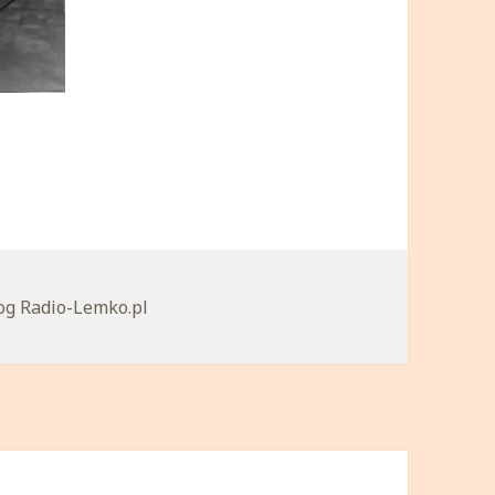
tegorie
og Radio-Lemko.pl