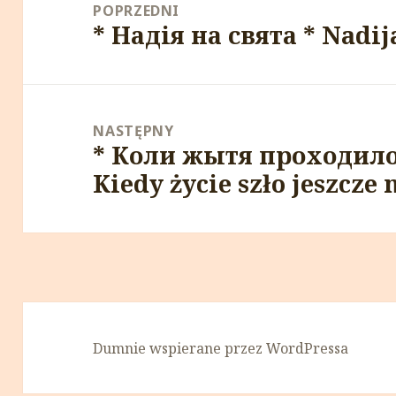
wpisu
POPRZEDNI
* Надія на свята * Nadij
Poprzedni
wpis:
NASTĘPNY
* Коли жытя проходило
Następny
Kiedy życie szło jeszcze
wpis:
Dumnie wspierane przez WordPressa