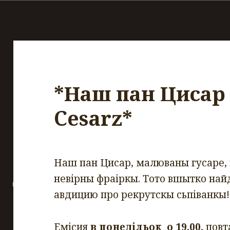
*Наш пан Цисар 
Cesarz*
Наш пан Цисар, малюваны гусаре, к
невірны фраіркы. Тото вшытко най
авдицию про рекрутскы сьпіванкы!
Емісия
в понедільок о 19.00
,
пов