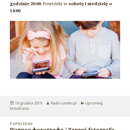
godzinie 20:00
. Powtórki w
sobotę i niedzielę o
14:00
.
Opublikowano
16 grudnia 2019
Autor
Radio-Lemko.pl
Kategorie
Upcoming
broadcasts
Nawigacja
POPRZEDNI
wpisu
Попрос фотоґрафа / Zaproś fotografa