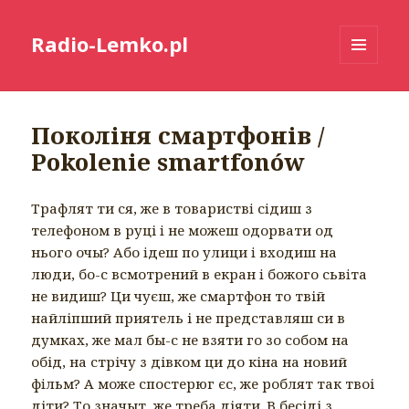
Radio-Lemko.pl
MENU
I
WIDGETY
Поколiня смартфонiв /
Pokolenie smartfonów
Трафлят ти ся, же в товариствi сiдиш з
телефоном в руці i не можеш одорвати од
нього очы? Або iдеш по улици i входиш на
люди, бо-с всмотрений в екран i божого сьвiта
не видиш? Ци чуєш, же смартфон то твій
найліпший приятель і не представляш си в
думках, же мал бы-с не взяти го зо собом на
обід, на стрічу з дівком ци до кіна на новий
фiльм? А може спостерюг єс, же роблят так твоі
діти? То значыт, же треба діяти. В бесіді з