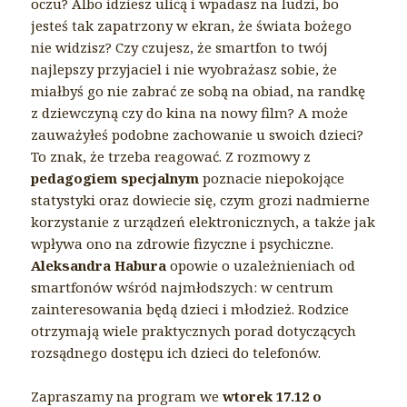
oczu? Albo idziesz ulicą i wpadasz na ludzi, bo
jesteś tak zapatrzony w ekran, że świata bożego
nie widzisz? Czy czujesz, że smartfon to twój
najlepszy przyjaciel i nie wyobrażasz sobie, że
miałbyś go nie zabrać ze sobą na obiad, na randkę
z dziewczyną czy do kina na nowy film? A może
zauważyłeś podobne zachowanie u swoich dzieci?
To znak, że trzeba reagować. Z rozmowy z
pedagogiem specjalnym
poznacie niepokojące
statystyki oraz dowiecie się, czym grozi nadmierne
korzystanie z urządzeń elektronicznych, a także jak
wpływa ono na zdrowie fizyczne i psychiczne.
Aleksandra Habura
opowie o uzależnieniach od
smartfonów wśród najmłodszych: w centrum
zainteresowania będą dzieci i młodzież. Rodzice
otrzymają wiele praktycznych porad dotyczących
rozsądnego dostępu ich dzieci do telefonów.
Zapraszamy na program we
wtorek 17.12 o