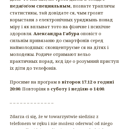
педаґоґом специяльным
, познате траплячы
статистикы, тай довідате ся, чым грозит
корыстаня з електронічных уряджынь понад
міру i як вплыват тото на фізичне і психічне
здоровля.
Александра Габура
оповіст о
сильнім привязаню до смартфонів серед
наймолодшых: сконцентруєме ся на дітях і
молодежы. Родиче отримают вельо
практичных порад, кєд іде о розумний приступ
іх діти до телефонів.
Просиме на проґрам в
віторок 17.12 o годині
20:00
. Повторіня в
суботу і неділю о 14:00
.
– – – – – – – – – – – – –
Zdarza ci się, że w towarzystwie siedzisz z
telefonem w ręku i nie możesz oderwać od niego