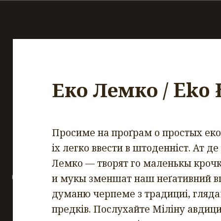
Еко Лемко / Eko
Просиме на проґрам о простых ек
іх легко ввести в штоденніст. Ат д
Лемко — творят го маленькы крочк
и мукы зменшат наш неґативний вп
думаню черпеме з традициі, гляда
предків. Послухайте Міліну авдици