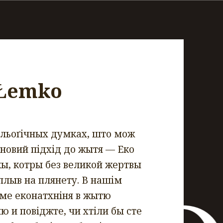
 Łemko
ольоґічных думках, што мож
е новий підхід до жытя — Еко
ы, котры без великой жертвы
лыв на плянету. В нашім
ме еконатхніня в жытю
ю и повіджте, чи хтіли бы сте