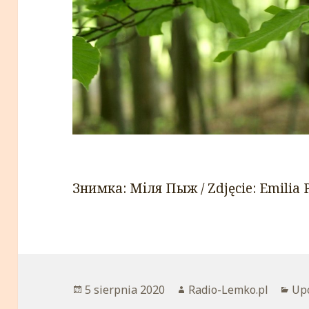
Знимка: Міля Пыж / Zdjęcie: Emilia 
Opublikowano
5 sierpnia 2020
Autor
Radio-Lemko.pl
Kat
Up