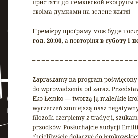
пристати до лемківской екоґрупы н
своіма думками на зелене жытя!
Премієру проґраму мож буде пос
год. 20:00
, а повторіня
в суботу і н
– – – – – – – – – – – – – – – – – – – – – – –
Zapraszamy na program poświęcony
do wprowadzenia od zaraz. Przedsta
Eko Łemko — tworzą ją maleńkie krok
wyrzeczeń zmniejszą nasz negatywny
filozofii czerpiemy z tradycji, szukam
przodków. Posłuchajcie audycji Emilii 
chcielibyście dołączyć do łemkowski