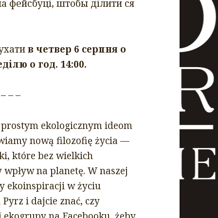
а фейсбуці, штобы ділити ся
лухати
в четвер 6 серпня о
еділю о год. 14:00.
 – – –
 prostym ekologicznym ideom
wiamy nową filozofię życia —
i, które bez wielkich
 wpływ na planetę. W naszej
y ekoinspiracji w życiu
Pyrz i dajcie znać, czy
ej ekogrupy na Facebooku, żeby