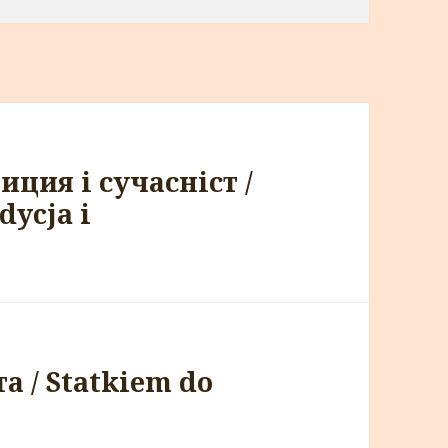
иция і сучасніст /
dycja i
 / Statkiem do