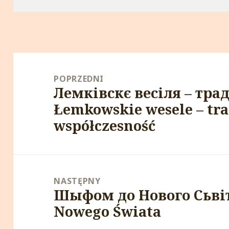
Nawigacja
wpisu
POPRZEDNI
Лемківскє весіля – трад
Poprzedni
Łemkowskie wesele – tra
wpis:
współczesność
NASTĘPNY
Шыфом до Нового Сьвіта
Następny
Nowego Świata
wpis: