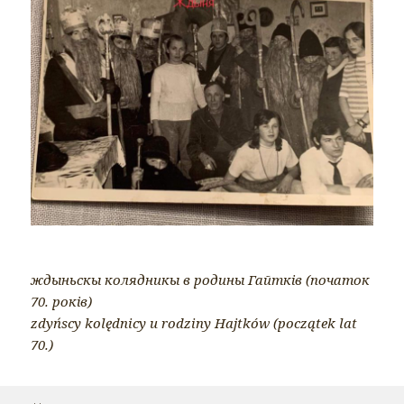
ждыньскы колядникы в родины Гайтків (початок
70. років)
zdyńscy kolędnicy u rodziny Hajtków (początek lat
70.)