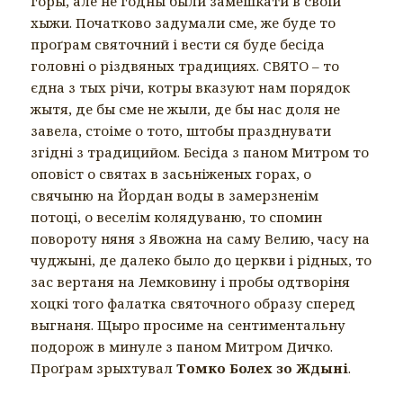
горы, але не годны были замешкати в своій
хыжи. Початково задумали сме, же буде то
проґрам святочний і вести ся буде бесіда
головні о різдвяных традициях. СВЯТО – то
єдна з тых річи, котры вказуют нам порядок
жытя, де бы сме не жыли, де бы нас доля не
завела, стоіме о тото, штобы празднувати
згідні з традицийом. Бесіда з паном Митром то
оповіст о святах в засьніженых горах, о
свячыню на Йордан воды в замерзненім
потоці, о веселім колядуваню, то спомин
повороту няня з Явожна на саму Велию, часу на
чуджыні, де далеко было до церкви і рідных, то
зас вертаня на Лемковину і пробы одтворіня
хоцкі того фалатка святочного образу сперед
выгнаня. Щыро просиме на сентиментальну
подорож в минуле з паном Митром Дичко.
Проґрам зрыхтувал
Томко Болех зо Ждыні
.