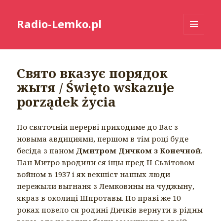
Radio-Lemko.pl
MENU
I
WIDGETY
Свято вказує порядок
жытя / Święto wskazuje
porządek życia
По святочній перерві приходиме до Вас з
новыма авдициями, першом в тiм році буде
бесіда з паном
Дмитром Дичком з Конечной
.
Пан Митро вродили ся iщы пред ІІ Сьвiтовом
войном в 1937 i як векшiст нашых люди
пережыли выгнаня з Лемковины на чуджыну,
якраз в околиці Шпротавы. По праві же 10
роках повело ся родині Дичків вернути в рідны