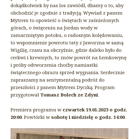
dokądkolwiek by nas los zawiódł, dbamy o to, aby
obchodzić je zgodnie z tradycją. Wywiad z panem
Mytrem to opowieść o świętach w zaśnieżonych
górach, o święceniu na Jordan wody w
zamarzniętym potoku, o radosnym kolędowaniu,
to wspomnienie powrotu taty z Jaworzna w samą
Wigilię, czasu na obczyźnie, gdzie daleko było do
cerkwi i krewnych, to znów powrót na Łemkowynę
i próby odtworzenia choćby namiastki
świątecznego obrazu sprzed wygnania. Serdecznie
zapraszamy na sentymentalną podróż do
przeszłości z panem Mytrem Dyczką. Program
przygotował
Tomasz Bolech ze Zdyni
.
Premiera programu w
czwartek 19.01.2023 o godz.
20:00
. Powtórki w
sobotę i niedzielę o godz. 14:00
.