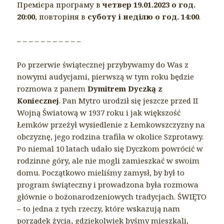
Премієра проґраму в
четвер 19.01.2023 о год.
20:00
, повторіня в
суботу і неділю о год. 14:00
.
– – – – – – – – – – –
Po przerwie świątecznej przybywamy do Was z
nowymi audycjami, pierwszą w tym roku będzie
rozmowa z panem
Dymitrem Dyczką z
Koniecznej
. Pan Mytro urodził się jeszcze przed II
Wojną Światową w 1937 roku i jak większość
Łemków przeżył wysiedlenie z Łemkowszczyzny na
obczyznę, jego rodzina trafiła w okolice Szprotawy.
Po niemal 10 latach udało się Dyczkom powrócić w
rodzinne góry, ale nie mogli zamieszkać w swoim
domu. Początkowo mieliśmy zamysł, by był to
program świąteczny i prowadzona była rozmowa
głównie o bożonarodzeniowych tradycjach. ŚWIĘTO
– to jedna z tych rzeczy, które wskazują nam
porządek życia, gdziekolwiek byśmy mieszkali,