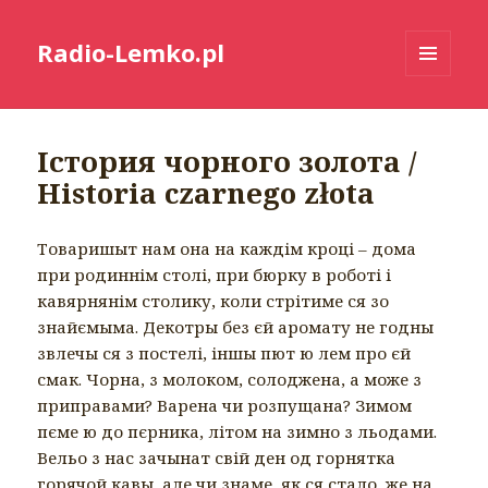
Radio-Lemko.pl
MENU
I
WIDGETY
Істория чорного золота /
Historia czarnego złota
Товаришыт нам она на каждім кроці – дома
при родиннім столі, при бюрку в роботі і
кавярнянім столику, коли стрітиме ся зо
знайємыма. Декотры без єй аромату не годны
звлечы ся з постелі, іншы пют ю лем про єй
смак. Чорна, з молоком, солоджена, а може з
приправами? Варена чи розпущана? Зимом
пєме ю до пєрника, літом на зимно з льодами.
Вельо з нас зачынат свій ден од горнятка
горячой кавы, але чи знаме, як ся стало, же на