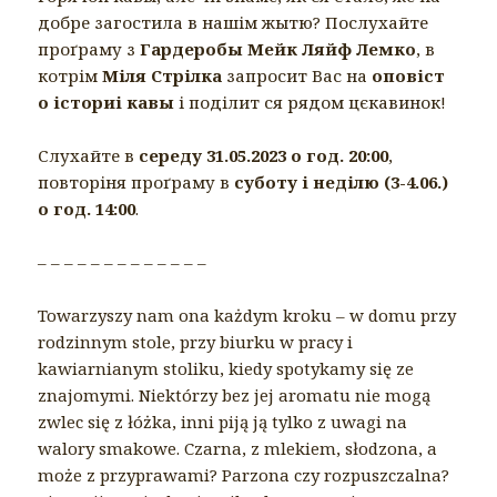
добре загостила в нашім жытю? Послухайте
проґраму з
Гардеробы Мейк Ляйф Лемко
, в
котрім
Міля Стрілка
запросит Вас на
оповіст
о істориі кавы
і поділит ся рядом цєкавинок!
Слухайте в
середу 31.05.2023 о год. 20:00
,
повторіня проґраму в
суботу і неділю (3-4.06.)
о год. 14:00
.
– – – – – – – – – – – – –
Towarzyszy nam ona każdym kroku – w domu przy
rodzinnym stole, przy biurku w pracy i
kawiarnianym stoliku, kiedy spotykamy się ze
znajomymi. Niektórzy bez jej aromatu nie mogą
zwlec się z łóżka, inni piją ją tylko z uwagi na
walory smakowe. Czarna, z mlekiem, słodzona, a
może z przyprawami? Parzona czy rozpuszczalna?