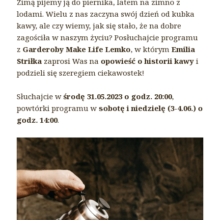
Zimą pijemy ją do piernika, latem na zimno z
lodami. Wielu z nas zaczyna swój dzień od kubka
kawy, ale czy wiemy, jak się stało, że na dobre
zagościła w naszym życiu? Posłuchajcie programu
z
Garderoby Make Life Lemko
, w którym
Emilia
Striłka
zaprosi Was na
opowieść o historii kawy
i
podzieli się szeregiem ciekawostek!
Słuchajcie w
środę 31.05.2023 o godz. 20:00
,
powtórki programu w
sobotę i niedzielę (3-4.06.) o
godz. 14:00
.