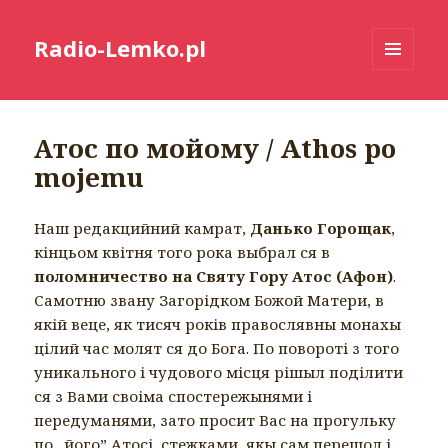
Radio-Lemko.pl
MENU
I
WIDGETY
Атос по мойому / Athos po
mojemu
Наш редакцийний камрат,
Данько Горощак
,
кінцьом квітня того рока выбрал ся в
поломничество на Святу Гору Атос (Афон)
.
Самотню звану Загорідком Божой Матери, в
якій веце, як тисяч років правослявны монахы
цілий час молят ся до Бога. По повороті з того
уникального і чудового місця рішыл поділити
ся з Вами своіма спостережынями і
передуманями, зато просит Вас на прогульку
по „його” Атосі, стежками, якы сам перешол і