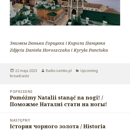
Знимкы Dанька Горщака і Кирила Панцюка
Zdjęcia Daniela Horoszczaka i Kyryła Panciuka
Opublikowano
22 maja 2023
Autor
Radio-Lemko.pl
Kategorie
Upcoming
broadcasts
Nawigacja
POPRZEDNI
wpisu
Pomóżmy Natalii stanąć na nogi! /
Poprzedni
Поможме Наталиі стати на ногы!
wpis:
NASTĘPNY
Істория чорного золота / Historia
Następny