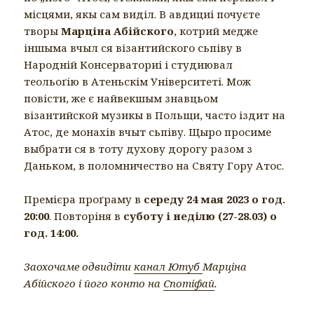
місцями, якы сам виділ. В авдициі почуєте
творы
Марціна Абійского
, котрий медже
іншыма вчыл ся візантийского сьпіву в
Народній Консерваториі і студиювал
теольоґію в Атеньскім Університеті. Мож
повісти, же є найвекшым знавцьом
візантийской музикы в Польщи, часто іздит на
Атос, де монахів вчыт сьпіву. Щыро просиме
выбрати ся в тоту духову дорогу разом з
Даньком, в поломничество на Святу Гору Атос.
Премієра проґраму в
середу 24 мая 2023 о год.
20:00
. Повторіня в
суботу і неділю (27-28.03) о
год. 14:00.
Заохочаме одвидіти
канал Ютуб
Марціна
Абійского і його конто на
Спотіфай
.