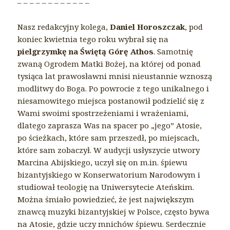
– – – – – – – – – – – –
Nasz redakcyjny kolega,
Daniel Horoszczak
, pod
koniec kwietnia tego roku wybrał się na
pielgrzymkę na Świętą Górę Athos
. Samotnię
zwaną Ogrodem Matki Bożej, na której od ponad
tysiąca lat prawosławni mnisi nieustannie wznoszą
modlitwy do Boga. Po powrocie z tego unikalnego i
niesamowitego miejsca postanowił podzielić się z
Wami swoimi spostrzeżeniami i wrażeniami,
dlatego zaprasza Was na spacer po „jego” Atosie,
po ścieżkach, które sam przeszedł, po miejscach,
które sam zobaczył. W audycji usłyszycie utwory
Marcina Abijskiego, uczył się on m.in. śpiewu
bizantyjskiego w Konserwatorium Narodowym i
studiował teologię na Uniwersytecie Ateńskim.
Można śmiało powiedzieć, że jest największym
znawcą muzyki bizantyjskiej w Polsce, często bywa
na Atosie, gdzie uczy mnichów śpiewu. Serdecznie