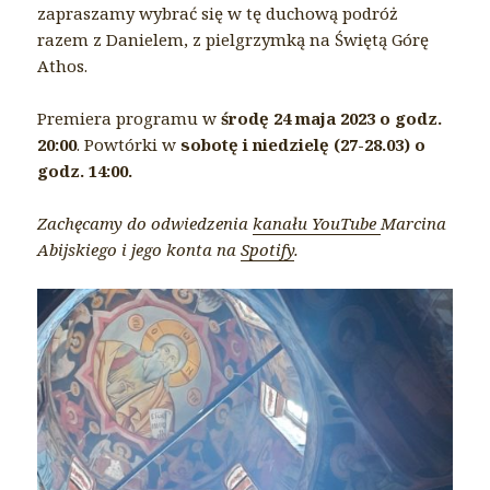
zapraszamy wybrać się w tę duchową podróż
razem z Danielem, z pielgrzymką na Świętą Górę
Athos.
Premiera programu w
środę 24 maja 2023 o godz.
20:00
. Powtórki w
sobotę i niedzielę (27-28.03) o
godz. 14:00.
Zachęcamy do odwiedzenia
kanału YouTube
Marcina
Abijskiego i jego konta na
Spotify
.