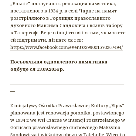
„Ельпіс” планувана є реновация памятника,
поставленого в 1934 р. в селi Чарне на памят
розстріляного в Горлицях православн
ого
духовного Максима Сандовича і вязнів табору
в Талергофі. Веце о iнiцiатывi i о тым, як можете
єй підтримати, дізнате ся гев:
https://www.facebook.com/events/299001570267494/
Посьвячыня одновленого памятника
одбуде ся 13.09.2014 р.
—————————————————————————
—
Z inicjatywy Ośrodka Prawosławnej Kultury „Elpis”
planowana jest renowacja pomnika, postawionego
w 1934 r. we wsi Czarne w intencji rozstrzelanego w
Gorlicach prawosławnego duchownego Maksyma
Sandowicza i więźniów obozu w Talehofie. Więcej o