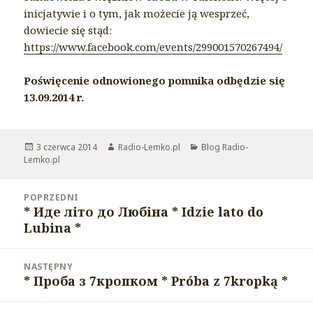
inicjatywie i o tym, jak możecie ją wesprzeć,
dowiecie się stąd:
https://www.facebook.com/events/299001570267494/
Poświęcenie odnowionego pomnika odbędzie się
13.09.2014 r.
Opublikowano
3 czerwca 2014
Autor
Radio-Lemko.pl
Kategorie
Blog Radio-
Lemko.pl
Nawigacja
POPRZEDNI
wpisu
* Иде літо до Любіна * Idzie lato do
Poprzedni
Lubina *
wpis:
NASTĘPNY
* Проба з 7кропком * Próba z 7kropką *
Następny
wpis: