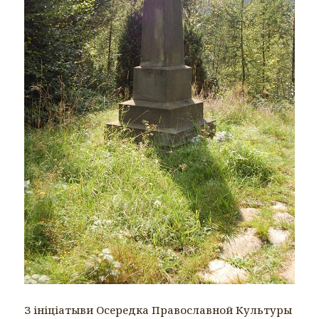
З ініціатыви Осередка Православной Культуры