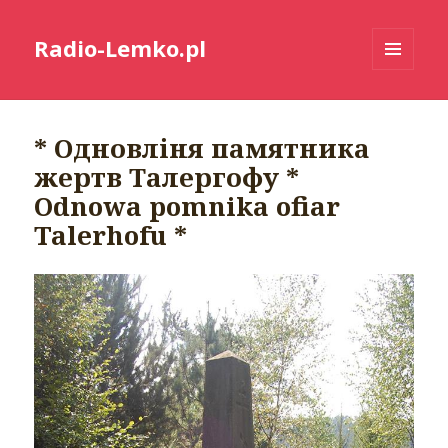
Radio-Lemko.pl
MENU
I
WIDGETY
* Одновліня памятника
жертв Талергофу *
Odnowa pomnika ofiar
Talerhofu *