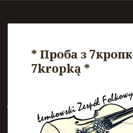
* Проба з 7кропк
7kropką *