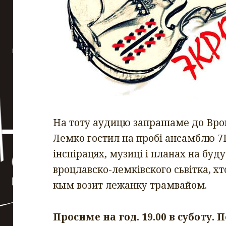
На тоту аудицю запрашаме до Вроц
Лемко гостил на пробi ансамблю 7
iнспiрацях, музицi i планах на буду
вроцлавско-лемкiвского сьвiтка, хт
кым возит лежанку трамвайом.
Просиме на год. 19.00 в суботу. 