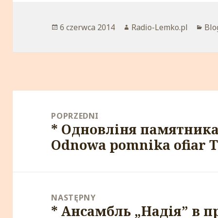
Opublikowano
6 czerwca 2014
Autor
Radio-Lemko.pl
Kat
Blo
Nawigacja
wpisu
POPRZEDNI
* Одновліня памятника
Poprzedni
Odnowa pomnika ofiar T
wpis:
NASTĘPNY
* Ансамбль „Надiя” в п
Następny