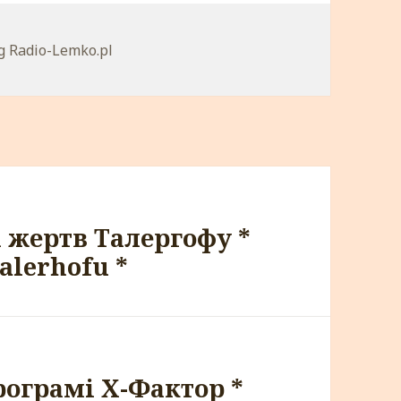
egorie
g Radio-Lemko.pl
 жертв Талергофу *
alerhofu *
рограмi Х-Фактор *