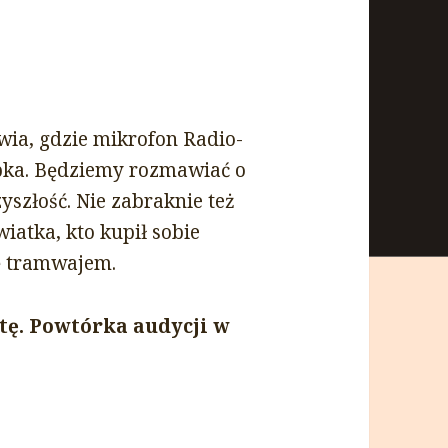
ia, gdzie mikrofon Radio-
opka. Będziemy rozmawiać o
yszłość. Nie zabraknie też
iatka, kto kupił sobie
pę tramwajem.
tę. Powtórka audycji w