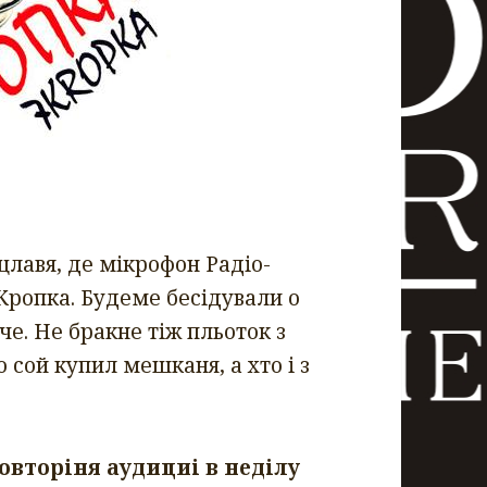
лавя, де мiкрофон Радiо-
Кропка. Будеме бесiдували о
че. Не бракне тiж пльоток з
о сой купил мешканя, а хто i з
Повторiня ауд
ициi в недiлу