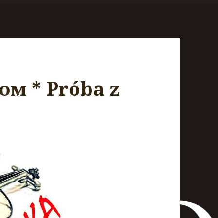
ом * Próba z