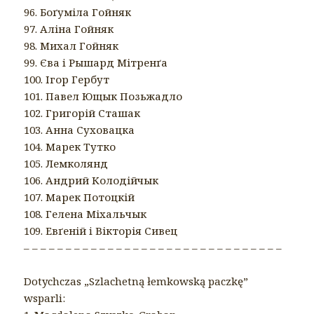
96. Боґуміла Гойняк
97. Аліна Гойняк
98. Михал Гойняк
99. Єва i Рышард Мітренґа
100. Ігор Гербут
101. Павел Ющык Позьжадло
102. Григорій Сташак
103. Анна Суховацка
104. Марек Тутко
105. Лемколянд
106. Андрий Колодійчык
107. Марек Потоцкій
108. Гелена Міхальчык
109. Евґеній i Вікторія Сивец
– – – – – – – – – – – – – – – – – – – – – – – – – – – – – – –
Dotychczas „Szlachetną łemkowską paczkę”
wsparli: