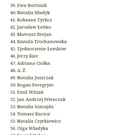
39. Ewa Bortniak
40. Natalia Hładyk
41. Roksana Tyrlicz
42. Jarosław Łeńko
43. Mateusz Brejan
44. Kamila Trochanowska
45. Zjednoczenie Łemków
46. Jerzy Kiec
47. Adriana Ciołka
48. A. Ż.
49. Natalia Juszczak
50. Bogan Peregrym
51. Emil Witiak
52. Jan Andrzej Felenczak
53. Natalia Szmajda
54. Tomasz Kaczor
55. Natalia Czyrkiewicz
56. Olga Władyka