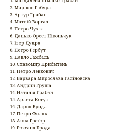
1. Магдалена Шышко-Грабан
2. Маріюш Габура
3. Артур Грабан
4. Матвій Воргач
5. Петро Чухта
6. Данько Орест Ніконьчук
7. Ігор Дудра
8. Петро Гербут
9. Павло Ґамбаль
10. Славомир Прибытень
11. Петро Левкович
12. Варвара Мирослава Галіновска
13. Андрий Груша
14. Наталія Грабан
15. Арлета Когут
16. Дария Брода
17. Петро Филяк
18. Анна Ґреґор
19. Роксана Брода