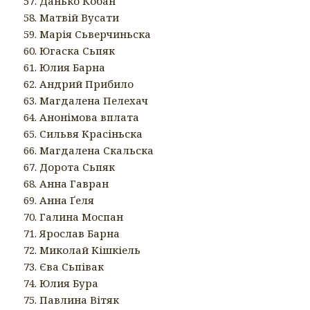
57. Данько Кобан
58. Матвій Вусати
59. Марія Сьверчиньска
60. Югаска Сьпяк
61. Юлия Барна
62. Андрий Прибило
63. Магдалена Пелехач
64. Анонімова вплата
65. Сильвя Красіньска
66. Магдалена Скальска
67. Дорота Сьпяк
68. Анна Гавран
69. Анна Ґеля
70. Галина Моспан
71. Ярослав Барна
72. Миколай Кішкіель
73. Єва Сьпівак
74. Юлия Бура
75. Павлина Вітяк