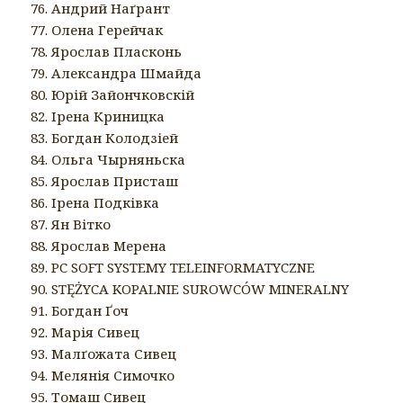
76. Андрий Наґрант
77. Олена Герейчак
78. Ярослав Пласконь
79. Александра Шмайда
80. Юрій Зайончковскій
82. Ірена Криницка
83. Богдан Колодзіей
84. Ольга Чырняньска
85. Ярослав Присташ
86. Ірена Подківка
87. Ян Вітко
88. Ярослав Мерена
89. PC SOFT SYSTEMY TELEINFORMATYCZNE
90. STĘŻYCA KOPALNIE SUROWCÓW MINERALNY
91. Богдан Ґоч
92. Марія Сивец
93. Малґожата Сивец
94. Мелянія Симочко
95. Томаш Сивец