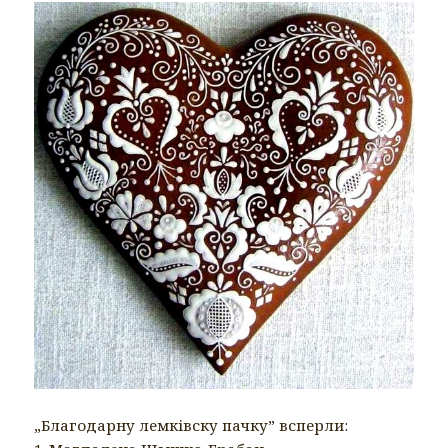
„Благодарну лемківску пачку” всперли: