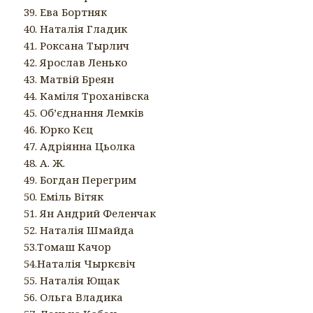
39. Ева Бортняк
40. Наталія Гладик
41. Роксана Тырлич
42. Ярослав Ленько
43. Матвій Бреян
44. Каміля Троханівска
45. Об’єднання Лемків
46. Юрко Кєц
47. Адріянна Цьолка
48. A. Ж.
49. Богдан Перегрим
50. Еміль Вітяк
51. Ян Андрий Феленчак
52. Наталія Шмайда
53.Томаш Качор
54.Наталія Чыркєвіч
55. Наталія Ющак
56. Ольга Владика