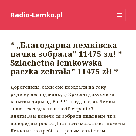
Radio-Lemko.pl
MENU
I
WIDGETY
* „Благодарна лемківска
пачка зобрала” 11475 зл! *
Szlachetna łemkowska
paczka zebrała” 11475 zł! *
Дорогенькы, сами сме не ждали на таку
радісну несподіванку :) Красьні дякуєме за
вшыткы дары од Вас!!! То чудове, як Лемкы
знают ся зєднати в такій справі <3
Вдякы Вам повело ся зобрати ищы веце як в
попередніх роках. Даст тото можливіст помочы
Лемкам в потребі – старшым, самітным,