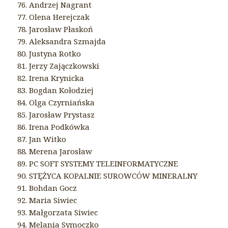
76. Andrzej Nagrant
77. Olena Herejczak
78. Jarosław Płaskoń
79. Aleksandra Szmajda
80. Justyna Rotko
81. Jerzy Zajączkowski
82. Irena Krynicka
83. Bogdan Kołodziej
84. Olga Czyrniańska
85. Jarosław Prystasz
86. Irena Podkówka
87. Jan Witko
88. Merena Jarosław
89. PC SOFT SYSTEMY TELEINFORMATYCZNE
90. STĘŻYCA KOPALNIE SUROWCÓW MINERALNY
91. Bohdan Gocz
92. Maria Siwiec
93. Małgorzata Siwiec
94. Melania Symoczko