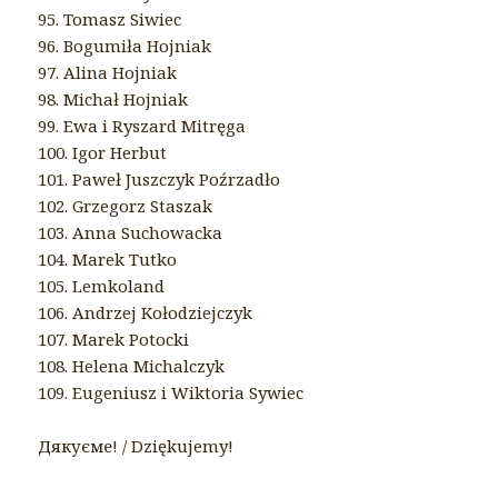
95. Tomasz Siwiec
96. Bogumiła Hojniak
97. Alina Hojniak
98. Michał Hojniak
99. Ewa i Ryszard Mitręga
100. Igor Herbut
101. Paweł Juszczyk Poźrzadło
102. Grzegorz Staszak
103. Anna Suchowacka
104. Marek Tutko
105. Lemkoland
106. Andrzej Kołodziejczyk
107. Marek Potocki
108. Helena Michalczyk
109. Eugeniusz i Wiktoria Sywiec
Дякуєме! / Dziękujemy!