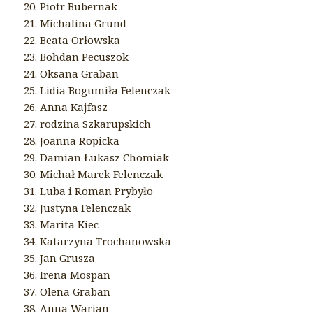
20. Piotr Bubernak
21. Michalina Grund
22. Beata Orłowska
23. Bohdan Pecuszok
24. Oksana Graban
25. Lidia Bogumiła Felenczak
26. Anna Kajfasz
27. rodzina Szkarupskich
28. Joanna Ropicka
29. Damian Łukasz Chomiak
30. Michał Marek Felenczak
31. Luba i Roman Prybyło
32. Justyna Felenczak
33. Marita Kiec
34. Katarzyna Trochanowska
35. Jan Grusza
36. Irena Mospan
37. Olena Graban
38. Anna Warian