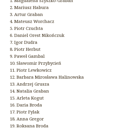
1. Magdalena Szyszko-Graban
2. Mariusz Habura
3. Artur Graban
4. Mateusz Worchacz
5. Piotr Czuchta
6. Daniel Orest Nikończuk
7. Igor Dudra
8. Piotr Herbut
9. Paweł Gambal
10. Sławomir Przybycień
11. Piotr Lewkowicz
12. Barbara Mirosława Halinowska
13. Andrzej Grusza
14. Natalia Graban
15. Arleta Kogut
16. Daria Broda
17. Piotr Fylak
18. Anna Gregor
19. Roksana Broda