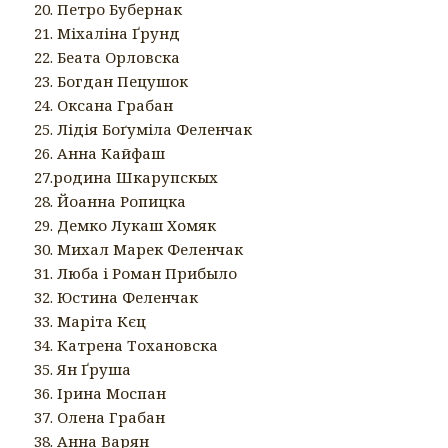
20. Петро Бубернак
21. Міхаліна Ґрунд
22. Беата Орловска
23. Богдан Пецушок
24. Оксана Грабан
25. Лідія Боґуміла Феленчак
26. Анна Кайфаш
27.родина Шкарупскых
28. Йоанна Ропицка
29. Демко Лукаш Хомяк
30. Михал Марек Феленчак
31. Люба і Роман Прибыло
32. Юстина Феленчак
33. Маріта Кєц
34. Катрена Тохановска
35. Ян Ґруша
36. Ірина Моспан
37. Олена Грабан
38. Анна Варян