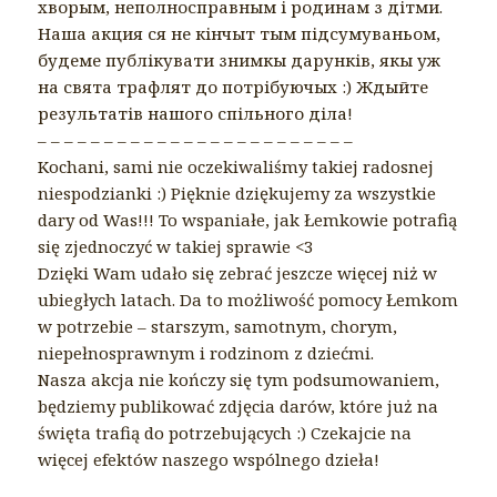
хворым, неполносправным і родинам з дітми.
Наша акция ся не кінчыт тым підсумуваньом,
будеме публікувати знимкы дарунків, якы уж
на свята трафлят до потрібуючых :) Ждыйте
результатів нашого спільного діла!
– – – – – – – – – – – – – – – – – – – – – – – –
Kochani, sami nie oczekiwaliśmy takiej radosnej
niespodzianki :) Pięknie dziękujemy za wszystkie
dary od Was!!! To wspaniałe, jak Łemkowie potrafią
się zjednoczyć w takiej sprawie <3
Dzięki Wam udało się zebrać jeszcze więcej niż w
ubiegłych latach. Da to możliwość pomocy Łemkom
w potrzebie – starszym, samotnym, chorym,
niepełnosprawnym i rodzinom z dziećmi.
Nasza akcja nie kończy się tym podsumowaniem,
będziemy publikować zdjęcia darów, które już na
święta trafią do potrzebujących :) Czekajcie na
więcej efektów naszego wspólnego dzieła!