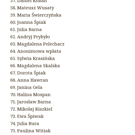
57. Daniel Koban
58. Mateusz Wusaty
59. Maria Świerczyńska
60. Joanna Śpiak
61. Julia Barna
62. Andryj Prybyło
63. Magdalena Pelechacz
64. Anonimowa wpłata
65. Sylwia Krasińska
66. Magdalena Skalska
67. Dorota Śpiak
68. Anna Hawran
69. Janina Gela
70. Halina Mospan
71. Jarosław Barna
72. Mikołaj Kiszkiel
73. Ewa Śpiwak
74. Julia Bura
75. Paulina Witiak