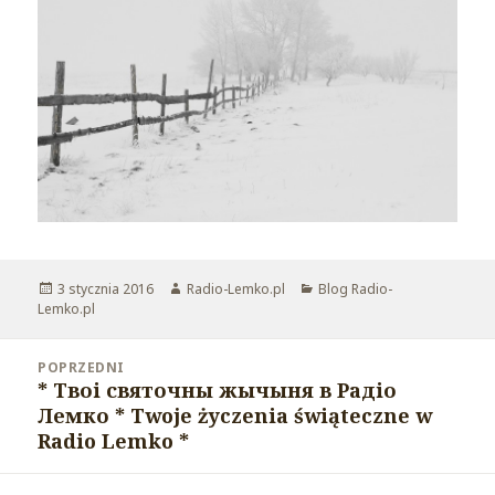
Opublikowano
3 stycznia 2016
Autor
Radio-Lemko.pl
Kategorie
Blog Radio-
Lemko.pl
Nawigacja
POPRZEDNI
wpisu
* Твоi святочны жычыня в Радiо
Poprzedni
Лемко * Twoje życzenia świąteczne w
wpis:
Radio Lemko *