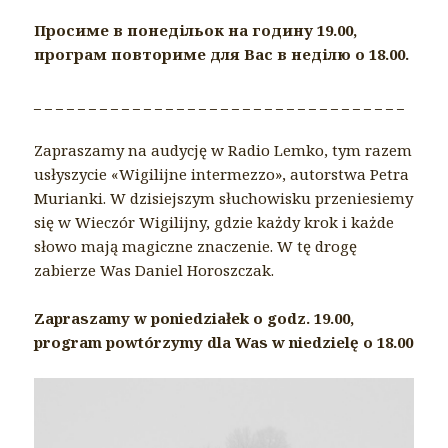
Просиме в понедільок на годину 19.00,
програм повториме для Вас в неділю о 18.00.
_ _ _ _ _ _ _ _ _ _ _ _ _ _ _ _ _ _ _ _ _ _ _ _ _ _ _ _ _ _ _ _ _ _
Zapraszamy na audycję w Radio Lemko, tym razem
usłyszycie «Wigilijne intermezzo», autorstwa Petra
Murianki. W dzisiejszym słuchowisku przeniesiemy
się w Wieczór Wigilijny, gdzie każdy krok i każde
słowo mają magiczne znaczenie. W tę drogę
zabierze Was Daniel Horoszczak.
Zapraszamy w poniedziałek o godz. 19.00,
program powtórzymy dla Was w niedzielę o 18.00