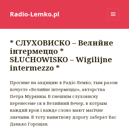
Radio-Lemko.pl
MENU
I
WIDGETY
* СЛУХОВИСКО – Велийне
інтермеццо *
SŁUCHOWISKO – Wigilijne
intermezzo *
Просиме на авдицию в Радіо Лемко, тым разом
почуєте «Велийне інтермеццо», авторства
Петра Мурянкы. В гнешнім слуховиску
перенесеме ся в Велийний Вечер, в котрым
каждий крок і кажде слово мают маґічне
значыня. В тоту выняткову дорогу заберат Вас
Данько Горощак.