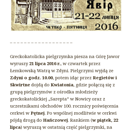
– – – – – – – – – – – – – – – – – –
Greckokatolicka pielgrzymka piesza na Górę Jawor
wyruszy
21 lipca 2016 r.
, w czwartek przez
Łemkowską Watrą w Zdyni. Pielgrzymi wyjdą ze
Zdyni o godz. 10.00
, potem idąc przez
Regietów i
Skwirtne
dojdą do
Kwiatonia
, gdzie połączą się z
grupą pielgrzymów z ośrodka młodzieży
greckokatolickiej „Sarepta” w Nowicy oraz z
uczestnikami obchodów 100. rocznicy poświęcenia
cerkwi w
Pętnej
. Po wspólnej modlitwie w cerkwi
pójdą drogą do
Hańczowej
. Rankiem (
w piątek, 22
lipca
) wyruszą w ostatnią część pielgrzymki, na