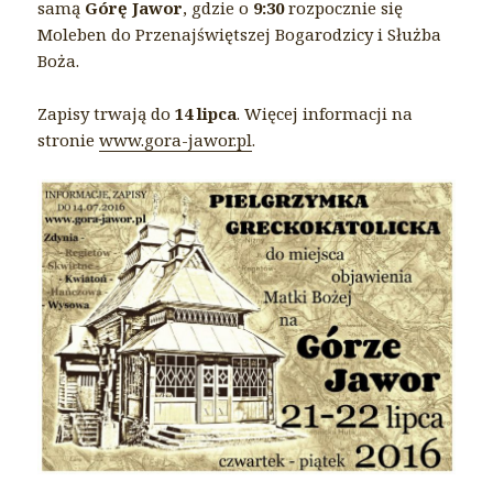
samą
Górę Jawor
, gdzie o
9:30
rozpocznie się
Moleben do Przenajświętszej Bogarodzicy i Służba
Boża.
Zapisy trwają do
14 lipca
. Więcej informacji na
stronie
www.gora-jawor.pl
.