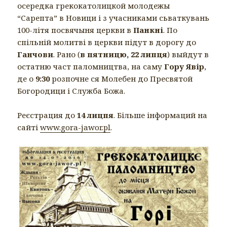
осередка грекокатолицкой молодежы
“Сарепта” в Новици і з учасниками сьваткувань
100-літя посвячыня церкви в
Панкні
. По
спільній молитві в церкви підут в дорогу до
Ганчови
. Рано (
в пятницю, 22 липця
) выйдут в
остатню част паломництва, на саму
Гору Явір
,
де о
9:30
розпочне ся Молебен до Пресвятой
Богородици і Служба Божа.
Реєстрация до
14 лицпя
. Більше інформаций на
сайті
www.gora-jawor.pl
.