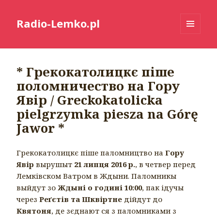
Radio-Lemko.pl
MENU
I
WIDGETY
* Грекокатолицкє піше
поломничество на Гору
Явір / Greckokatolicka
pielgrzymka piesza na Górę
Jawor *
Грекокатолицкє піше паломництво на
Гору
Явір
вырушыт
21 липця 2016 р.
, в четвер перед
Лемківском Ватром в Ждыни. Паломникы
выйдут зо
Ждыні о годині 10:00
, пак ідучы
через
Реґєтів та Шквіртне
дійдут до
Квятоня
, де зєднают ся з паломниками з