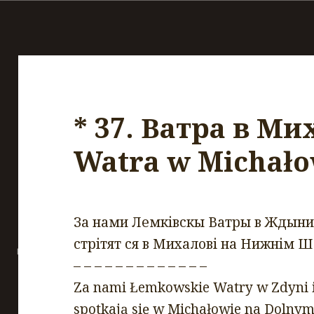
* 37. Ватра в Мих
Watra w Michało
За нами Лемківскы Ватры в Ждыни 
стрітят ся в Михалові на Нижнім Ш
– – – – – – – – – – – – –
Za nami Łemkowskie Watry w Zdyni i
spotkają się w Michałowie na Dolnym