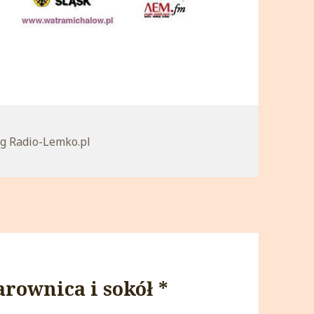
egorie
g Radio-Lemko.pl
arownica i sokół *