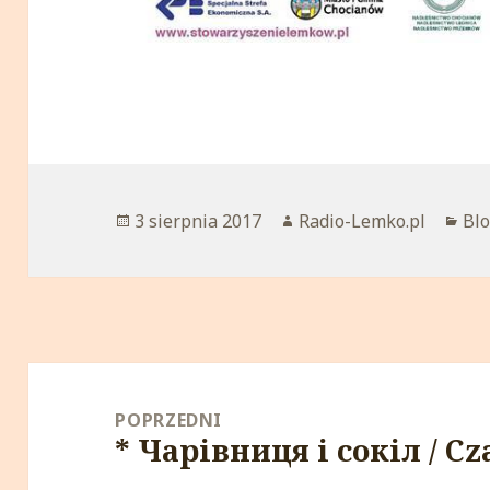
Opublikowano
3 sierpnia 2017
Autor
Radio-Lemko.pl
Kat
Blo
Nawigacja
wpisu
POPRZEDNI
* Чарівниця і сокіл / Cz
Poprzedni
wpis: