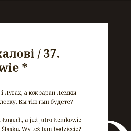
алові / 37.
wie *
і Лугах, а юж заран Лемкы
леску. Вы тіж гын будете?
 Ługach, a już jutro Łemkowie
 Śląsku. Wy też tam będziecie?