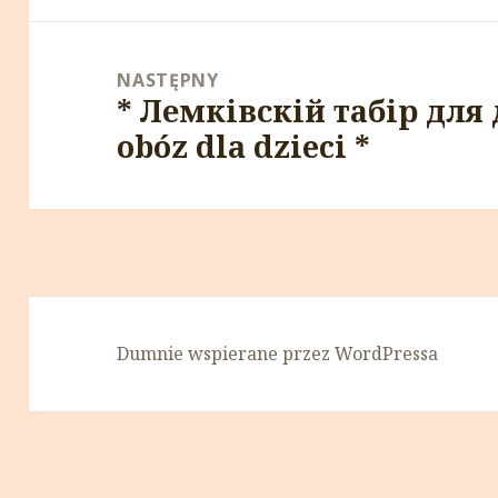
NASTĘPNY
* Лемківскій табір для 
Następny
obóz dla dzieci *
wpis:
Dumnie wspierane przez WordPressa