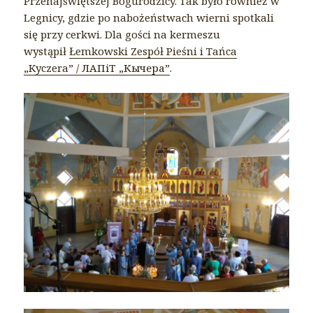
Przenajświętszej Bogurodzicy. Tak było również w
Legnicy, gdzie po nabożeństwach wierni spotkali
się przy cerkwi. Dla gości na kermeszu
wystąpił
Łemkowski Zespół Pieśni i Tańca
„Kyczera” / ЛАПіТ „Кычера”
.