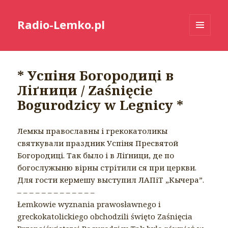
Radio-Lemko.pl
MENU
I
WIDGETY
* Успіня Богородиці в
Ліґници / Zaśnięcie
Bogurodzicy w Legnicy *
Лемкы православны і грекокатоликы
святкували праздник Успіня Пресвятой
Богородиці. Так было і в Ліґници, де по
богослужыню вірны стрітили ся при церкви.
Для гости кермешу выступил ЛАПіТ „Кычера”.
– – – – – – – – – – – – –
Łemkowie wyznania prawosławnego i
greckokatolickiego obchodzili święto Zaśnięcia