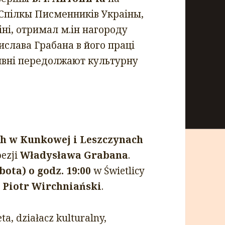
 Спілкы Писменників Украіны,
ні, отримал м.ін нагороду
слава Грабана в його праці
тивні передолжают культурну
h w Kunkowej i Leszczynach
oezji
Władysława Grabana
.
bota) o godz. 19:00
w Świetlicy
e
Piotr Wirchniański
.
a, działacz kulturalny,