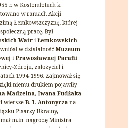
1955 r. w Kostomłotach k.
rtowano w ramach Akcji
odzimą Łemkowszczyznę, której
społeczną pracę. Był
skich Watr
i
Łemkowskich
 wniósł w działalność
Muzeum
owej
i
Prawosławnej Parafii
icy-Zdroju, założyciel i
atach 1994-1996. Zajmował się
zięki niemu drukiem pojawiły
na Madzelna, Iwana Fudżaka
ył wiersze
B. I. Antonycza
na
iązku Pisarzy Ukrainy,
ymał m.in. nagrodę Ministra