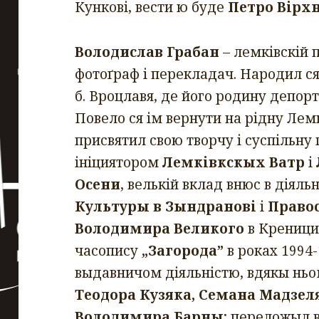
Кункові, вести ю буде
Петро Вірх
Володислав Грабан
– лемківскій п
фотоґраф і перекладач. Народил ся 
б. Вроцлавя, де його родину депорту
Повело ся ім вернути на рідну Лем
присвятил свою творчу і суспільну
ініциятором
Лемківкскых Ватр
і
Осени
, велькій вклад внюс в діяль
Культуры в Зындранові
і
Правос
Володимира Великого
в Креници
часопису
„Загорода”
в роках 1994-
выдавничом діяльністю, вдякы н
Теодора Кузяка, Семана Мадзеля
Володимира Барны
; переложыл