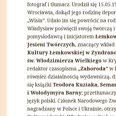
fotograf i tłumacz. Urodził się 15.05.
Wrocławia, dokąd jego rodzinę depo
„Wisła”. Udało im się powrócić na r
Władysław poświęcił swoją twórczą i 
pomysłodawcą i inicjatorem
Łemkow
Jesieni Twórczych
, znaczący wkład
Kultury Łemkowskiej w Zyndran
św. Włodzimierza Wielkiego
w Kryn
redaktor czasopisma
„Zahoroda”
w l
również działalnością wydawniczą, d
się książki
Teodora Kuziaka, Sema
i Wołodymyra Barny
; przetłumacz
język polski. Członek Narodowego Zw
nagradzany w Polsce i Ukrainie, otrz