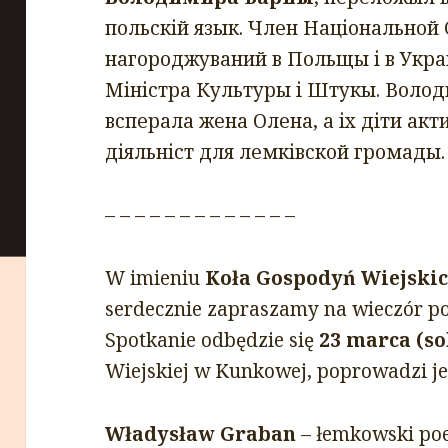
польскій язык. Член Національной
нагороджуваний в Польщы і в Украі
Міністра Культуры і Штукы. Володи
всперала жена Олена, а іх діти ак
діяльніст для лемківской громады.
– – – – – – – – – – – – –
W imieniu
Koła Gospodyń Wiejskic
serdecznie zapraszamy na wieczór p
Spotkanie odbędzie się
23 marca (so
Wiejskiej w Kunkowej, poprowadzi j
Władysław Graban
– łemkowski poet