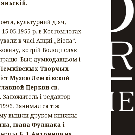
няньскій
.
оета, культурний діяч,
15.05.1955 р. в Костомлотах
вали в часі Акциі „Вісла”.
ковину, котрій Володислав
 працю. Был думкодавцьом і
Лемківскых Творчых
ніст
Музею Лемківской
лавной Церкви св.
. Заложытель і редактор
1996. Занимал ся тіж
ьому вышли друком книжкы
на, Івана Фуджака і
 вершы
Б. І. Антонича
на