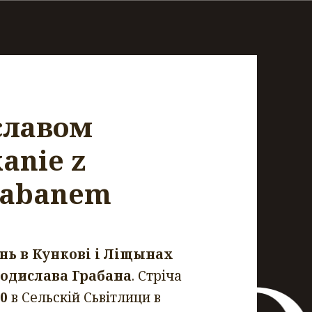
славом
anie z
rabanem
ь в Кункові і Ліщынах
одислава Грабана
. Стріча
00
в Сельскій Сьвітлици в