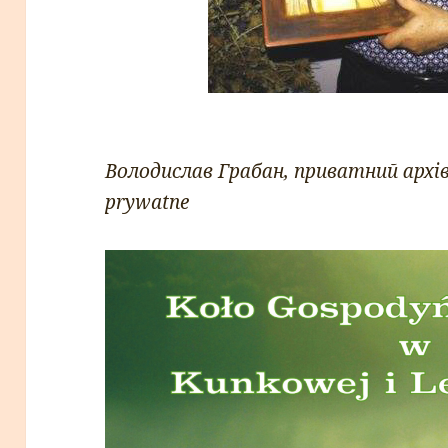
Володислав Грабан, приватний архів
prywatne