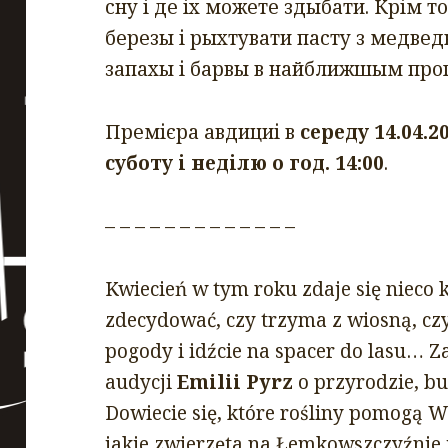
сну і де іх можете здыбати. Крім то
березы і рыхтувати пасту з медвед
запахы і барвы в найближшым проґ
Премієра авдициі в
середу 14.04.20
суботу і неділю о год. 14:00
.
– – – – – – – – – – – – –
Kwiecień w tym roku zdaje się nieco 
zdecydować, czy trzyma z wiosną, czy 
pogody i idźcie na spacer do lasu… Z
audycji
Emilii Pyrz
o przyrodzie, bu
Dowiecie się, które rośliny pomogą
jakie zwierzęta na Łemkowszczyźnie 