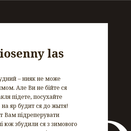
iosenny las
рудний – нияк не може
имом. Але Ви не бійте ся
акля підете, посухайте
 на яр будит ся до жытя!
т Вам підреперувати
ні юж збудили ся з зимового