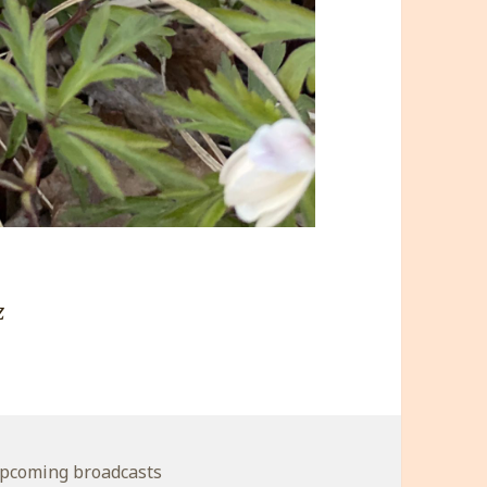
z
ategorie
pcoming broadcasts