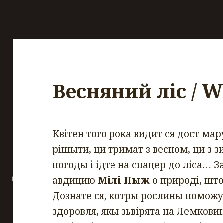
Весняний ліс / W
Квітен того рока видит ся дост ма
рішыти, ци тримат з весном, ци з з
погоды і ідте на спацер до ліса… З
авдицию
Мілі Пыж
о природі, што
Дознате ся, котры рослины поможу
здоровля, якы зьвірята на Лемкови