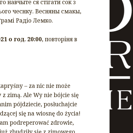
го навчыте ся стігати сок з
ього чеснку. Весняны смакы,
рамі Радіо Лемко.
21 о год. 20:00
, повторіня в
kapryśny – za nic nie może
z zimą. Ale Wy nie bójcie się
anim pójdziecie, posłuchajcie
dzącej się na wiosnę do życia!
 Wam podreperować zdrowie,
już zbudziły się z zimowego