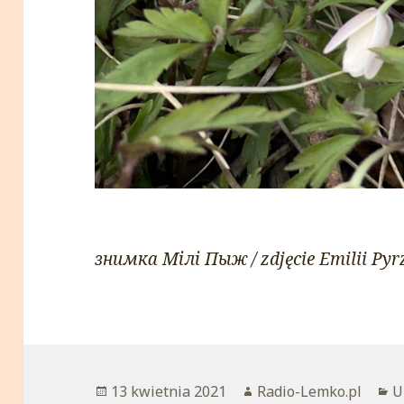
знимка Мілі Пыж / zdjęcie Emilii Pyr
Opublikowano
13 kwietnia 2021
Autor
Radio-Lemko.pl
K
U