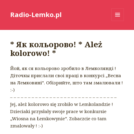
Radio-Lemko.pl
MENU
I
WIDGETY
* Як кольорово! * Ależ
kolorowo! *
Йой, як ся кольорово зробило в Лемколянді !
Діточкы прислали своі праці в конкурсі „Весна
на Лемковині”. Обізрийте, што там змалювали !
:-)
– – – – – – – – – – – – – – – – – – – – – – – – – – – – – –
Jej, ależ kolorowo się zrobiło w Lemkolandzie !
Dzieciaki przysłały swoje prace w konkursie
„Wiosna na Łemkowynie”. Zobaczcie co tam
zmalowały ! :-)