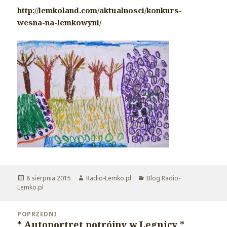
http://lemkoland.com/aktualnosci/konkurs-
wesna-na-lemkowyni/
Opublikowano
8 sierpnia 2015
Autor
Radio-Lemko.pl
Kategorie
Blog Radio-
Lemko.pl
Nawigacja
POPRZEDNI
wpisu
* Autoportret potrójny w Legnicy *
Poprzedni