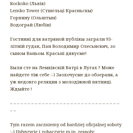
Rockoko (Львів)
Lemko Tower (Стшельці Краєньскы)
Горпину (Ольштын)
Водограй (Любін)
Гостинні для ватряной публікы заграли 93-
літній гудак, Пан Володимир Олесьнєвич, зо
сыном Ваньом. Красьні дякуєме!
Были сте на Лемківскій Ватрі в Лугах ? Може
найдете тіж себе :-) Заохочуєме до обзераня, а
уж недовго реляция з молодіжной пятниці.
Ждыйте !
– – – – – – – – – – – – – – – – – – – – – – – – – – – – – – –
– –
Tym razem zaczniemy od bardziej oficjalnej soboty
:-) Usłyszycie i zobaczycie m.in. zespoły: