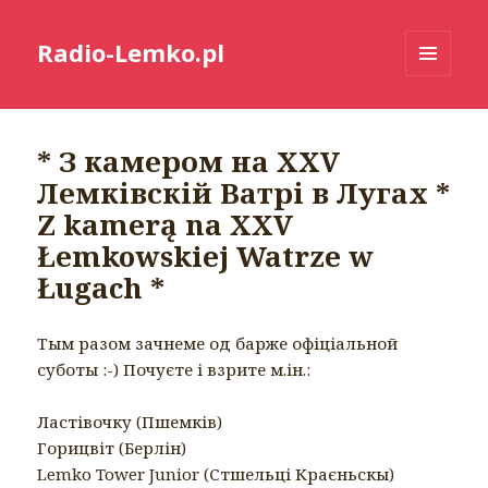
Radio-Lemko.pl
MENU
I
WIDGETY
* З камером на XXV
Лемківскій Ватрі в Лугах *
Z kamerą na XXV
Łemkowskiej Watrze w
Ługach *
Тым разом зачнеме од барже офіціальной
суботы :-) Почуєте і взрите м.ін.:
Ластівочку (Пшемків)
Горицвіт (Берлін)
Lemko Tower Junior (Стшельці Краєньскы)